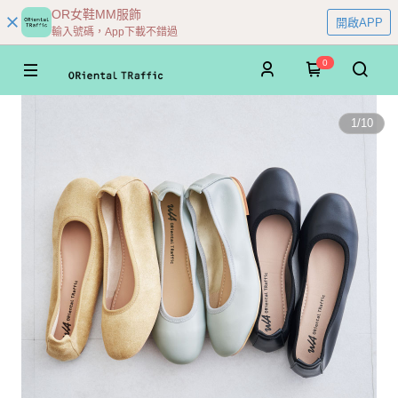
OR女鞋MM服飾
開啟APP
輸入號碼，App下載不錯過
0
1
/
10