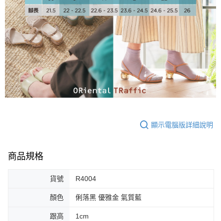
大哥付你分期
相關說明
【大哥付你分期使用說明】
AFTEE先享後付
1.本服務由台灣大哥大提供，台灣大哥大用戶可立即使用無須另外申請。
2.付款方式選擇「大哥付你分期」，訂單成立後會自動跳轉到大哥付的交易
相關說明
流程，驗證手機門號後，選擇欲分期的期數、繳款截止日，確認付款後即完
【關於「AFTEE先享後付」】
成交易。
ATM付款
AFTEE先享後付是「在收到商品之後才付款」的支付方式。 讓您購物簡單
3.實際核准額度、可分期數及費用金額請依後續交易確認頁面所載為準。
便利好安心！
4.訂單成立30分鐘內，如未前往確認交易或遇審核未通過，訂單將自動取
１．簡單：不需註冊會員、不需綁卡、不需儲值。
運送方式
消。如遇「轉專審核」未通過狀況，表示未達大哥付你分期系統評分，恕無
２．便利：只要手機號碼，簡訊認證，即可結帳。
法說明評估內容。
３．安心：先確認商品／服務後，再付款。
付款後全家取貨
【繳款方式說明】
1.分期款項不併入電信帳單，「大哥付你分期」於每月結算日後寄送繳費提
免運費
【「AFTEE先享後付」結帳流程】
醒簡訊。
顯示電腦版詳細說明
１．於結帳方式選擇「AFTEE先享後付」後，將跳轉至「AFTEE先享後付」
2.透過簡訊連結打開帳單後，可選擇「超商條碼／台灣大直營門市／銀行轉
付款後萊爾富取貨
結帳頁面，進行簡訊認證並確認金額後，即可完成結帳。
帳／街口支付／iPASS MONEY」等通路繳費。
２．訂單成立數日內，您將收到繳費通知簡訊。
免運費
３．收到繳費通知簡訊後14天內，點擊此簡訊中的連結，可透過四大超商／
商品規格
【注意事項】
ATM／網路銀行／等多元方式進行付款，方視為交易完成。
付款後7-11取貨
1.本服務係由「台灣大哥大股份有限公司」（以下簡稱本公司）所提供，讓
※ 請注意：結帳手續完成當下不需立刻繳費，但若您需要取消訂單，請聯絡
用戶於交易時，得透過本服務購買商品或服務，並由商店將買賣／分期付款
貨號
R4004
免運費
購買商品的店家。未經商家同意取消之訂單仍視為有效，需透過AFTEE先享
買賣價金債權讓與本公司後，依約使用本公司帳單繳交帳款。
後付繳納相關費用。
2.基於同意付款使用「大哥付你分期」之契約關係目的，商店將以您的個人
顏色
俐落黑 優雅金 氣質藍
宅配
※ 交易是否成功請以「AFTEE先享後付 」之結帳頁面顯示為準，若有關於
資料（包含姓名、電話或地址）提供予台灣大哥大進項蒐集、處理及利用，
是否繳費成功／繳費後需取消欲退款等相關疑問，請聯繫「AFTEE先享後付
免運費
由本公司與您本人進行分期帳單所需資料之確認、核對及更正。
跟高
1cm
客戶支援中心」
https://netprotections.freshdesk.com/support/home