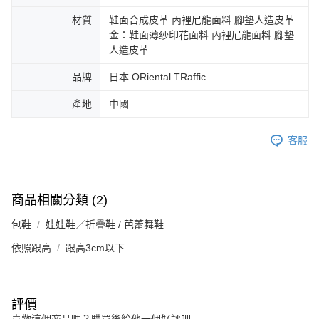
3.完整用戶服務條款，請詳閱以下連結：
https://oppay.tw/userRule
宅配-離島
【注意事項】
材質
鞋面合成皮革 內裡尼龍面料 腳墊人造皮革
１．透過由恩沛科技股份有限公司提供之「AFTEE先享後付」服務完成之交
免運費
金：鞋面薄纱印花面料 內裡尼龍面料 腳墊
易，需依本服務之必要範圍內提供個人資料，並將交易相關給付款項請求債
人造皮革
權轉讓予恩沛科技股份有限公司。
付款後門市自取
２．關於個人資料處理事宜，請瀏覽以下網址：
品牌
日本 ORiental TRaffic
免運費
https://aftee.tw/terms/#terms3
３．未成年的使用者請事先徵得法定代理人或監護人之同意方可使用
產地
中國
「AFTEE先享後付」，若未經同意申辦者引起之損失，本公司不負相關責
任。
４．使用「AFTEE先享後付」時，將依據個別帳號之用戶狀況，依本公司即
客服
時審查核予不同之上限額度；若仍有額度不足之情形，本公司將視審查結果
請求用戶進行身份認證。
５．嚴禁一人註冊多個帳號或使用他人資訊註冊。若發現惡意使用之情形，
恩沛科技股份有限公司將有權停止該用戶之使用額度並採取法律行動。
商品相關分類 (2)
包鞋
娃娃鞋／折疊鞋 / 芭蕾舞鞋
依照跟高
跟高3cm以下
評價