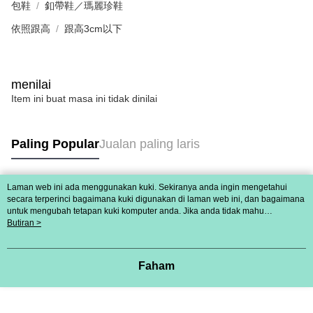
Data Peribadi, Pemprosesan, Penggunaan"
包鞋
釦帶鞋／瑪麗珍鞋
tujuan pengumpulan, pemprosesan dan penggunaan data yang
(https://aftee.tw/privacypolicy/
) untuk maklumat lanjut.
diperlukan untuk pengebilan ansuran, termasuk pengesahan,
依照跟高
跟高3cm以下
pengesahan semula dan pembetulan.
Jumlah yang diperakui untuk pengguna kali pertama yang lulus
kelulusan boleh sehingga NT$10,000. Jika pengguna tidak membuat
Untuk terma perkhidmatan penuh, sila rujuk pautan berikut:
pembayaran dalam tempoh tersebut, yuran pembayaran lewat sebanyak
https://oppay.tw/userRule
" target="_blank" class="link revert-
20% setahun akan dikenakan. Pengguna bawah umur dikehendaki
menilai
style">https://oppay.tw/userRule
mendapatkan kebenaran daripada ibu bapa atau penjaga yang sah
Item ini buat masa ini tidak dinilai
untuk menggunakan AFTEE.
【Panduan Penggunaan Pembayaran Ansuran Gogo】
1. Perkhidmatan ini disediakan oleh Taiwan Mobile, pengguna telefon
Sila hubungi NP Taiwan Inc. di
cs_tw@netprotections.co.jp
jika anda
mudah alih boleh segera menggunakan tanpa perlu memohon lagi.
mempunyai sebarang kebimbangan mengenai pemprosesan dan
Paling Popular
Jualan paling laris
(Hanya untuk nombor langganan peribadi, tidak terbuka untuk syarikat
penggunaan pada data peribadi. Jika anda tidak bersetuju dengan data
dan kad prabayar)
peribadi yang disenaraikan seperti di atas akan dikumpul dan digunakan
2. Pilihan kaedah pembayaran "Pembayaran Ansuran Gogo", selepas
oleh AFTEE, sila jangan gunakan perkhidmatan ini.
pesanan ditubuhkan, akan secara automatik dialihkan ke proses
Laman web ini ada menggunakan kuki. Sekiranya anda ingin mengetahui
Tag Popular
transaksi Gogo, selepas pengesahan nombor telefon, pilih bilangan
secara terperinci bagaimana kuki digunakan di laman web ini, dan bagaimana
ansuran yang diingini, tarikh akhir pembayaran, dan setelah
untuk mengubah tetapan kuki komputer anda. Jika anda tidak mahu
mengesahkan pembayaran, transaksi akan selesai.
menggunakan kuki di komputer anda, sila rujuk penerangan mengenai kuki.
Butiran >
Dasar Privasi
3. Jumlah kelulusan sebenar, bilangan ansuran dan jumlah bayaran
Laman web ini ada menggunakan kuki. Sekiranya anda ingin
mengetahui secara terperinci bagaimana kuki digunakan di laman web ini,
adalah berdasarkan halaman pengesahan transaksi seterusnya.
dan bagaimana untuk mengubah tetapan kuki komputer anda. Jika anda tidak
4. Dalam masa 30 minit selepas pesanan ditubuhkan, jika tidak pergi
Faham
mahu menggunakan kuki di komputer anda, sila rujuk penerangan mengenai
untuk mengesahkan transaksi atau jika tidak lulus semakan, pesanan
kuki.
akan dibatalkan secara automatik. Jika terdapat situasi "pindah untuk
semakan khusus" yang tidak lulus, ini menunjukkan bahawa sistem
penilaian tidak mencukupi, tiada penjelasan mengenai kandungan