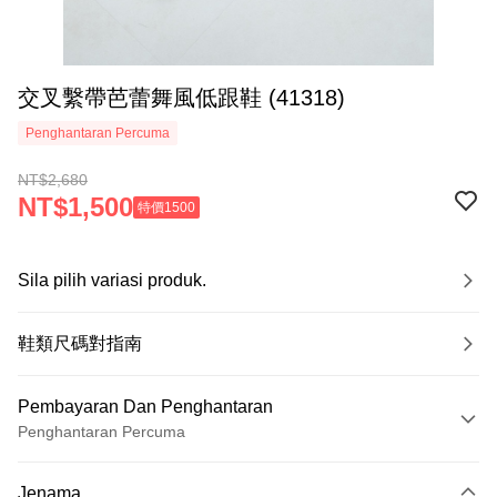
交叉繫帶芭蕾舞風低跟鞋 (41318)
Penghantaran Percuma
NT$2,680
NT$1,500
特價1500
Sila pilih variasi produk.
鞋類尺碼對指南
Pembayaran Dan Penghantaran
Penghantaran Percuma
Kaedah Pembayaran
Jenama