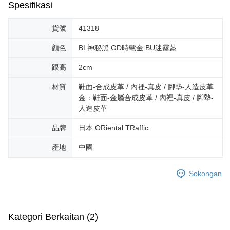
dan mendaftar sebagai ahli AFTEE boleh menikmati tempoh pembayaran
Spesifikasi
tidak dipenuhi; butiran penilaian khusus tidak akan didedahkan.
sehingga 45 hari.
Penghantaran percuma
[Arahan Pembayaran]
Tempoh pembayaran dikira dari masa kedai meminta pembayaran anda,
貨號
41318
宅配-離島
ditambah dengan bilangan hari yang boleh dilanjutkan oleh AFTEE. Anda
Pembayaran ansuran melalui OP Pay Later akan dibilkan secara
Penghantaran percuma
boleh melanjutkan tempoh pembayaran anda sebelum anda menerima
顏色
BL神秘黑 GD時髦金 BU迷霧藍
berasingan dan tidak termasuk dalam bil telekom anda. SMS peringatan
pesanan. Walau bagaimanapun, tiada jaminan bahawa anda boleh
pembayaran akan dihantar selepas kitaran bil bulanan.
付款後門市自取
menerima pesanan anda semasa tempoh pembayaran (cth.: produk
跟高
2cm
prapesanan atau produk yang mungkin mengambil masa yang lebih
Penghantaran percuma
Selepas mengakses bil melalui pautan dalam SMS, anda boleh
lama untuk dihantar). Oleh itu, anda dikehendaki membuat pembayaran
材質
鞋面-合成皮革 / 內裡-真皮 / 腳墊-人造皮革
menyelesaikan pembayaran anda melalui salah satu saluran berikut: kod
kepada AFTEE dalam tempoh sama ada anda menerima pesanan.
金：鞋面-金屬合成皮革 / 內裡-真皮 / 腳墊-
bar kedai serbaneka, kedai runcit Taiwan Mobile, pemindahan bank,
JKOPay, atau iPASS MONEY.
人造皮革
Kedua, Sekatan Pembayaran
1. Jumlah yang diperakui untuk pengguna kali pertama boleh sehingga
[Nota Penting]
品牌
日本 ORiental TRaffic
NT$10,000. Amaun diperakui sebenar yang diluluskan akan berdasarkan
keputusan pensijilan dan semakan oleh AFTEE.
Perkhidmatan ini disediakan oleh Taiwan Mobile Co., Ltd. (“Syarikat”),
產地
中國
2. Amaun perbelanjaan minimum mestilah lebih besar daripada NT$20.
yang membolehkan pelanggan membeli barangan atau perkhidmatan
3. Pada masa ini hanya tersedia untuk ahli Taiwan.
melalui perkhidmatan ini pada masa transaksi. Hasil daripada pembelian
atau pembayaran ansuran akan dipindahkan oleh peniaga kepada
Sokongan
Ketiga, Syarat Perkhidmatan
Syarikat, dan pelanggan hendaklah membuat pembayaran mengikut
Perkhidmatan AFTEE Beli Sekarang Bayar Kemudian disediakan oleh NP
perjanjian menggunakan sistem bil Syarikat.
Taiwan, Inc. dan AFTEE akan membuat bil kepada pengguna. AFTEE
akan menggunakan data peribadi yang dikumpul (termasuk nama
Untuk memenuhi hubungan kontrak yang terjalin melalui persetujuan
pembeli, no. telefon, nama penerima, no. telefon, alamat penerima) untuk
Kategori Berkaitan (2)
penggunaan OP Pay Later, peniaga akan memberikan maklumat peribadi
penggunaan perkhidmatan. Sila rujuk kepada "Penyata Pengumpulan
anda (termasuk nama, nombor telefon, atau alamat) kepada Syarikat bagi