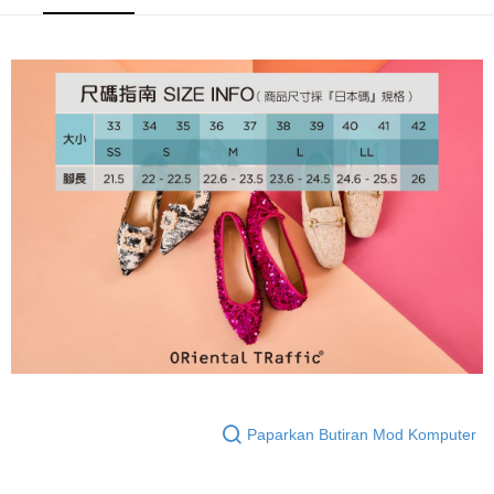
DBS Bank
Bank Antarabangsa Taishin
Plus PAY
Bank
Taishin
Bank CTBC
Syarikat Kad Kredit Rakuten
Yuanta Commercial Bank
Bank SinoPac
Syarikat Kad Kredit
Taiwan
OP Pay Later
Bank Komersial E.SUN
DBS Bank
Rakuten Taiwan
Deskripsi
Bank Antarabangsa
Bank CTBC
Taishin
[Terma Penggunaan untuk OP Pay Later]
AFTEE
Syarikat Kad Kredit
Perkhidmatan ini disediakan oleh Taiwan Mobile dan tersedia untuk
Deskripsi
Rakuten Taiwan
pengguna Taiwan Mobile tanpa memerlukan permohonan tambahan.
Pertama, Mengenai Perkhidmatan AFTEE Beli Sekarang Bayar Kemudian
Pemindahan ATM
1. Dengan memilih AFTEE sebagai kaedah pembayaran, mesej
Jika anda memilih OP Pay Later sebagai kaedah pembayaran, sistem
pengesahan AFTEE akan muncul.
akan mengarahkan anda secara automatik ke proses transaksi OP Pay
2. Anda boleh meneruskan pembayaran selepas pengesahan SMS.
Pilihan Penghantaran
Later selepas pesanan dibuat. Anda perlu mengesahkan nombor telefon
3. Tiada bayaran diperlukan apabila pesanan disahkan. Produk akan
mudah alih anda, memilih bilangan ansuran, dan menetapkan tarikh
dihantar ke alamat yang ditetapkan.
付款後全家取貨
akhir pembayaran. Transaksi akan dianggap selesai setelah pembayaran
4. Setelah pesanan disahkan, anda akan menerima SMS pembayaran
disahkan.
Penghantaran percuma
manakala ahli aplikasi akan menerima pemberitahuan tolak aplikasi
AFTEE.
Had kredit yang diluluskan, tempoh ansuran yang tersedia, dan yuran
付款後萊爾富取貨
5. Tiada bayaran diperlukan apabila anda menerima produk. Sila buat
yang dikenakan adalah tertakluk kepada maklumat yang dinyatakan
pembayaran di empat kedai serbaneka utama, ATM atau perbankan
Penghantaran percuma
pada halaman pengesahan transaksi seterusnya.
dalam talian dengan SMS pembayaran atau pemberitahuan tolak aplikasi
AFTEE.
付款後7-11取貨
Jika transaksi tidak disahkan dalam masa 30 minit selepas pesanan
Paparkan Butiran Mod Komputer
dibuat, atau jika permohonan gagal dalam proses semakan, pesanan
Penghantaran percuma
Sila ambil perhatian bahawa tempoh pembayaran adalah 14 hari. Walau
akan dibatalkan secara automatik. Jika permohonan gagal pada
bagaimanapun, bagi mereka yang telah memuat turun Aplikasi AFTEE
peringkat "semakan manual", ini bermakna kriteria pemarkahan sistem
宅配