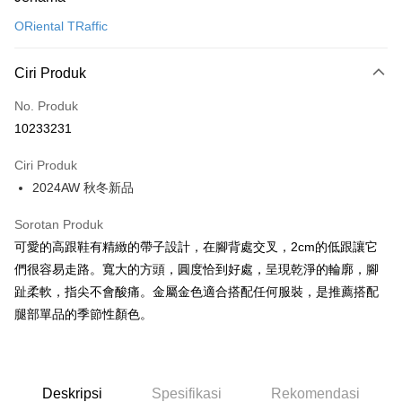
Kad Kredit (Bayaran Penuh)
ORiental TRaffic
Ansuran Kad Kredit
3 ansuran pada kadar faedah 0,
NT$893
setiap ansuran
Ciri Produk
21 Bank
6 ansuran pada kadar faedah 0,
NT$446
setiap
Taiwan Cooperative Bank
Bank Komersial Pertama
No. Produk
Hua Nan Commercial
Chang Hwa Commercial
ansuran
21 Bank
10233231
Bank
Bank
12 ansuran pada kadar faedah 0,
NT$223
setiap ansuran
Taiwan Cooperative Bank
Bank Komersial Pertama
The Shanghai
Bank Komersial Taipei
Hua Nan Commercial Bank
Chang Hwa Commercial Bank
21 Bank
Ciri Produk
24 ansuran pada kadar faedah 0,
NT$111
setiap
Taiwan Cooperative Bank
Bank Komersial Pertama
Commercial & Savings
Fubon
The Shanghai Commercial &
Bank Komersial Taipei Fubon
2024AW 秋冬新品
Hua Nan Commercial
Chang Hwa Commercial
ansuran
Bank
20 Bank
Savings Bank
Bank
Bank
Bank Cathay United
Mega International
30 ansuran pada kadar faedah 0,
NT$89
setiap ansuran
Taiwan Cooperative Bank
Bank Komersial Pertama
Bank Cathay United
Mega International Commercial
Sorotan Produk
The Shanghai
Bank Komersial Taipei
Commercial Bank
Hua Nan Commercial Bank
Chang Hwa Commercial Bank
Bank
7 Bank
Taiwan Cooperative Bank
Chang Hwa Commercial
Commercial & Savings
Fubon
Taiwan Business Bank
Taichung Commercial
可愛的高跟鞋有精緻的帶子設計，在腳背處交叉，2cm的低跟讓它
LINE Pay
The Shanghai Commercial &
Bank Komersial Taipei Fubon
Taiwan Business Bank
Taichung Commercial Bank
Bank
Bank
Bank
們很容易走路。寬大的方頭，圓度恰到好處，呈現乾淨的輪廓，腳
Savings Bank
HSBC Bank (Taiwan) Limited
Hwatai Bank
Apple Pay
Hwatai Bank
Union Bank of Taiwan
Bank Cathay United
Mega International
HSBC Bank (Taiwan)
Hwatai Bank
趾柔軟，指尖不會酸痛。金屬金色適合搭配任何服裝，是推薦搭配
Mega International Commercial
Taiwan Business Bank
Union Bank of Taiwan
Far Eastern International Bank
Yuanta Commercial Bank
Bank SinoPac
Commercial Bank
Limited
Bank
Yuanta Commercial Bank
Bank SinoPac
腿部單品的季節性顏色。
JKOPAY
Bank Antarabangsa
Taiwan Business Bank
Taichung Commercial
Union Bank of Taiwan
Far Eastern International
Taichung Commercial Bank
HSBC Bank (Taiwan) Limited
Bank Komersial E.SUN
DBS Bank
Taishin
Bank
Bank
Easy Wallet
Hwatai Bank
Union Bank of Taiwan
Bank Antarabangsa Taishin
Bank CTBC
HSBC Bank (Taiwan)
Hwatai Bank
Yuanta Commercial Bank
Bank SinoPac
Far Eastern International Bank
Yuanta Commercial Bank
Syarikat Kad Kredit Rakuten
Limited
Bank Komersial E.SUN
DBS Bank
Google Pay
Bank SinoPac
Bank Komersial E.SUN
Taiwan
Deskripsi
Spesifikasi
Rekomendasi
Union Bank of Taiwan
Far Eastern International
Bank Antarabangsa
Bank CTBC