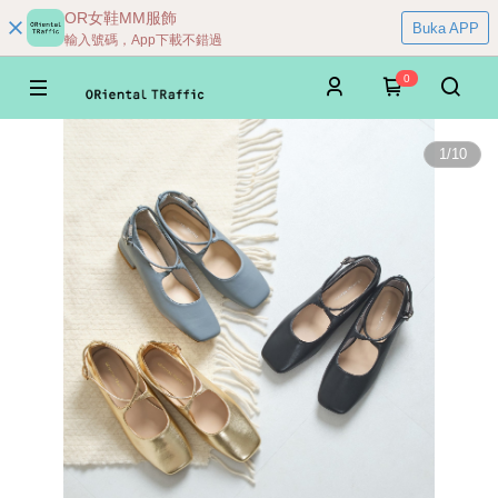
OR女鞋MM服飾
Buka APP
輸入號碼，App下載不錯過
0
1
/
10