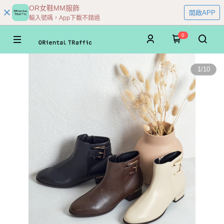
OR女鞋MM服飾
開啟APP
輸入號碼，App下載不錯過
0
1
/
10