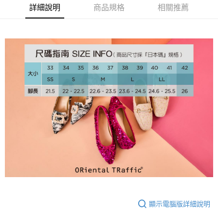
大哥付你分期
詳細說明
商品規格
相關推薦
相關說明
【大哥付你分期使用說明】
AFTEE先享後付
1.本服務由台灣大哥大提供，台灣大哥大用戶可立即使用無須另外申請。
2.付款方式選擇「大哥付你分期」，訂單成立後會自動跳轉到大哥付的交易
相關說明
流程，驗證手機門號後，選擇欲分期的期數、繳款截止日，確認付款後即完
【關於「AFTEE先享後付」】
成交易。
ATM付款
AFTEE先享後付是「在收到商品之後才付款」的支付方式。 讓您購物簡單
3.實際核准額度、可分期數及費用金額請依後續交易確認頁面所載為準。
便利好安心！
4.訂單成立30分鐘內，如未前往確認交易或遇審核未通過，訂單將自動取
１．簡單：不需註冊會員、不需綁卡、不需儲值。
運送方式
消。如遇「轉專審核」未通過狀況，表示未達大哥付你分期系統評分，恕無
２．便利：只要手機號碼，簡訊認證，即可結帳。
法說明評估內容。
３．安心：先確認商品／服務後，再付款。
付款後全家取貨
【繳款方式說明】
1.分期款項不併入電信帳單，「大哥付你分期」於每月結算日後寄送繳費提
免運費
【「AFTEE先享後付」結帳流程】
醒簡訊。
１．於結帳方式選擇「AFTEE先享後付」後，將跳轉至「AFTEE先享後付」
2.透過簡訊連結打開帳單後，可選擇「超商條碼／台灣大直營門市／銀行轉
付款後萊爾富取貨
結帳頁面，進行簡訊認證並確認金額後，即可完成結帳。
帳／街口支付／iPASS MONEY」等通路繳費。
２．訂單成立數日內，您將收到繳費通知簡訊。
免運費
３．收到繳費通知簡訊後14天內，點擊此簡訊中的連結，可透過四大超商／
【注意事項】
ATM／網路銀行／等多元方式進行付款，方視為交易完成。
付款後7-11取貨
1.本服務係由「台灣大哥大股份有限公司」（以下簡稱本公司）所提供，讓
※ 請注意：結帳手續完成當下不需立刻繳費，但若您需要取消訂單，請聯絡
用戶於交易時，得透過本服務購買商品或服務，並由商店將買賣／分期付款
免運費
購買商品的店家。未經商家同意取消之訂單仍視為有效，需透過AFTEE先享
買賣價金債權讓與本公司後，依約使用本公司帳單繳交帳款。
後付繳納相關費用。
2.基於同意付款使用「大哥付你分期」之契約關係目的，商店將以您的個人
宅配
※ 交易是否成功請以「AFTEE先享後付 」之結帳頁面顯示為準，若有關於
資料（包含姓名、電話或地址）提供予台灣大哥大進項蒐集、處理及利用，
顯示電腦版詳細說明
是否繳費成功／繳費後需取消欲退款等相關疑問，請聯繫「AFTEE先享後付
免運費
由本公司與您本人進行分期帳單所需資料之確認、核對及更正。
客戶支援中心」
https://netprotections.freshdesk.com/support/home