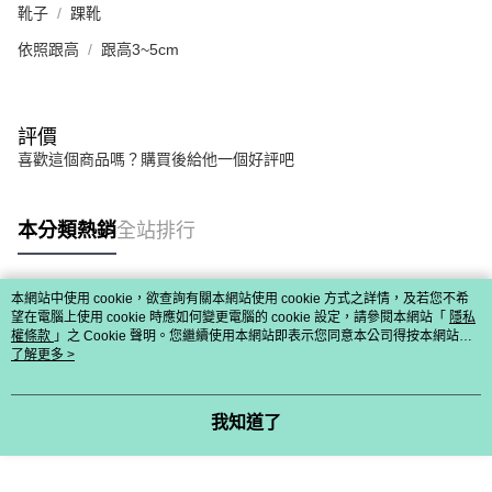
靴子
踝靴
依照跟高
跟高3~5cm
評價
喜歡這個商品嗎？購買後給他一個好評吧
本分類熱銷
全站排行
本網站中使用 cookie，欲查詢有關本網站使用 cookie 方式之詳情，及若您不希
熱門標籤
望在電腦上使用 cookie 時應如何變更電腦的 cookie 設定，請參閱本網站「
隱私
權條款
」之 Cookie 聲明。您繼續使用本網站即表示您同意本公司得按本網站使
用條款之 Cookie 聲明使用 cookie。
了解更多 >
我知道了