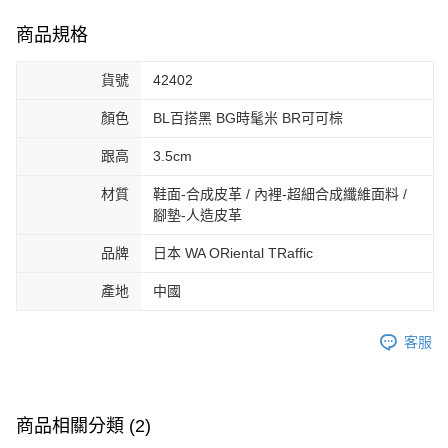
3.完整用戶服務條款，請詳閱以下連結：
https://oppay.tw/userRule
宅配-離島
【注意事項】
商品規格
１．透過由恩沛科技股份有限公司提供之「AFTEE先享後付」服務完成之交
免運費
易，需依本服務之必要範圍內提供個人資料，並將交易相關給付款項請求債
貨號
42402
權轉讓予恩沛科技股份有限公司。
付款後門市自取
２．關於個人資料處理事宜，請瀏覽以下網址：
免運費
https://aftee.tw/terms/#terms3
顏色
BL百搭黑 BG時髦米 BR可可棕
３．未成年的使用者請事先徵得法定代理人或監護人之同意方可使用
「AFTEE先享後付」，若未經同意申辦者引起之損失，本公司不負相關責
跟高
3.5cm
任。
４．使用「AFTEE先享後付」時，將依據個別帳號之用戶狀況，依本公司即
材質
鞋面-合成皮革 / 內裡-超細合成纖維面料 /
時審查核予不同之上限額度；若仍有額度不足之情形，本公司將視審查結果
腳墊-人造皮革
請求用戶進行身份認證。
５．嚴禁一人註冊多個帳號或使用他人資訊註冊。若發現惡意使用之情形，
品牌
日本 WA ORiental TRaffic
恩沛科技股份有限公司將有權停止該用戶之使用額度並採取法律行動。
產地
中國
客服
商品相關分類 (2)