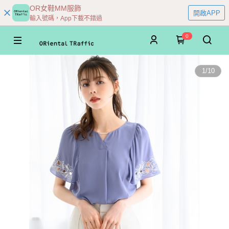
OR女鞋MM服飾
開啟APP
輸入號碼，App下載不錯過
0
1
/
10