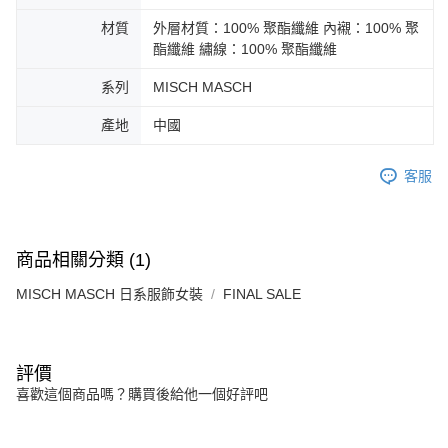
免運費
由本公司與您本人進行分期帳單所需資料之確認、核對及更正。
客戶支援中心」
https://netprotections.freshdesk.com/support/home
3.完整用戶服務條款，請詳閱以下連結：
https://oppay.tw/userRule
材質
外層材質：100% 聚酯纖維 內襯：100% 聚
宅配-離島
【注意事項】
酯纖維 繡線：100% 聚酯纖維
１．透過由恩沛科技股份有限公司提供之「AFTEE先享後付」服務完成之交
免運費
易，需依本服務之必要範圍內提供個人資料，並將交易相關給付款項請求債
系列
MISCH MASCH
權轉讓予恩沛科技股份有限公司。
付款後門市自取
２．關於個人資料處理事宜，請瀏覽以下網址：
產地
中國
免運費
https://aftee.tw/terms/#terms3
３．未成年的使用者請事先徵得法定代理人或監護人之同意方可使用
「AFTEE先享後付」，若未經同意申辦者引起之損失，本公司不負相關責
客服
任。
４．使用「AFTEE先享後付」時，將依據個別帳號之用戶狀況，依本公司即
時審查核予不同之上限額度；若仍有額度不足之情形，本公司將視審查結果
請求用戶進行身份認證。
商品相關分類 (1)
５．嚴禁一人註冊多個帳號或使用他人資訊註冊。若發現惡意使用之情形，
恩沛科技股份有限公司將有權停止該用戶之使用額度並採取法律行動。
MISCH MASCH 日系服飾女裝
FINAL SALE
評價
喜歡這個商品嗎？購買後給他一個好評吧