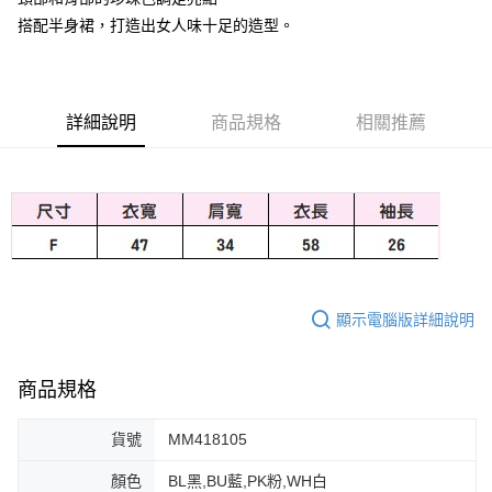
搭配半身裙，打造出女人味十足的造型。
大哥付你分期
相關說明
【大哥付你分期使用說明】
AFTEE先享後付
1.本服務由台灣大哥大提供，台灣大哥大用戶可立即使用無須另外申請。
2.付款方式選擇「大哥付你分期」，訂單成立後會自動跳轉到大哥付的交易
詳細說明
商品規格
相關推薦
相關說明
流程，驗證手機門號後，選擇欲分期的期數、繳款截止日，確認付款後即完
【關於「AFTEE先享後付」】
成交易。
ATM付款
AFTEE先享後付是「在收到商品之後才付款」的支付方式。 讓您購物簡單
3.實際核准額度、可分期數及費用金額請依後續交易確認頁面所載為準。
便利好安心！
4.訂單成立30分鐘內，如未前往確認交易或遇審核未通過，訂單將自動取
１．簡單：不需註冊會員、不需綁卡、不需儲值。
運送方式
消。如遇「轉專審核」未通過狀況，表示未達大哥付你分期系統評分，恕無
２．便利：只要手機號碼，簡訊認證，即可結帳。
法說明評估內容。
３．安心：先確認商品／服務後，再付款。
付款後全家取貨
【繳款方式說明】
1.分期款項不併入電信帳單，「大哥付你分期」於每月結算日後寄送繳費提
免運費
【「AFTEE先享後付」結帳流程】
醒簡訊。
１．於結帳方式選擇「AFTEE先享後付」後，將跳轉至「AFTEE先享後付」
2.透過簡訊連結打開帳單後，可選擇「超商條碼／台灣大直營門市／銀行轉
顯示電腦版詳細說明
付款後萊爾富取貨
結帳頁面，進行簡訊認證並確認金額後，即可完成結帳。
帳／街口支付／iPASS MONEY」等通路繳費。
２．訂單成立數日內，您將收到繳費通知簡訊。
免運費
３．收到繳費通知簡訊後14天內，點擊此簡訊中的連結，可透過四大超商／
【注意事項】
ATM／網路銀行／等多元方式進行付款，方視為交易完成。
商品規格
付款後7-11取貨
1.本服務係由「台灣大哥大股份有限公司」（以下簡稱本公司）所提供，讓
※ 請注意：結帳手續完成當下不需立刻繳費，但若您需要取消訂單，請聯絡
用戶於交易時，得透過本服務購買商品或服務，並由商店將買賣／分期付款
免運費
購買商品的店家。未經商家同意取消之訂單仍視為有效，需透過AFTEE先享
買賣價金債權讓與本公司後，依約使用本公司帳單繳交帳款。
貨號
MM418105
後付繳納相關費用。
2.基於同意付款使用「大哥付你分期」之契約關係目的，商店將以您的個人
宅配
※ 交易是否成功請以「AFTEE先享後付 」之結帳頁面顯示為準，若有關於
資料（包含姓名、電話或地址）提供予台灣大哥大進項蒐集、處理及利用，
顏色
BL黑,BU藍,PK粉,WH白
是否繳費成功／繳費後需取消欲退款等相關疑問，請聯繫「AFTEE先享後付