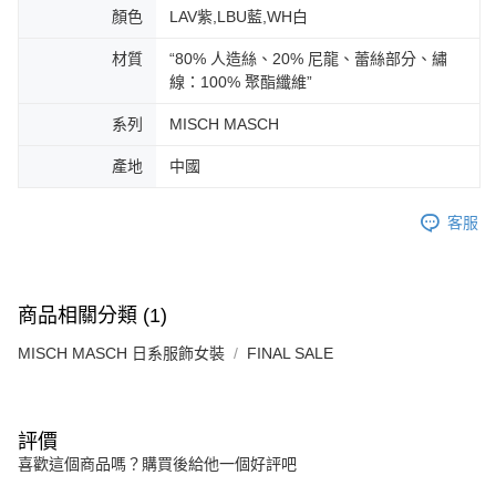
免運費
由本公司與您本人進行分期帳單所需資料之確認、核對及更正。
客戶支援中心」
https://netprotections.freshdesk.com/support/home
顏色
LAV紫,LBU藍,WH白
3.完整用戶服務條款，請詳閱以下連結：
https://oppay.tw/userRule
宅配-離島
【注意事項】
材質
“80% 人造絲、20% 尼龍、蕾絲部分、繡
１．透過由恩沛科技股份有限公司提供之「AFTEE先享後付」服務完成之交
免運費
線：100% 聚酯纖維”
易，需依本服務之必要範圍內提供個人資料，並將交易相關給付款項請求債
權轉讓予恩沛科技股份有限公司。
付款後門市自取
系列
MISCH MASCH
２．關於個人資料處理事宜，請瀏覽以下網址：
免運費
https://aftee.tw/terms/#terms3
產地
中國
３．未成年的使用者請事先徵得法定代理人或監護人之同意方可使用
「AFTEE先享後付」，若未經同意申辦者引起之損失，本公司不負相關責
任。
客服
４．使用「AFTEE先享後付」時，將依據個別帳號之用戶狀況，依本公司即
時審查核予不同之上限額度；若仍有額度不足之情形，本公司將視審查結果
請求用戶進行身份認證。
５．嚴禁一人註冊多個帳號或使用他人資訊註冊。若發現惡意使用之情形，
恩沛科技股份有限公司將有權停止該用戶之使用額度並採取法律行動。
商品相關分類 (1)
MISCH MASCH 日系服飾女裝
FINAL SALE
評價
喜歡這個商品嗎？購買後給他一個好評吧