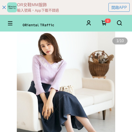
OR女鞋MM服飾
開啟APP
輸入號碼，App下載不錯過
0
1
/
10