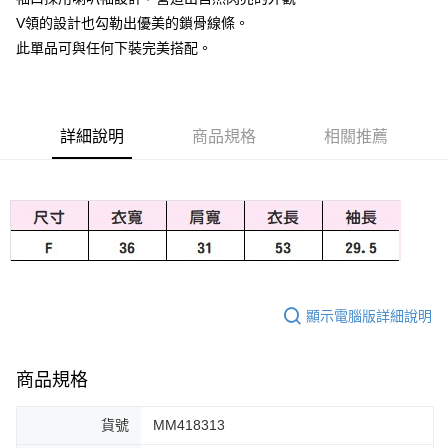
V領的設計也勾勒出優美的鎖骨線條。
大哥付你分期
此單品可與任何下裝完美搭配。
相關說明
【大哥付你分期使用說明】
AFTEE先享後付
1.本服務由台灣大哥大提供，台灣大哥大用戶可立即使用無須另外申請。
2.付款方式選擇「大哥付你分期」，訂單成立後會自動跳轉到大哥付的交易
相關說明
流程，驗證手機門號後，選擇欲分期的期數、繳款截止日，確認付款後即完
【關於「AFTEE先享後付」】
詳細說明
商品規格
相關推薦
成交易。
ATM付款
AFTEE先享後付是「在收到商品之後才付款」的支付方式。 讓您購物簡單
3.實際核准額度、可分期數及費用金額請依後續交易確認頁面所載為準。
便利好安心！
4.訂單成立30分鐘內，如未前往確認交易或遇審核未通過，訂單將自動取
１．簡單：不需註冊會員、不需綁卡、不需儲值。
運送方式
消。如遇「轉專審核」未通過狀況，表示未達大哥付你分期系統評分，恕無
２．便利：只要手機號碼，簡訊認證，即可結帳。
法說明評估內容。
３．安心：先確認商品／服務後，再付款。
付款後全家取貨
【繳款方式說明】
1.分期款項不併入電信帳單，「大哥付你分期」於每月結算日後寄送繳費提
免運費
【「AFTEE先享後付」結帳流程】
醒簡訊。
１．於結帳方式選擇「AFTEE先享後付」後，將跳轉至「AFTEE先享後付」
2.透過簡訊連結打開帳單後，可選擇「超商條碼／台灣大直營門市／銀行轉
付款後萊爾富取貨
結帳頁面，進行簡訊認證並確認金額後，即可完成結帳。
帳／街口支付／iPASS MONEY」等通路繳費。
顯示電腦版詳細說明
２．訂單成立數日內，您將收到繳費通知簡訊。
免運費
３．收到繳費通知簡訊後14天內，點擊此簡訊中的連結，可透過四大超商／
【注意事項】
ATM／網路銀行／等多元方式進行付款，方視為交易完成。
付款後7-11取貨
1.本服務係由「台灣大哥大股份有限公司」（以下簡稱本公司）所提供，讓
※ 請注意：結帳手續完成當下不需立刻繳費，但若您需要取消訂單，請聯絡
商品規格
用戶於交易時，得透過本服務購買商品或服務，並由商店將買賣／分期付款
免運費
購買商品的店家。未經商家同意取消之訂單仍視為有效，需透過AFTEE先享
買賣價金債權讓與本公司後，依約使用本公司帳單繳交帳款。
後付繳納相關費用。
2.基於同意付款使用「大哥付你分期」之契約關係目的，商店將以您的個人
宅配
※ 交易是否成功請以「AFTEE先享後付 」之結帳頁面顯示為準，若有關於
貨號
MM418313
資料（包含姓名、電話或地址）提供予台灣大哥大進項蒐集、處理及利用，
是否繳費成功／繳費後需取消欲退款等相關疑問，請聯繫「AFTEE先享後付