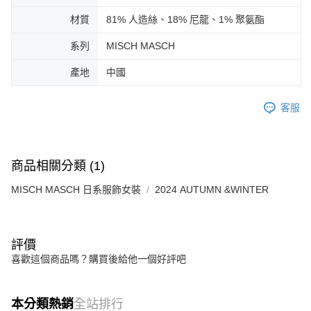
免運費
由本公司與您本人進行分期帳單所需資料之確認、核對及更正。
客戶支援中心」
https://netprotections.freshdesk.com/support/home
3.完整用戶服務條款，請詳閱以下連結：
https://oppay.tw/userRule
材質
81% 人造絲、18% 尼龍、1% 聚氨酯
宅配-離島
【注意事項】
１．透過由恩沛科技股份有限公司提供之「AFTEE先享後付」服務完成之交
系列
MISCH MASCH
免運費
易，需依本服務之必要範圍內提供個人資料，並將交易相關給付款項請求債
權轉讓予恩沛科技股份有限公司。
付款後門市自取
產地
中國
２．關於個人資料處理事宜，請瀏覽以下網址：
免運費
https://aftee.tw/terms/#terms3
客服
３．未成年的使用者請事先徵得法定代理人或監護人之同意方可使用
「AFTEE先享後付」，若未經同意申辦者引起之損失，本公司不負相關責
任。
４．使用「AFTEE先享後付」時，將依據個別帳號之用戶狀況，依本公司即
時審查核予不同之上限額度；若仍有額度不足之情形，本公司將視審查結果
商品相關分類 (1)
請求用戶進行身份認證。
５．嚴禁一人註冊多個帳號或使用他人資訊註冊。若發現惡意使用之情形，
MISCH MASCH 日系服飾女裝
2024 AUTUMN &WINTER
恩沛科技股份有限公司將有權停止該用戶之使用額度並採取法律行動。
評價
喜歡這個商品嗎？購買後給他一個好評吧
本分類熱銷
全站排行