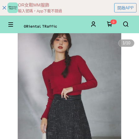
OR女鞋MM服飾
開啟APP
輸入號碼，App下載不錯過
0
1
/
10