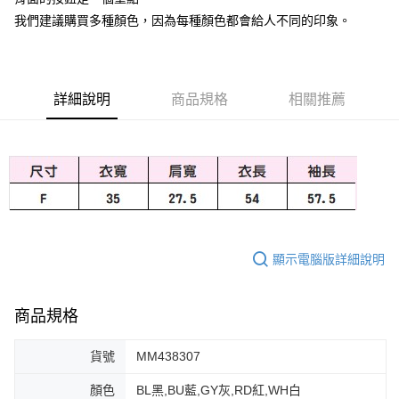
我們建議購買多種顏色，因為每種顏色都會給人不同的印象。
大哥付你分期
相關說明
【大哥付你分期使用說明】
AFTEE先享後付
1.本服務由台灣大哥大提供，台灣大哥大用戶可立即使用無須另外申請。
2.付款方式選擇「大哥付你分期」，訂單成立後會自動跳轉到大哥付的交易
詳細說明
商品規格
相關推薦
相關說明
流程，驗證手機門號後，選擇欲分期的期數、繳款截止日，確認付款後即完
【關於「AFTEE先享後付」】
成交易。
ATM付款
AFTEE先享後付是「在收到商品之後才付款」的支付方式。 讓您購物簡單
3.實際核准額度、可分期數及費用金額請依後續交易確認頁面所載為準。
便利好安心！
4.訂單成立30分鐘內，如未前往確認交易或遇審核未通過，訂單將自動取
１．簡單：不需註冊會員、不需綁卡、不需儲值。
運送方式
消。如遇「轉專審核」未通過狀況，表示未達大哥付你分期系統評分，恕無
２．便利：只要手機號碼，簡訊認證，即可結帳。
法說明評估內容。
３．安心：先確認商品／服務後，再付款。
付款後全家取貨
【繳款方式說明】
1.分期款項不併入電信帳單，「大哥付你分期」於每月結算日後寄送繳費提
免運費
【「AFTEE先享後付」結帳流程】
醒簡訊。
１．於結帳方式選擇「AFTEE先享後付」後，將跳轉至「AFTEE先享後付」
2.透過簡訊連結打開帳單後，可選擇「超商條碼／台灣大直營門市／銀行轉
顯示電腦版詳細說明
付款後萊爾富取貨
結帳頁面，進行簡訊認證並確認金額後，即可完成結帳。
帳／街口支付／iPASS MONEY」等通路繳費。
２．訂單成立數日內，您將收到繳費通知簡訊。
免運費
３．收到繳費通知簡訊後14天內，點擊此簡訊中的連結，可透過四大超商／
【注意事項】
ATM／網路銀行／等多元方式進行付款，方視為交易完成。
商品規格
付款後7-11取貨
1.本服務係由「台灣大哥大股份有限公司」（以下簡稱本公司）所提供，讓
※ 請注意：結帳手續完成當下不需立刻繳費，但若您需要取消訂單，請聯絡
用戶於交易時，得透過本服務購買商品或服務，並由商店將買賣／分期付款
免運費
購買商品的店家。未經商家同意取消之訂單仍視為有效，需透過AFTEE先享
買賣價金債權讓與本公司後，依約使用本公司帳單繳交帳款。
貨號
MM438307
後付繳納相關費用。
2.基於同意付款使用「大哥付你分期」之契約關係目的，商店將以您的個人
宅配
※ 交易是否成功請以「AFTEE先享後付 」之結帳頁面顯示為準，若有關於
資料（包含姓名、電話或地址）提供予台灣大哥大進項蒐集、處理及利用，
顏色
BL黑,BU藍,GY灰,RD紅,WH白
是否繳費成功／繳費後需取消欲退款等相關疑問，請聯繫「AFTEE先享後付