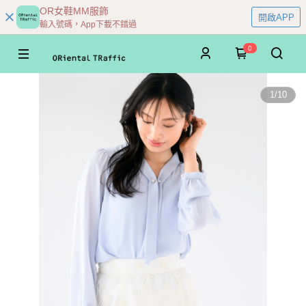
OR女鞋MM服飾
開啟APP
輸入號碼，App下載不錯過
0
1
/
10