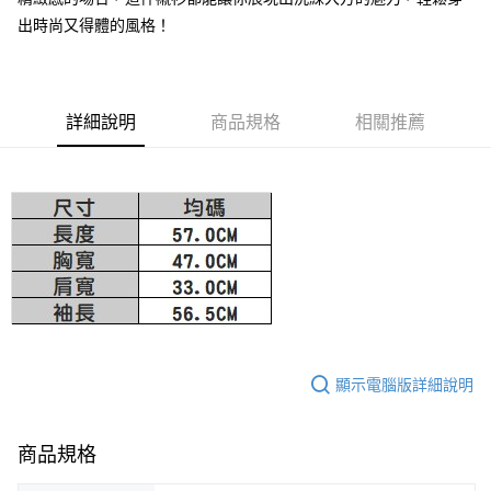
出時尚又得體的風格！
大哥付你分期
相關說明
【大哥付你分期使用說明】
AFTEE先享後付
1.本服務由台灣大哥大提供，台灣大哥大用戶可立即使用無須另外申請。
2.付款方式選擇「大哥付你分期」，訂單成立後會自動跳轉到大哥付的交易
詳細說明
商品規格
相關推薦
相關說明
流程，驗證手機門號後，選擇欲分期的期數、繳款截止日，確認付款後即完
【關於「AFTEE先享後付」】
成交易。
ATM付款
AFTEE先享後付是「在收到商品之後才付款」的支付方式。 讓您購物簡單
3.實際核准額度、可分期數及費用金額請依後續交易確認頁面所載為準。
便利好安心！
4.訂單成立30分鐘內，如未前往確認交易或遇審核未通過，訂單將自動取
１．簡單：不需註冊會員、不需綁卡、不需儲值。
運送方式
消。如遇「轉專審核」未通過狀況，表示未達大哥付你分期系統評分，恕無
２．便利：只要手機號碼，簡訊認證，即可結帳。
法說明評估內容。
３．安心：先確認商品／服務後，再付款。
付款後全家取貨
【繳款方式說明】
1.分期款項不併入電信帳單，「大哥付你分期」於每月結算日後寄送繳費提
免運費
【「AFTEE先享後付」結帳流程】
醒簡訊。
１．於結帳方式選擇「AFTEE先享後付」後，將跳轉至「AFTEE先享後付」
2.透過簡訊連結打開帳單後，可選擇「超商條碼／台灣大直營門市／銀行轉
付款後萊爾富取貨
結帳頁面，進行簡訊認證並確認金額後，即可完成結帳。
帳／街口支付／iPASS MONEY」等通路繳費。
２．訂單成立數日內，您將收到繳費通知簡訊。
免運費
３．收到繳費通知簡訊後14天內，點擊此簡訊中的連結，可透過四大超商／
【注意事項】
顯示電腦版詳細說明
ATM／網路銀行／等多元方式進行付款，方視為交易完成。
付款後7-11取貨
1.本服務係由「台灣大哥大股份有限公司」（以下簡稱本公司）所提供，讓
※ 請注意：結帳手續完成當下不需立刻繳費，但若您需要取消訂單，請聯絡
用戶於交易時，得透過本服務購買商品或服務，並由商店將買賣／分期付款
免運費
購買商品的店家。未經商家同意取消之訂單仍視為有效，需透過AFTEE先享
買賣價金債權讓與本公司後，依約使用本公司帳單繳交帳款。
後付繳納相關費用。
商品規格
2.基於同意付款使用「大哥付你分期」之契約關係目的，商店將以您的個人
宅配
※ 交易是否成功請以「AFTEE先享後付 」之結帳頁面顯示為準，若有關於
資料（包含姓名、電話或地址）提供予台灣大哥大進項蒐集、處理及利用，
是否繳費成功／繳費後需取消欲退款等相關疑問，請聯繫「AFTEE先享後付