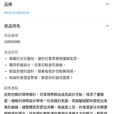
品牌
信用卡一次付款
MISCH MASCH
信用卡分期付款
3 期 0 利率 每期
NT$660
21家銀行
商品特色
6 期 0 利率 每期
NT$330
21家銀行
合作金庫商業銀行
第一商業銀行
商品編號
華南商業銀行
彰化商業銀行
12 期 0 利率 每期
NT$165
21家銀行
合作金庫商業銀行
第一商業銀行
10555085
上海商業儲蓄銀行
台北富邦商業銀行
華南商業銀行
彰化商業銀行
24 期 0 利率 每期
NT$82
20家銀行
合作金庫商業銀行
第一商業銀行
國泰世華商業銀行
兆豐國際商業銀行
上海商業儲蓄銀行
台北富邦商業銀行
商品特色
華南商業銀行
彰化商業銀行
30 期 0 利率 每期
臺灣中小企業銀行
NT$66
台中商業銀行
7家銀行
合作金庫商業銀行
第一商業銀行
國泰世華商業銀行
兆豐國際商業銀行
華麗的法式蕾絲，讓你在春季展現優雅氣質。
上海商業儲蓄銀行
台北富邦商業銀行
匯豐（台灣）商業銀行
華泰商業銀行
華南商業銀行
彰化商業銀行
臺灣中小企業銀行
台中商業銀行
合作金庫商業銀行
彰化商業銀行
LINE Pay
國泰世華商業銀行
兆豐國際商業銀行
獨特剪裁設計，完美勾勒身形曲線。
聯邦商業銀行
遠東國際商業銀行
上海商業儲蓄銀行
台北富邦商業銀行
匯豐（台灣）商業銀行
華泰商業銀行
華泰商業銀行
聯邦商業銀行
臺灣中小企業銀行
台中商業銀行
元大商業銀行
永豐商業銀行
輕盈舒適的面料，隨著每個步伐輕舞飛揚。
兆豐國際商業銀行
臺灣中小企業銀行
聯邦商業銀行
遠東國際商業銀行
Apple Pay
元大商業銀行
永豐商業銀行
匯豐（台灣）商業銀行
華泰商業銀行
玉山商業銀行
星展（台灣）商業銀行
台中商業銀行
匯豐（台灣）商業銀行
無論約會還是聚會，都是你的最佳選擇！
元大商業銀行
永豐商業銀行
台新國際商業銀行
聯邦商業銀行
遠東國際商業銀行
台新國際商業銀行
中國信託商業銀行
華泰商業銀行
聯邦商業銀行
街口支付
玉山商業銀行
星展（台灣）商業銀行
元大商業銀行
永豐商業銀行
台灣樂天信用卡公司
遠東國際商業銀行
元大商業銀行
銷售重點
台新國際商業銀行
中國信託商業銀行
玉山商業銀行
星展（台灣）商業銀行
悠遊付
永豐商業銀行
玉山商業銀行
台灣樂天信用卡公司
這款別緻的領帶襯衫，珍珠領帶飾品成為設計亮點，增添了優雅
台新國際商業銀行
中國信託商業銀行
星展（台灣）商業銀行
台新國際商業銀行
感。細緻的領帶設計帶來一份高雅的氛圍，而褶皺細節則塑造出柔
台灣樂天信用卡公司
Google Pay
中國信託商業銀行
台灣樂天信用卡公司
美的曲線，讓整體造型更加流暢。無論是上班、約會還是任何需要
全盈+PAY
精緻感的場合，這件襯衫都能讓你展現出洗練大方的魅力，輕鬆穿