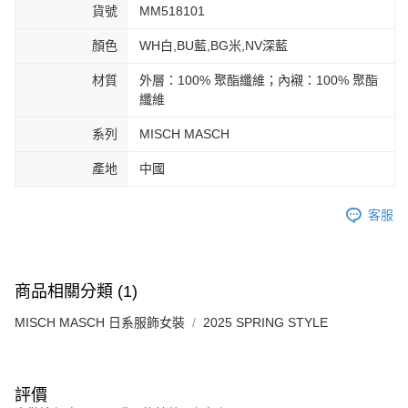
免運費
由本公司與您本人進行分期帳單所需資料之確認、核對及更正。
客戶支援中心」
貨號
https://netprotections.freshdesk.com/support/home
MM518101
3.完整用戶服務條款，請詳閱以下連結：
https://oppay.tw/userRule
宅配-離島
【注意事項】
顏色
WH白,BU藍,BG米,NV深藍
１．透過由恩沛科技股份有限公司提供之「AFTEE先享後付」服務完成之交
免運費
易，需依本服務之必要範圍內提供個人資料，並將交易相關給付款項請求債
材質
外層：100% 聚酯纖維；內襯：100% 聚酯
權轉讓予恩沛科技股份有限公司。
付款後門市自取
纖維
２．關於個人資料處理事宜，請瀏覽以下網址：
免運費
https://aftee.tw/terms/#terms3
系列
MISCH MASCH
３．未成年的使用者請事先徵得法定代理人或監護人之同意方可使用
「AFTEE先享後付」，若未經同意申辦者引起之損失，本公司不負相關責
產地
中國
任。
４．使用「AFTEE先享後付」時，將依據個別帳號之用戶狀況，依本公司即
時審查核予不同之上限額度；若仍有額度不足之情形，本公司將視審查結果
客服
請求用戶進行身份認證。
５．嚴禁一人註冊多個帳號或使用他人資訊註冊。若發現惡意使用之情形，
恩沛科技股份有限公司將有權停止該用戶之使用額度並採取法律行動。
商品相關分類 (1)
MISCH MASCH 日系服飾女裝
2025 SPRING STYLE
評價