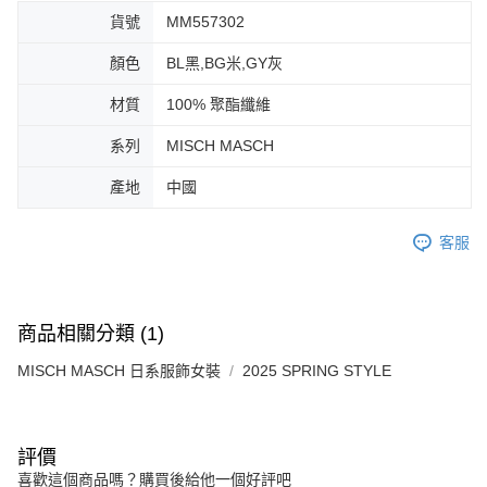
免運費
由本公司與您本人進行分期帳單所需資料之確認、核對及更正。
客戶支援中心」
https://netprotections.freshdesk.com/support/home
貨號
MM557302
3.完整用戶服務條款，請詳閱以下連結：
https://oppay.tw/userRule
宅配-離島
【注意事項】
顏色
BL黑,BG米,GY灰
１．透過由恩沛科技股份有限公司提供之「AFTEE先享後付」服務完成之交
免運費
易，需依本服務之必要範圍內提供個人資料，並將交易相關給付款項請求債
材質
100% 聚酯纖維
權轉讓予恩沛科技股份有限公司。
付款後門市自取
２．關於個人資料處理事宜，請瀏覽以下網址：
免運費
系列
MISCH MASCH
https://aftee.tw/terms/#terms3
３．未成年的使用者請事先徵得法定代理人或監護人之同意方可使用
產地
中國
「AFTEE先享後付」，若未經同意申辦者引起之損失，本公司不負相關責
任。
４．使用「AFTEE先享後付」時，將依據個別帳號之用戶狀況，依本公司即
客服
時審查核予不同之上限額度；若仍有額度不足之情形，本公司將視審查結果
請求用戶進行身份認證。
５．嚴禁一人註冊多個帳號或使用他人資訊註冊。若發現惡意使用之情形，
恩沛科技股份有限公司將有權停止該用戶之使用額度並採取法律行動。
商品相關分類 (1)
MISCH MASCH 日系服飾女裝
2025 SPRING STYLE
評價
喜歡這個商品嗎？購買後給他一個好評吧