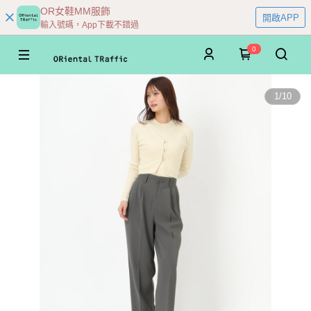
OR女鞋MM服飾
開啟APP
輸入號碼，App下載不錯過
0
1
/
10