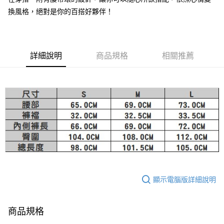
換風格，絕對是你的百搭好夥伴！
大哥付你分期
相關說明
【大哥付你分期使用說明】
AFTEE先享後付
1.本服務由台灣大哥大提供，台灣大哥大用戶可立即使用無須另外申請。
2.付款方式選擇「大哥付你分期」，訂單成立後會自動跳轉到大哥付的交易
詳細說明
商品規格
相關推薦
相關說明
流程，驗證手機門號後，選擇欲分期的期數、繳款截止日，確認付款後即完
【關於「AFTEE先享後付」】
成交易。
ATM付款
AFTEE先享後付是「在收到商品之後才付款」的支付方式。 讓您購物簡單
3.實際核准額度、可分期數及費用金額請依後續交易確認頁面所載為準。
便利好安心！
4.訂單成立30分鐘內，如未前往確認交易或遇審核未通過，訂單將自動取
１．簡單：不需註冊會員、不需綁卡、不需儲值。
運送方式
消。如遇「轉專審核」未通過狀況，表示未達大哥付你分期系統評分，恕無
２．便利：只要手機號碼，簡訊認證，即可結帳。
法說明評估內容。
３．安心：先確認商品／服務後，再付款。
付款後全家取貨
【繳款方式說明】
1.分期款項不併入電信帳單，「大哥付你分期」於每月結算日後寄送繳費提
免運費
【「AFTEE先享後付」結帳流程】
醒簡訊。
１．於結帳方式選擇「AFTEE先享後付」後，將跳轉至「AFTEE先享後付」
2.透過簡訊連結打開帳單後，可選擇「超商條碼／台灣大直營門市／銀行轉
付款後萊爾富取貨
結帳頁面，進行簡訊認證並確認金額後，即可完成結帳。
帳／街口支付／iPASS MONEY」等通路繳費。
２．訂單成立數日內，您將收到繳費通知簡訊。
免運費
３．收到繳費通知簡訊後14天內，點擊此簡訊中的連結，可透過四大超商／
【注意事項】
ATM／網路銀行／等多元方式進行付款，方視為交易完成。
顯示電腦版詳細說明
付款後7-11取貨
1.本服務係由「台灣大哥大股份有限公司」（以下簡稱本公司）所提供，讓
※ 請注意：結帳手續完成當下不需立刻繳費，但若您需要取消訂單，請聯絡
用戶於交易時，得透過本服務購買商品或服務，並由商店將買賣／分期付款
免運費
購買商品的店家。未經商家同意取消之訂單仍視為有效，需透過AFTEE先享
買賣價金債權讓與本公司後，依約使用本公司帳單繳交帳款。
後付繳納相關費用。
2.基於同意付款使用「大哥付你分期」之契約關係目的，商店將以您的個人
商品規格
宅配
※ 交易是否成功請以「AFTEE先享後付 」之結帳頁面顯示為準，若有關於
資料（包含姓名、電話或地址）提供予台灣大哥大進項蒐集、處理及利用，
是否繳費成功／繳費後需取消欲退款等相關疑問，請聯繫「AFTEE先享後付