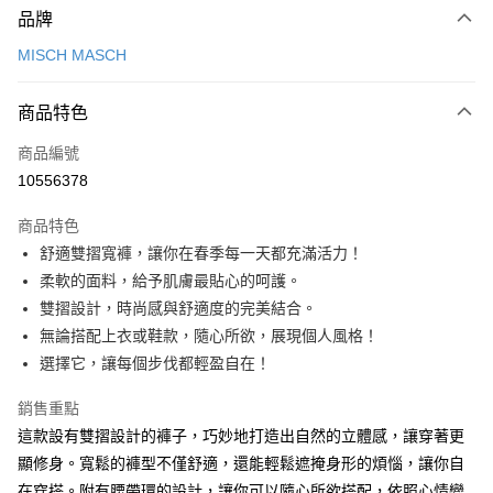
品牌
信用卡一次付款
MISCH MASCH
信用卡分期付款
3 期 0 利率 每期
NT$926
21家銀行
商品特色
6 期 0 利率 每期
NT$463
21家銀行
合作金庫商業銀行
第一商業銀行
商品編號
華南商業銀行
彰化商業銀行
12 期 0 利率 每期
NT$231
21家銀行
合作金庫商業銀行
第一商業銀行
10556378
上海商業儲蓄銀行
台北富邦商業銀行
華南商業銀行
彰化商業銀行
24 期 0 利率 每期
NT$115
20家銀行
合作金庫商業銀行
第一商業銀行
國泰世華商業銀行
兆豐國際商業銀行
上海商業儲蓄銀行
台北富邦商業銀行
商品特色
華南商業銀行
彰化商業銀行
30 期 0 利率 每期
臺灣中小企業銀行
NT$92
台中商業銀行
7家銀行
合作金庫商業銀行
第一商業銀行
國泰世華商業銀行
兆豐國際商業銀行
舒適雙摺寬褲，讓你在春季每一天都充滿活力！
上海商業儲蓄銀行
台北富邦商業銀行
匯豐（台灣）商業銀行
華泰商業銀行
華南商業銀行
彰化商業銀行
臺灣中小企業銀行
台中商業銀行
合作金庫商業銀行
彰化商業銀行
LINE Pay
國泰世華商業銀行
兆豐國際商業銀行
柔軟的面料，給予肌膚最貼心的呵護。
聯邦商業銀行
遠東國際商業銀行
上海商業儲蓄銀行
台北富邦商業銀行
匯豐（台灣）商業銀行
華泰商業銀行
華泰商業銀行
聯邦商業銀行
臺灣中小企業銀行
台中商業銀行
元大商業銀行
永豐商業銀行
雙摺設計，時尚感與舒適度的完美結合。
兆豐國際商業銀行
臺灣中小企業銀行
聯邦商業銀行
遠東國際商業銀行
Apple Pay
元大商業銀行
永豐商業銀行
匯豐（台灣）商業銀行
華泰商業銀行
玉山商業銀行
星展（台灣）商業銀行
台中商業銀行
匯豐（台灣）商業銀行
無論搭配上衣或鞋款，隨心所欲，展現個人風格！
元大商業銀行
永豐商業銀行
台新國際商業銀行
聯邦商業銀行
遠東國際商業銀行
台新國際商業銀行
中國信託商業銀行
華泰商業銀行
聯邦商業銀行
街口支付
玉山商業銀行
星展（台灣）商業銀行
選擇它，讓每個步伐都輕盈自在！
元大商業銀行
永豐商業銀行
台灣樂天信用卡公司
遠東國際商業銀行
元大商業銀行
台新國際商業銀行
中國信託商業銀行
玉山商業銀行
星展（台灣）商業銀行
悠遊付
永豐商業銀行
玉山商業銀行
台灣樂天信用卡公司
銷售重點
台新國際商業銀行
中國信託商業銀行
星展（台灣）商業銀行
台新國際商業銀行
這款設有雙摺設計的褲子，巧妙地打造出自然的立體感，讓穿著更
台灣樂天信用卡公司
Google Pay
中國信託商業銀行
台灣樂天信用卡公司
顯修身。寬鬆的褲型不僅舒適，還能輕鬆遮掩身形的煩惱，讓你自
全盈+PAY
在穿搭。附有腰帶環的設計，讓你可以隨心所欲搭配，依照心情變