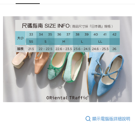
大哥付你分期
相關說明
【大哥付你分期使用說明】
AFTEE先享後付
1.本服務由台灣大哥大提供，台灣大哥大用戶可立即使用無須另外申請。
2.付款方式選擇「大哥付你分期」，訂單成立後會自動跳轉到大哥付的交易
相關說明
流程，驗證手機門號後，選擇欲分期的期數、繳款截止日，確認付款後即完
【關於「AFTEE先享後付」】
成交易。
ATM付款
AFTEE先享後付是「在收到商品之後才付款」的支付方式。 讓您購物簡單
3.實際核准額度、可分期數及費用金額請依後續交易確認頁面所載為準。
便利好安心！
4.訂單成立30分鐘內，如未前往確認交易或遇審核未通過，訂單將自動取
１．簡單：不需註冊會員、不需綁卡、不需儲值。
運送方式
消。如遇「轉專審核」未通過狀況，表示未達大哥付你分期系統評分，恕無
２．便利：只要手機號碼，簡訊認證，即可結帳。
法說明評估內容。
３．安心：先確認商品／服務後，再付款。
付款後全家取貨
【繳款方式說明】
1.分期款項不併入電信帳單，「大哥付你分期」於每月結算日後寄送繳費提
免運費
【「AFTEE先享後付」結帳流程】
醒簡訊。
１．於結帳方式選擇「AFTEE先享後付」後，將跳轉至「AFTEE先享後付」
2.透過簡訊連結打開帳單後，可選擇「超商條碼／台灣大直營門市／銀行轉
付款後萊爾富取貨
結帳頁面，進行簡訊認證並確認金額後，即可完成結帳。
帳／街口支付／iPASS MONEY」等通路繳費。
２．訂單成立數日內，您將收到繳費通知簡訊。
免運費
３．收到繳費通知簡訊後14天內，點擊此簡訊中的連結，可透過四大超商／
【注意事項】
ATM／網路銀行／等多元方式進行付款，方視為交易完成。
付款後7-11取貨
1.本服務係由「台灣大哥大股份有限公司」（以下簡稱本公司）所提供，讓
※ 請注意：結帳手續完成當下不需立刻繳費，但若您需要取消訂單，請聯絡
用戶於交易時，得透過本服務購買商品或服務，並由商店將買賣／分期付款
免運費
購買商品的店家。未經商家同意取消之訂單仍視為有效，需透過AFTEE先享
買賣價金債權讓與本公司後，依約使用本公司帳單繳交帳款。
後付繳納相關費用。
顯示電腦版詳細說明
2.基於同意付款使用「大哥付你分期」之契約關係目的，商店將以您的個人
宅配
※ 交易是否成功請以「AFTEE先享後付 」之結帳頁面顯示為準，若有關於
資料（包含姓名、電話或地址）提供予台灣大哥大進項蒐集、處理及利用，
是否繳費成功／繳費後需取消欲退款等相關疑問，請聯繫「AFTEE先享後付
免運費
由本公司與您本人進行分期帳單所需資料之確認、核對及更正。
客戶支援中心」
https://netprotections.freshdesk.com/support/home