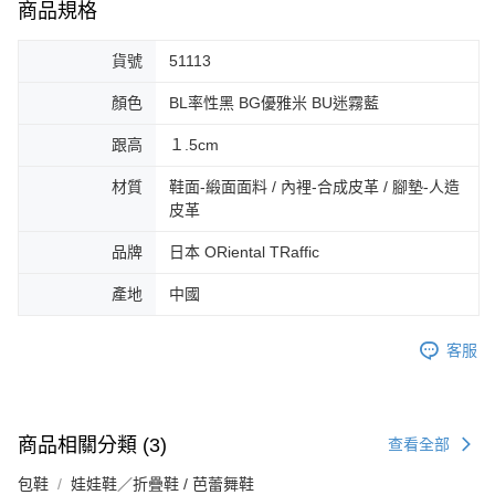
3.完整用戶服務條款，請詳閱以下連結：
https://oppay.tw/userRule
商品規格
宅配-離島
【注意事項】
１．透過由恩沛科技股份有限公司提供之「AFTEE先享後付」服務完成之交
免運費
貨號
51113
易，需依本服務之必要範圍內提供個人資料，並將交易相關給付款項請求債
權轉讓予恩沛科技股份有限公司。
付款後門市自取
顏色
BL率性黑 BG優雅米 BU迷霧藍
２．關於個人資料處理事宜，請瀏覽以下網址：
免運費
https://aftee.tw/terms/#terms3
跟高
１.5cm
３．未成年的使用者請事先徵得法定代理人或監護人之同意方可使用
「AFTEE先享後付」，若未經同意申辦者引起之損失，本公司不負相關責
材質
鞋面-緞面面料 / 內裡-合成皮革 / 腳墊-人造
任。
４．使用「AFTEE先享後付」時，將依據個別帳號之用戶狀況，依本公司即
皮革
時審查核予不同之上限額度；若仍有額度不足之情形，本公司將視審查結果
請求用戶進行身份認證。
品牌
日本 ORiental TRaffic
５．嚴禁一人註冊多個帳號或使用他人資訊註冊。若發現惡意使用之情形，
恩沛科技股份有限公司將有權停止該用戶之使用額度並採取法律行動。
產地
中國
客服
商品相關分類 (3)
查看全部
包鞋
娃娃鞋／折疊鞋 / 芭蕾舞鞋