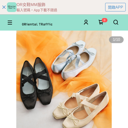
OR女鞋MM服飾
開啟APP
輸入號碼，App下載不錯過
0
1
/
10