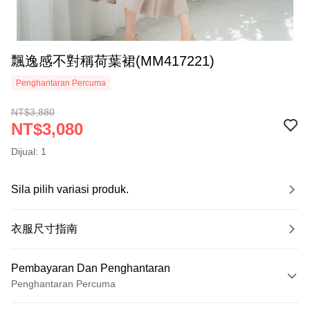
飄逸感不對稱荷葉裙(MM417221)
Penghantaran Percuma
NT$3,880
NT$3,080
Dijual: 1
Sila pilih variasi produk.
衣服尺寸指南
Pembayaran Dan Penghantaran
Penghantaran Percuma
Kaedah Pembayaran