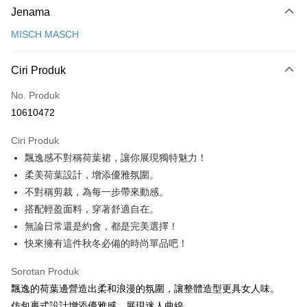
Jenama
Kad Kredit (Bayaran Penuh)
MISCH MASCH
Ansuran Kad Kredit
3 ansuran pada kadar faedah 0,
NT$1,026
setiap ansuran
Ciri Produk
21 Bank
6 ansuran pada kadar faedah 0,
NT$513
setiap
Taiwan Cooperative Bank
Bank Komersial Pertama
No. Produk
Hua Nan Commercial
Chang Hwa Commercial
ansuran
21 Bank
10610472
Bank
Bank
12 ansuran pada kadar faedah 0,
NT$256
setiap ansuran
Taiwan Cooperative Bank
Bank Komersial Pertama
The Shanghai
Bank Komersial Taipei
Hua Nan Commercial Bank
Chang Hwa Commercial Bank
21 Bank
Ciri Produk
24 ansuran pada kadar faedah 0,
NT$128
setiap
Taiwan Cooperative Bank
Bank Komersial Pertama
Commercial & Savings
Fubon
The Shanghai Commercial &
Bank Komersial Taipei Fubon
飄逸感不對稱荷葉裙，讓你展現獨特魅力！
Hua Nan Commercial
Chang Hwa Commercial
ansuran
Bank
20 Bank
Savings Bank
Bank
Bank
Bank Cathay United
Mega International
柔美荷葉設計，增添優雅氛圍。
30 ansuran pada kadar faedah 0,
NT$102
setiap ansuran
Taiwan Cooperative Bank
Bank Komersial Pertama
Bank Cathay United
Mega International Commercial
The Shanghai
Bank Komersial Taipei
Commercial Bank
不對稱剪裁，為每一步帶來動感。
Hua Nan Commercial Bank
Chang Hwa Commercial Bank
Bank
7 Bank
Taiwan Cooperative Bank
Chang Hwa Commercial
Commercial & Savings
Fubon
Taiwan Business Bank
Taichung Commercial
LINE Pay
搭配輕盈面料，穿著舒適自在。
The Shanghai Commercial &
Bank Komersial Taipei Fubon
Taiwan Business Bank
Taichung Commercial Bank
Bank
Bank
Bank
Savings Bank
HSBC Bank (Taiwan) Limited
Hwatai Bank
無論日常還是約會，都是完美選擇！
Apple Pay
Hwatai Bank
Union Bank of Taiwan
Bank Cathay United
Mega International
HSBC Bank (Taiwan)
Hwatai Bank
Mega International Commercial
Taiwan Business Bank
Union Bank of Taiwan
Far Eastern International Bank
快來擁有這件秋冬必備的時尚單品吧！
Yuanta Commercial Bank
Bank SinoPac
Commercial Bank
Limited
Bank
Yuanta Commercial Bank
Bank SinoPac
JKOPAY
Bank Antarabangsa
Taiwan Business Bank
Taichung Commercial
Union Bank of Taiwan
Far Eastern International
Taichung Commercial Bank
HSBC Bank (Taiwan) Limited
Bank Komersial E.SUN
DBS Bank
Sorotan Produk
Taishin
Bank
Bank
Easy Wallet
Hwatai Bank
Union Bank of Taiwan
Bank Antarabangsa Taishin
Bank CTBC
HSBC Bank (Taiwan)
Hwatai Bank
飄逸的荷葉邊營造出柔和浪漫的氛圍，讓整體造型更具女人味。
Yuanta Commercial Bank
Bank SinoPac
Far Eastern International Bank
Yuanta Commercial Bank
Syarikat Kad Kredit Rakuten
Limited
Bank Komersial E.SUN
DBS Bank
Google Pay
仿包裹式設計增添優雅感，展現迷人曲線。