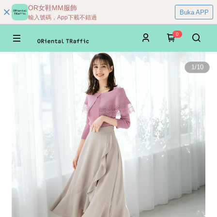
OR女鞋MM服飾
Buka APP
輸入號碼，App下載不錯過
0
1
/
10