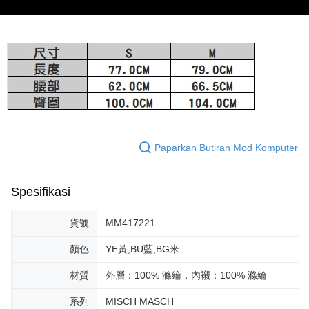
bagaimanapun, bagi mereka yang telah memuat turun Aplikasi AFTEE
peringkat "semakan manual", ini bermakna kriteria pemarkahan sistem
宅配
dan mendaftar sebagai ahli AFTEE boleh menikmati tempoh pembayaran
tidak dipenuhi; butiran penilaian khusus tidak akan didedahkan.
sehingga 45 hari.
Penghantaran percuma
[Arahan Pembayaran]
Tempoh pembayaran dikira dari masa kedai meminta pembayaran anda,
宅配-離島
ditambah dengan bilangan hari yang boleh dilanjutkan oleh AFTEE. Anda
Pembayaran ansuran melalui OP Pay Later akan dibilkan secara
Penghantaran percuma
boleh melanjutkan tempoh pembayaran anda sebelum anda menerima
berasingan dan tidak termasuk dalam bil telekom anda. SMS peringatan
pesanan. Walau bagaimanapun, tiada jaminan bahawa anda boleh
pembayaran akan dihantar selepas kitaran bil bulanan.
付款後門市自取
menerima pesanan anda semasa tempoh pembayaran (cth.: produk
prapesanan atau produk yang mungkin mengambil masa yang lebih
Penghantaran percuma
Selepas mengakses bil melalui pautan dalam SMS, anda boleh
lama untuk dihantar). Oleh itu, anda dikehendaki membuat pembayaran
menyelesaikan pembayaran anda melalui salah satu saluran berikut: kod
kepada AFTEE dalam tempoh sama ada anda menerima pesanan.
bar kedai serbaneka, kedai runcit Taiwan Mobile, pemindahan bank,
Paparkan Butiran Mod Komputer
JKOPay, atau iPASS MONEY.
Kedua, Sekatan Pembayaran
1. Jumlah yang diperakui untuk pengguna kali pertama boleh sehingga
[Nota Penting]
NT$10,000. Amaun diperakui sebenar yang diluluskan akan berdasarkan
Spesifikasi
keputusan pensijilan dan semakan oleh AFTEE.
Perkhidmatan ini disediakan oleh Taiwan Mobile Co., Ltd. (“Syarikat”),
2. Amaun perbelanjaan minimum mestilah lebih besar daripada NT$20.
yang membolehkan pelanggan membeli barangan atau perkhidmatan
貨號
MM417221
3. Pada masa ini hanya tersedia untuk ahli Taiwan.
melalui perkhidmatan ini pada masa transaksi. Hasil daripada pembelian
atau pembayaran ansuran akan dipindahkan oleh peniaga kepada
顏色
YE黃,BU藍,BG米
Ketiga, Syarat Perkhidmatan
Syarikat, dan pelanggan hendaklah membuat pembayaran mengikut
Perkhidmatan AFTEE Beli Sekarang Bayar Kemudian disediakan oleh NP
perjanjian menggunakan sistem bil Syarikat.
材質
外層：100% 滌綸，內襯：100% 滌綸
Taiwan, Inc. dan AFTEE akan membuat bil kepada pengguna. AFTEE
akan menggunakan data peribadi yang dikumpul (termasuk nama
Untuk memenuhi hubungan kontrak yang terjalin melalui persetujuan
pembeli, no. telefon, nama penerima, no. telefon, alamat penerima) untuk
系列
MISCH MASCH
penggunaan OP Pay Later, peniaga akan memberikan maklumat peribadi