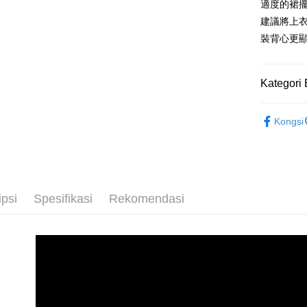
Bank
Raku
適度的裙
Deskripsi
Bank
建議將上
[Terma Pe
Tais
裝背心更
AFTEE
Syari
Perkhidmat
Deskripsi
Raku
pengguna 
Pertama, 
Pemindah
Kemudian
Kategori 
Jika anda 
1. Dengan
akan menga
pengesaha
MISCH 
Later sele
2. Anda b
Pilihan 
Kongsi
mudah alih
3. Tiada b
akhir pemb
dihantar k
付款後全
pembayara
4. Setela
Penghanta
manakala a
Had kredit
AFTEE.
付款後萊
yang diken
5. Tiada b
ipsi
Spesifikasi
Rekomendasi
pada hala
pembayara
Penghanta
dalam tal
Jika trans
aplikasi A
付款後7-1
dibuat, at
akan dibat
Penghanta
Sila ambil
peringkat 
bagaimanap
tidak dipe
宅配
dan mendaf
pembayara
Penghanta
[Arahan P