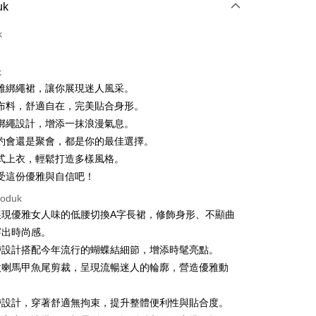
uk
ran pada kadar faedah 0,
NT$926
setiap ansuran
21 Bank
k
ran pada kadar faedah 0,
NT$463
setiap
an Cooperative Bank
Bank Komersial Pertama
Nan Commercial
Chang Hwa Commercial
n
21 Bank
k
Bank
k
uran pada kadar faedah 0,
NT$231
setiap ansuran
Cooperative Bank
Bank Komersial Pertama
Shanghai
Bank Komersial Taipei
雅綁繩裙，讓你展現迷人風采。
n Commercial Bank
Chang Hwa Commercial Bank
21 Bank
uran pada kadar faedah 0,
NT$115
setiap
an Cooperative Bank
Bank Komersial Pertama
ercial & Savings
Fubon
布料，舒適自在，完美貼合身形。
anghai Commercial &
Bank Komersial Taipei Fubon
Nan Commercial
Chang Hwa Commercial
n
k
20 Bank
s Bank
綁繩設計，增添一抹浪漫氣息。
k
Bank
 Cathay United
Mega International
uran pada kadar faedah 0,
NT$92
setiap ansuran
Cooperative Bank
Bank Komersial Pertama
thay United
Mega International Commercial
約會還是聚會，都是你的最佳選擇。
Shanghai
Bank Komersial Taipei
Commercial Bank
n Commercial Bank
Chang Hwa Commercial Bank
Bank
7 Bank
an Cooperative Bank
Chang Hwa Commercial
ercial & Savings
Fubon
an Business Bank
Taichung Commercial
式上衣，輕鬆打造多樣風格。
anghai Commercial &
Bank Komersial Taipei Fubon
Business Bank
Taichung Commercial Bank
Bank
k
Bank
受這份優雅與自信吧！
s Bank
nk (Taiwan) Limited
Hwatai Bank
ai Bank
Union Bank of Taiwan
 Cathay United
Mega International
 Bank (Taiwan)
Hwatai Bank
ternational Commercial
Taiwan Business Bank
ank of Taiwan
Far Eastern International Bank
roduk
ta Commercial Bank
Bank SinoPac
Commercial Bank
ted
 Commercial Bank
Bank SinoPac
展現優雅女人味的低腰切換A字長裙，修飾身形、不顯曲
 Antarabangsa
an Business Bank
Taichung Commercial
n Bank of Taiwan
Far Eastern International
ng Commercial Bank
HSBC Bank (Taiwan) Limited
omersial E.SUN
DBS Bank
hin
Bank
Bank
穿出時尚感。
t
 Bank
Union Bank of Taiwan
tarabangsa Taishin
Bank CTBC
 Bank (Taiwan)
Hwatai Bank
ta Commercial Bank
Bank SinoPac
帶設計搭配今年流行的蝴蝶結細節，增添時髦亮點。
tern International Bank
Yuanta Commercial Bank
t Kad Kredit Rakuten
ted
 Komersial E.SUN
DBS Bank
y
微喇馬甲魚尾剪裁，呈現流暢迷人的輪廓，營造優雅動
inoPac
Bank Komersial E.SUN
n Bank of Taiwan
Far Eastern International
 Antarabangsa
Bank CTBC
nk
Bank Antarabangsa Taishin
Bank
hin
TBC
Syarikat Kad Kredit Rakuten
帶設計，穿著舒適無拘束，提升整體便利性與貼合度。
ta Commercial Bank
Bank SinoPac
kat Kad Kredit
Taiwan
ter