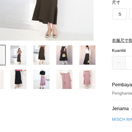
尺寸
S
衣服尺寸
Kuantiti
Pembaya
Penghant
Kaedah 
Jenama
Kad Kredi
MISCH M
Ansuran K