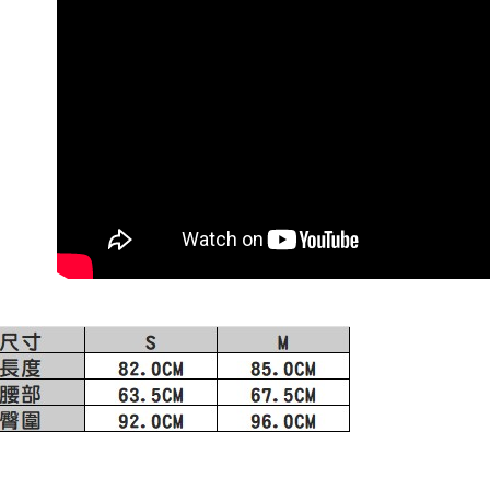
Tempoh pe
宅配-離島
Pembayaran
ditambah d
berasingan
Penghanta
Anda bole
pembayaran
menerima 
付款後門
boleh men
Selepas me
produk pr
Penghanta
menyelesai
lebih lama
kod bar ke
pembayara
JKOPay, a
pesanan.
[Nota Pent
Kedua, Se
1. Jumlah 
Perkhidmata
NT$10,000.
yang memb
berdasarka
melalui pe
2. Amaun p
pembelian
3. Pada ma
kepada Sy
mengikut p
Ketiga, Sy
Perkhidma
Untuk meme
NP Taiwan
penggunaa
akan meng
peribadi a
pembeli, n
Syarikat 
untuk peng
yang diper
Pengumpul
pengesaha
(https://aft