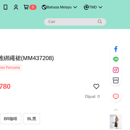
0
Bahasa Melayu
TWD
綁繩裙(MM437208)
ran Percuma
780
Dijual: 0
BR咖啡
BL黑