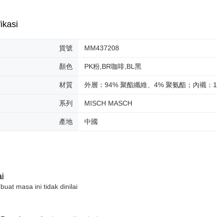
Untuk term
Jumlah yan
https://op
ikasi
kelulusan 
style">http
pembayara
20% setah
貨號
MM437208
【Panduan
mendapatk
1. Perkhid
untuk men
顏色
PK粉,BR咖啡,BL黑
mudah ali
(Hanya unt
Sila hubun
dan kad pr
材質
外層：94% 聚酯纖維、4% 聚氨酯；內襯：1
mempunyai
2. Piliha
penggunaan
pesanan di
系列
MISCH MASCH
peribadi y
transaksi 
digunakan 
ansuran ya
產地
中國
mengesahk
3. Jumlah 
adalah ber
4. Dalam m
untuk meng
akan dibat
i
semakan kh
 buat masa ini tidak dinilai
penilaian 
penilaian 
【Peneran