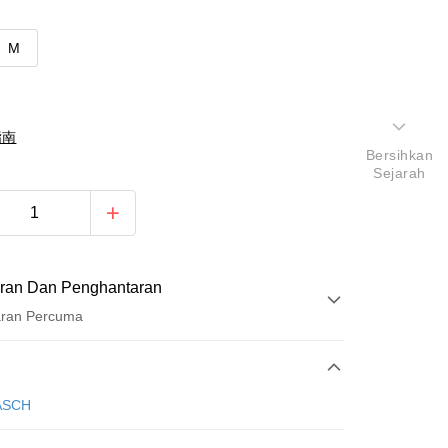
M
指南
Bersihkan
Sejarah
ran Dan Penghantaran
aran Percuma
Pembayaran
t (Bayaran Penuh)
ASCH
ad Kredit