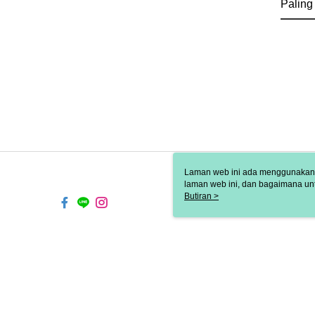
Paling
Laman web ini ada menggunakan k
laman web ini, dan bagaimana un
komputer anda, sila rujuk penera
Butiran >
ingin mengetahui secara terperin
komputer anda. Jika anda tidak m
TW-MWG1-61-162 Web2.0 D
© 2026 by 歐兒秀思國際有限公司