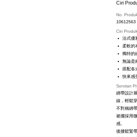
Ciri Prod
3 ansu
No. Produ
6 ansu
Taiw
10612563
Hua 
ansura
Ban
Ciri Produ
12 ans
Taiwan 
The 
法式優
Hua Na
24 ans
Taiw
Comm
柔軟的
The Sh
Hua 
ansura
Ban
Saving
獨特的
Ban
Bank
30 ans
Taiwan 
Bank Ca
無論是
The 
Hua Na
Taiw
Comm
Taiw
LINE Pay
搭配各
The Sh
Taiwan 
Ban
快來感
Saving
HSBC Ba
Apple Pay
Hwat
Bank
HSBC
Mega In
Union B
Sorotan P
Yuan
Limi
Bank
Yuanta
JKOPAY
綁帶設計
Bank
Taiw
Unio
Taichu
Bank K
Tais
線，輕鬆
Easy Walle
Hwatai
Bank An
HSBC
Yuan
不對稱綁
Far Eas
Syarika
Limi
Bank
Google Pa
裙擺採用
Bank S
Taiwan
Unio
Bank
DBS Ba
感。
Plus PAY
Tais
Bank C
後腰鬆緊
Yuan
Syari
OP Pay La