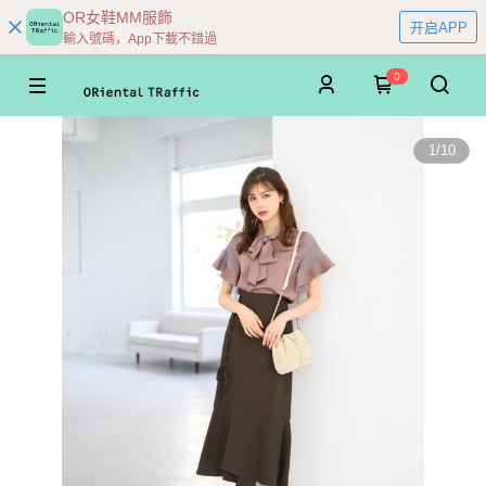
OR女鞋MM服飾
开启APP
輸入號碼，App下載不錯過
0
1
/
10