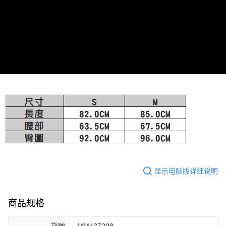
免运费
料（包含姓名、电话或地址）提供予台湾大哥大进项收集、处理及利用，由
二、付款限制
台湾大哥大与本人进行分期账单所需资料之确认、核对及更正。
1. 初次使用 AFTEE 時，將依認證結果及本公司審查結果，核予每個人不同
宅配-離島
3. 完整用户服务条款，请详阅以下链接：
https://oppay.tw/userRule
之上限額度
2. 結帳金額須大於NT$30
免运费
3. 目前僅支援台灣會員
付款後門市自取
三、聲明條款
免运费
「AFTEE先享後付」(下稱本服務)乃由恩沛科技股份有限公司(下稱 AFTEE )
所提供，並由 AFTEE 向您收取款項。因使用本服務所須提供之個人資料(包
含但不限於訂購人姓名、電話，收件人姓名、電話、收件地址)，將交付予
AFTEE 於本服務必要服務範圍內運用。關於 AFTEE 對於個人資料之蒐集、
處理、利用，詳參 AFTEE 官網之『個人資料蒐集、處理及利用告知聲明』
（
https://aftee.tw/privacypolicy/
）。
若款項超過繳費期限，將根據當次的金額加收年利率 16% 的逾期滯納金。
未成年的使用者，請事先徵得法定代理人或監護人之同意方可使用
AFTEE。
若您對於個人資料之處理、利用有任何疑問，或欲行使相關法律權利，請聯
显示电脑版详细说明
繫恩沛科技股份有限公司。若您不同意我們將上開所示之個人資料，連同必
要之購買訂單資訊提供予 AFTEE ，或讓 AFTEE 蒐集處理利用您的個人資
料，請勿選用本服務。
商品规格