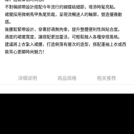
不對稱綁帶設計搭配今年流行的蝴蝶結細節，增添時髦亮點。
大哥付你分期
裙擺採用微喇馬甲魚尾剪裁，呈現流暢迷人的輪廓，營造優雅動
相关说明
感。
【大哥付你分期使用说明】
AFTEE先享后付
1. 本服务由台湾大哥大提供，电信用户可立即使用无须另外申请。（限个人
後腰鬆緊帶設計，穿著舒適無拘束，提升整體便利性與貼合度。
月租型门号，不开放公司户及预付卡使用）
相关说明
適度的裙擺寬度，讓搭配更加靈活，可輕鬆融入各種穿搭風格。
2. 付款方式选择 “大哥付你分期”，订单成立后会自动跳转到大哥付的交易流
一、關於 AFTEE先享後付
程，验证手机门号后，选择欲分期的期数、缴款截止日，确认付款后即完成
建議將上衣紮入裙腰，打造俐落有層次的造型，搭配蓬袖上衣或西
ATM付款
1. 於付款方式選擇AFTEE先享後付，將跳出AFTEE先享後付手機驗證視
交易。
窗。
裝背心更顯時尚魅力！
3. 实际核准额度、可分期数及费用金额请依后续交易确认页面所载为准。
2. 進行簡訊驗證之後，即可完成結帳手續。
运送方式
4. 订单成立30分钟内，如未前往确认交易或遇审核未通过，订单将自动取
3. 訂單確認後不需事先繳費，商品會配送至您的指定地址。
消。如遇 “转专审核”未通过状况，表示未达系统评分，恕无法说明评估内
4. 下訂完成後，您的手機會收到一封繳費通知簡訊，APP會員則會收到
付款後全家取貨
容。
AFTEE APP推播通知。
【缴款方式说明】
免运费
详细说明
商品规格
相关推荐
5. 收到商品當下無需繳費，確認無誤後，請再利用繳費通知簡訊或AFTEE
1. 分期款项不并入电信账单，“大哥付你分期”于每月结算日后寄送缴费提醒
APP於四大便利商店‧ATM/網銀等方式進行付款。
短信。
付款後萊爾富取貨
2. 通过短信链接打开账单后，可选择 “超商条码／台湾大直营门市／银行转
請留意繳費期限為 14 天。唯有下載 AFTEE App 成為 AFTEE 會員者方能享
免运费
账／街口支付／iPASS MONEY”等通路缴费。
有最長 45 天內付款之服務。
付款後7-11取貨
【注意事项】
繳費期限，為商家向您請款的時間，再加上使用AFTEE可延長的天數所計算
1. 本服务系由 “台湾大哥大股份有限公司”所提供，让用户于交易时，得通过
免运费
出。使用AFTEE下訂可以延長您收到商品前的繳費天數，但無法保證一定能
本服务购买商品或服务，并由商店将买卖／分期付款买卖价金债权让与本公
夠在期限內收到商品(例如:預購商品或預計到貨時間較長者)。因此無論收到
司后，依约使用本公司账单缴交账款。
宅配
商品與否，仍需要請您在AFTEE規定的時間內完成繳費。
2. 基于同意付款使用 “大哥付你分期”之契约关系目的，商店将以您的个人资