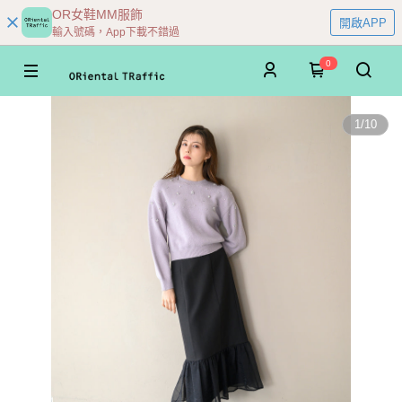
OR女鞋MM服飾
開啟APP
輸入號碼，App下載不錯過
0
1
/
10