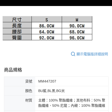
免運費
由本公司與您本人進行分期帳單所需資料之確認、核對及更正。
客戶支援中心」
https://netprotections.freshdesk.com/support/home
3.完整用戶服務條款，請詳閱以下連結：
https://oppay.tw/userRule
宅配-離島
【注意事項】
１．透過由恩沛科技股份有限公司提供之「AFTEE先享後付」服務完成之交
免運費
易，需依本服務之必要範圍內提供個人資料，並將交易相關給付款項請求債
權轉讓予恩沛科技股份有限公司。
付款後門市自取
２．關於個人資料處理事宜，請瀏覽以下網址：
免運費
https://aftee.tw/terms/#terms3
３．未成年的使用者請事先徵得法定代理人或監護人之同意方可使用
「AFTEE先享後付」，若未經同意申辦者引起之損失，本公司不負相關責
任。
４．使用「AFTEE先享後付」時，將依據個別帳號之用戶狀況，依本公司即
顯示電腦版詳細說明
時審查核予不同之上限額度；若仍有額度不足之情形，本公司將視審查結果
請求用戶進行身份認證。
５．嚴禁一人註冊多個帳號或使用他人資訊註冊。若發現惡意使用之情形，
商品規格
恩沛科技股份有限公司將有權停止該用戶之使用額度並採取法律行動。
貨號
MM447207
顏色
BU藍,BL黑,BG米
材質
主體：100% 聚酯纖維；其他布料：50% 聚
酯纖維、50% 尼龍；內襯：100% 聚酯纖維