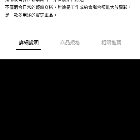
不僅適合日常的輕鬆穿搭，無論是工作或約會場合都能大放異彩，
大哥付你分期
是一款多用途的實穿單品。
相關說明
【大哥付你分期使用說明】
AFTEE先享後付
1.本服務由台灣大哥大提供，台灣大哥大用戶可立即使用無須另外申請。
2.付款方式選擇「大哥付你分期」，訂單成立後會自動跳轉到大哥付的交易
相關說明
流程，驗證手機門號後，選擇欲分期的期數、繳款截止日，確認付款後即完
【關於「AFTEE先享後付」】
詳細說明
商品規格
相關推薦
成交易。
ATM付款
AFTEE先享後付是「在收到商品之後才付款」的支付方式。 讓您購物簡單
3.實際核准額度、可分期數及費用金額請依後續交易確認頁面所載為準。
便利好安心！
4.訂單成立30分鐘內，如未前往確認交易或遇審核未通過，訂單將自動取
１．簡單：不需註冊會員、不需綁卡、不需儲值。
運送方式
消。如遇「轉專審核」未通過狀況，表示未達大哥付你分期系統評分，恕無
２．便利：只要手機號碼，簡訊認證，即可結帳。
法說明評估內容。
３．安心：先確認商品／服務後，再付款。
付款後全家取貨
【繳款方式說明】
1.分期款項不併入電信帳單，「大哥付你分期」於每月結算日後寄送繳費提
免運費
【「AFTEE先享後付」結帳流程】
醒簡訊。
１．於結帳方式選擇「AFTEE先享後付」後，將跳轉至「AFTEE先享後付」
2.透過簡訊連結打開帳單後，可選擇「超商條碼／台灣大直營門市／銀行轉
付款後萊爾富取貨
結帳頁面，進行簡訊認證並確認金額後，即可完成結帳。
帳／街口支付／iPASS MONEY」等通路繳費。
２．訂單成立數日內，您將收到繳費通知簡訊。
免運費
３．收到繳費通知簡訊後14天內，點擊此簡訊中的連結，可透過四大超商／
【注意事項】
ATM／網路銀行／等多元方式進行付款，方視為交易完成。
付款後7-11取貨
1.本服務係由「台灣大哥大股份有限公司」（以下簡稱本公司）所提供，讓
※ 請注意：結帳手續完成當下不需立刻繳費，但若您需要取消訂單，請聯絡
用戶於交易時，得透過本服務購買商品或服務，並由商店將買賣／分期付款
免運費
購買商品的店家。未經商家同意取消之訂單仍視為有效，需透過AFTEE先享
買賣價金債權讓與本公司後，依約使用本公司帳單繳交帳款。
後付繳納相關費用。
2.基於同意付款使用「大哥付你分期」之契約關係目的，商店將以您的個人
宅配
※ 交易是否成功請以「AFTEE先享後付 」之結帳頁面顯示為準，若有關於
資料（包含姓名、電話或地址）提供予台灣大哥大進項蒐集、處理及利用，
是否繳費成功／繳費後需取消欲退款等相關疑問，請聯繫「AFTEE先享後付