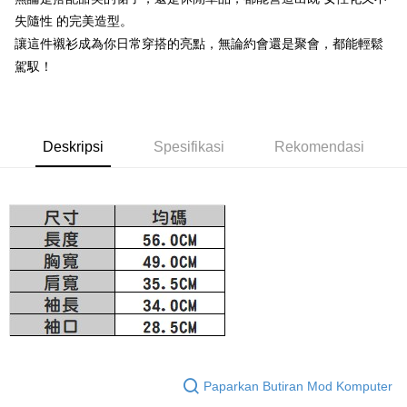
Bank SinoPac
Bank Komersial E.SUN
Taiwan
Union Bank of Taiwan
Far Eastern International
Bank Antarabangsa
Bank CTBC
失隨性 的完美造型。
DBS Bank
Bank Antarabangsa Taishin
Plus PAY
Bank
Taishin
Bank CTBC
Syarikat Kad Kredit Rakuten
讓這件襯衫成為你日常穿搭的亮點，無論約會還是聚會，都能輕鬆
Yuanta Commercial Bank
Bank SinoPac
Syarikat Kad Kredit
Taiwan
OP Pay Later
駕馭！
Bank Komersial E.SUN
DBS Bank
Rakuten Taiwan
Deskripsi
Bank Antarabangsa
Bank CTBC
Taishin
[Terma Penggunaan untuk OP Pay Later]
AFTEE
Syarikat Kad Kredit
Perkhidmatan ini disediakan oleh Taiwan Mobile dan tersedia untuk
Deskripsi
Deskripsi
Rakuten Taiwan
Spesifikasi
Rekomendasi
pengguna Taiwan Mobile tanpa memerlukan permohonan tambahan.
Pertama, Mengenai Perkhidmatan AFTEE Beli Sekarang Bayar Kemudian
Pemindahan ATM
1. Dengan memilih AFTEE sebagai kaedah pembayaran, mesej
Jika anda memilih OP Pay Later sebagai kaedah pembayaran, sistem
pengesahan AFTEE akan muncul.
akan mengarahkan anda secara automatik ke proses transaksi OP Pay
2. Anda boleh meneruskan pembayaran selepas pengesahan SMS.
Pilihan Penghantaran
Later selepas pesanan dibuat. Anda perlu mengesahkan nombor telefon
3. Tiada bayaran diperlukan apabila pesanan disahkan. Produk akan
mudah alih anda, memilih bilangan ansuran, dan menetapkan tarikh
dihantar ke alamat yang ditetapkan.
付款後全家取貨
akhir pembayaran. Transaksi akan dianggap selesai setelah pembayaran
4. Setelah pesanan disahkan, anda akan menerima SMS pembayaran
disahkan.
Penghantaran percuma
manakala ahli aplikasi akan menerima pemberitahuan tolak aplikasi
AFTEE.
Had kredit yang diluluskan, tempoh ansuran yang tersedia, dan yuran
付款後萊爾富取貨
5. Tiada bayaran diperlukan apabila anda menerima produk. Sila buat
yang dikenakan adalah tertakluk kepada maklumat yang dinyatakan
pembayaran di empat kedai serbaneka utama, ATM atau perbankan
Penghantaran percuma
pada halaman pengesahan transaksi seterusnya.
dalam talian dengan SMS pembayaran atau pemberitahuan tolak aplikasi
AFTEE.
付款後7-11取貨
Jika transaksi tidak disahkan dalam masa 30 minit selepas pesanan
Paparkan Butiran Mod Komputer
dibuat, atau jika permohonan gagal dalam proses semakan, pesanan
Penghantaran percuma
Sila ambil perhatian bahawa tempoh pembayaran adalah 14 hari. Walau
akan dibatalkan secara automatik. Jika permohonan gagal pada