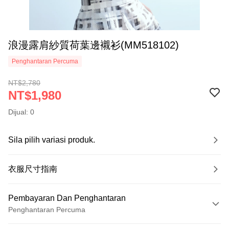
浪漫露肩紗質荷葉邊襯衫(MM518102)
Penghantaran Percuma
NT$2,780
NT$1,980
Dijual: 0
Sila pilih variasi produk.
衣服尺寸指南
Pembayaran Dan Penghantaran
Penghantaran Percuma
Kaedah Pembayaran