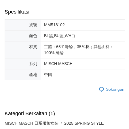
bagaimanapun, bagi mereka yang telah memuat turun Aplikasi AFTEE
peringkat "semakan manual", ini bermakna kriteria pemarkahan sistem
宅配
dan mendaftar sebagai ahli AFTEE boleh menikmati tempoh pembayaran
tidak dipenuhi; butiran penilaian khusus tidak akan didedahkan.
Spesifikasi
sehingga 45 hari.
Penghantaran percuma
[Arahan Pembayaran]
Tempoh pembayaran dikira dari masa kedai meminta pembayaran anda,
宅配-離島
貨號
MM518102
ditambah dengan bilangan hari yang boleh dilanjutkan oleh AFTEE. Anda
Pembayaran ansuran melalui OP Pay Later akan dibilkan secara
Penghantaran percuma
boleh melanjutkan tempoh pembayaran anda sebelum anda menerima
berasingan dan tidak termasuk dalam bil telekom anda. SMS peringatan
顏色
BL黑,BU藍,WH白
pesanan. Walau bagaimanapun, tiada jaminan bahawa anda boleh
pembayaran akan dihantar selepas kitaran bil bulanan.
付款後門市自取
menerima pesanan anda semasa tempoh pembayaran (cth.: produk
材質
主體：65％滌綸，35％棉；其他面料：
prapesanan atau produk yang mungkin mengambil masa yang lebih
Penghantaran percuma
Selepas mengakses bil melalui pautan dalam SMS, anda boleh
100% 滌綸
lama untuk dihantar). Oleh itu, anda dikehendaki membuat pembayaran
menyelesaikan pembayaran anda melalui salah satu saluran berikut: kod
kepada AFTEE dalam tempoh sama ada anda menerima pesanan.
bar kedai serbaneka, kedai runcit Taiwan Mobile, pemindahan bank,
系列
MISCH MASCH
JKOPay, atau iPASS MONEY.
Kedua, Sekatan Pembayaran
1. Jumlah yang diperakui untuk pengguna kali pertama boleh sehingga
產地
中國
[Nota Penting]
NT$10,000. Amaun diperakui sebenar yang diluluskan akan berdasarkan
keputusan pensijilan dan semakan oleh AFTEE.
Perkhidmatan ini disediakan oleh Taiwan Mobile Co., Ltd. (“Syarikat”),
Sokongan
2. Amaun perbelanjaan minimum mestilah lebih besar daripada NT$20.
yang membolehkan pelanggan membeli barangan atau perkhidmatan
3. Pada masa ini hanya tersedia untuk ahli Taiwan.
melalui perkhidmatan ini pada masa transaksi. Hasil daripada pembelian
atau pembayaran ansuran akan dipindahkan oleh peniaga kepada
Ketiga, Syarat Perkhidmatan
Syarikat, dan pelanggan hendaklah membuat pembayaran mengikut
Perkhidmatan AFTEE Beli Sekarang Bayar Kemudian disediakan oleh NP
Kategori Berkaitan (1)
perjanjian menggunakan sistem bil Syarikat.
Taiwan, Inc. dan AFTEE akan membuat bil kepada pengguna. AFTEE
akan menggunakan data peribadi yang dikumpul (termasuk nama
MISCH MASCH 日系服飾女裝
Untuk memenuhi hubungan kontrak yang terjalin melalui persetujuan
2025 SPRING STYLE
pembeli, no. telefon, nama penerima, no. telefon, alamat penerima) untuk
penggunaan OP Pay Later, peniaga akan memberikan maklumat peribadi