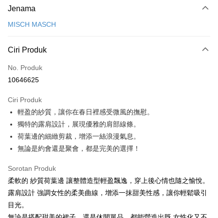
Jenama
Kad Kredit (Bayaran Penuh)
MISCH MASCH
Ansuran Kad Kredit
3 ansuran pada kadar faedah 0,
NT$660
setiap ansuran
Ciri Produk
21 Bank
6 ansuran pada kadar faedah 0,
NT$330
setiap
Taiwan Cooperative Bank
Bank Komersial Pertama
No. Produk
Hua Nan Commercial
Chang Hwa Commercial
ansuran
21 Bank
10646625
Bank
Bank
12 ansuran pada kadar faedah 0,
NT$165
setiap ansuran
Taiwan Cooperative Bank
Bank Komersial Pertama
The Shanghai
Bank Komersial Taipei
Hua Nan Commercial Bank
Chang Hwa Commercial Bank
21 Bank
Ciri Produk
24 ansuran pada kadar faedah 0,
NT$82
setiap
Taiwan Cooperative Bank
Bank Komersial Pertama
Commercial & Savings
Fubon
The Shanghai Commercial &
Bank Komersial Taipei Fubon
輕盈的紗質，讓你在春日裡感受微風的撫慰。
Hua Nan Commercial
Chang Hwa Commercial
ansuran
Bank
20 Bank
Savings Bank
Bank
Bank
Bank Cathay United
Mega International
獨特的露肩設計，展現優雅的肩部線條。
30 ansuran pada kadar faedah 0,
NT$66
setiap ansuran
Taiwan Cooperative Bank
Bank Komersial Pertama
Bank Cathay United
Mega International Commercial
The Shanghai
Bank Komersial Taipei
Commercial Bank
荷葉邊的細緻剪裁，增添一絲浪漫氣息。
Hua Nan Commercial Bank
Chang Hwa Commercial Bank
Bank
7 Bank
Taiwan Cooperative Bank
Chang Hwa Commercial
Commercial & Savings
Fubon
Taiwan Business Bank
Taichung Commercial
LINE Pay
無論是約會還是聚會，都是完美的選擇！
The Shanghai Commercial &
Bank Komersial Taipei Fubon
Taiwan Business Bank
Taichung Commercial Bank
Bank
Bank
Bank
Savings Bank
HSBC Bank (Taiwan) Limited
Hwatai Bank
Apple Pay
Hwatai Bank
Union Bank of Taiwan
Bank Cathay United
Mega International
HSBC Bank (Taiwan)
Hwatai Bank
Sorotan Produk
Mega International Commercial
Taiwan Business Bank
Union Bank of Taiwan
Far Eastern International Bank
Yuanta Commercial Bank
Bank SinoPac
Commercial Bank
Limited
Bank
Yuanta Commercial Bank
Bank SinoPac
柔軟的 紗質荷葉邊 讓整體造型輕盈飄逸，穿上後心情也隨之愉悅。
JKOPAY
Bank Antarabangsa
Taiwan Business Bank
Taichung Commercial
Union Bank of Taiwan
Far Eastern International
Taichung Commercial Bank
HSBC Bank (Taiwan) Limited
Bank Komersial E.SUN
DBS Bank
露肩設計 強調女性的柔美曲線，增添一抹甜美性感，讓你輕鬆吸引
Taishin
Bank
Bank
Easy Wallet
Hwatai Bank
Union Bank of Taiwan
Bank Antarabangsa Taishin
Bank CTBC
HSBC Bank (Taiwan)
Hwatai Bank
目光。
Yuanta Commercial Bank
Bank SinoPac
Far Eastern International Bank
Yuanta Commercial Bank
Syarikat Kad Kredit Rakuten
Limited
Bank Komersial E.SUN
DBS Bank
Google Pay
無論是搭配甜美的裙子，還是休閒單品，都能營造出既 女性化又不