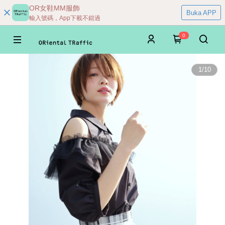
OR女鞋MM服飾
Buka APP
輸入號碼，App下載不錯過
0
1
/
10