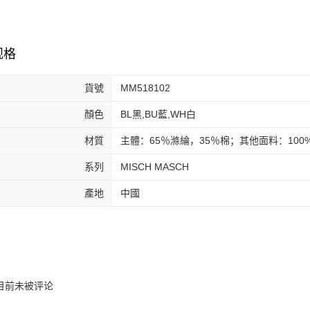
3. 目前
免运费
三、聲明
付款後門
「AFTE
免运费
)所提供，
规格
(包含但不
予 AFT
貨號
MM518102
集、處理、
明』（
http
顏色
BL黑,BU藍,WH白
若款項超過
未成年的
材質
主體：65％滌綸，35％棉；其他面料：100
AFTEE。
系列
MISCH MASCH
若您對於
聯繫恩沛
產地
中國
同必要之購
人資料，
目前未被评论