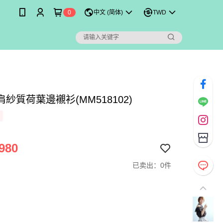
0
中文 (简体)
TWD
紗質荷葉邊襯衫(MM518102)
980
已卖出：0件