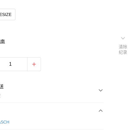
ESIZE
指南
清除
纪录
送
费
次付款
ASCH
期付款