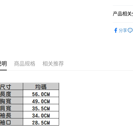
AFTEE先
1. 本服
人月租型
相关说明
产品相关分
2. 付款
一、關於 A
ATM付款
流程，验
1. 於付
MISCH 
完成交易
窗。
分享
3. 实际
2. 進行
4. 订单
3. 訂單
运送方式
消。如遇 
4. 下訂
容。
AFTEE 
付款後全
【缴款方
5. 收到
1. 分期
免运费
APP於四
说明
商品规格
相关推荐
短信。
2. 通过
付款後萊
請留意繳費期
账／街口支付
享有最長 
免运费
【注意事
繳費期限，
付款後7-1
1. 本服
算出。使用
过本服务
定能夠在期
免运费
本公司后
收到商品與
2. 基于
宅配
资料（包
二、付款
免运费
用，由台
1. 初次
3. 完整
之上限額
宅配-離島
2. 結帳金