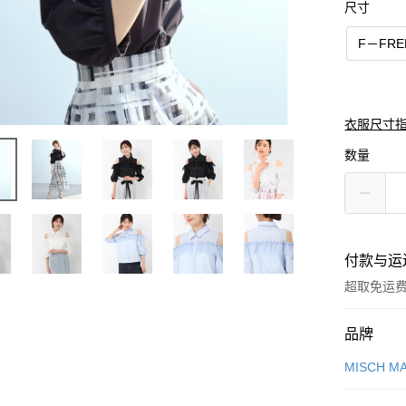
尺寸
F－FRE
衣服尺寸
数量
付款与运
超取免运
付款方式
品牌
信用卡一
MISCH M
信用卡分