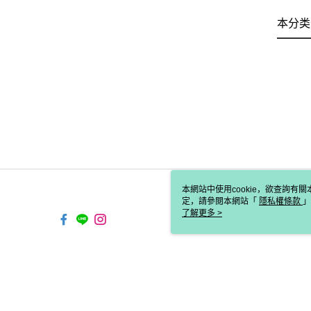
本分类
本網站中使用cookie，欲查詢有關
定，請參閱本網站「
隱私權條款
」
cookie。
了解更多 >