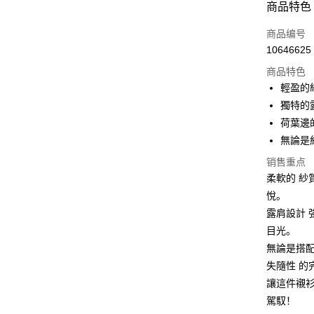
商品特色
3期 0
商品编号
6期 0
合作金
10646625
华南商
12期 
合作金
上海商
商品特色
华南商
24期 
合作金
国泰世
輕盈的
上海商
华南商
30期 
台湾中
合作金
獨特的
国泰世
上海商
汇丰（
华南商
台湾中
合作金
荷葉邊
LINE Pay
国泰世
联邦商
上海商
汇丰（
华泰商
無論是
台湾中
元大商
兆丰国
联邦商
Apple Pay
元大商
汇丰（
玉山商
台中商
销售重点
元大商
台新国
联邦商
台新国
华泰商
街口支付
柔軟的 紗
玉山商
元大商
台湾乐
远东国
台新国
悅。
玉山商
悠遊付
永丰商
台湾乐
露肩設計
台新国
星展（
台湾乐
Google Pa
目光。
中国信
無論是搭
Plus PAY
失隨性 的
大哥付你
讓這件襯
相关说明
駕馭！
【大哥付