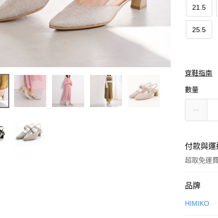
21.5
25.5
穿鞋指南
數量
付款與運
超取免運
付款方式
品牌
信用卡一
HIMIKO