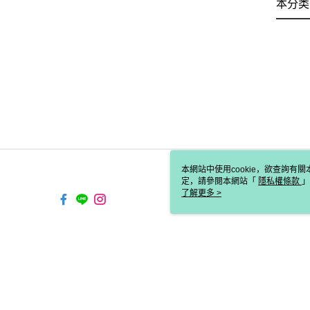
本分类
本網站中使用cookie，欲查詢有關
定，請參閱本網站「
隱私權條款
」
cookie。
了解更多 >
TW-MWG1-61-99 Web2.0 De
© 2026 by 歐兒秀思國際有限公司