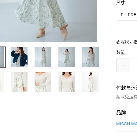
尺寸
F－FRE
衣服尺寸
数量
付款与运
超取免运
付款方式
品牌
信用卡一
MISCH M
信用卡分