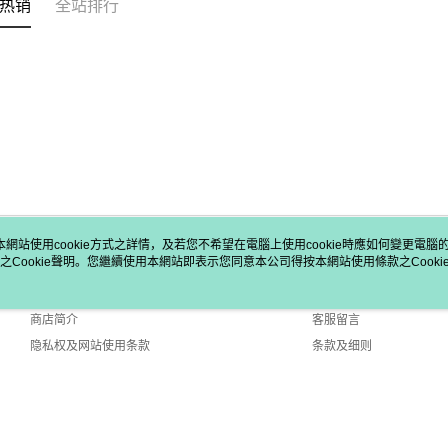
热销
全站排行
本網站使用cookie方式之詳情，及若您不希望在電腦上使用cookie時應如何變更電腦的c
之Cookie聲明。您繼續使用本網站即表示您同意本公司得按本網站使用條款之Cooki
关于我们
客服资讯
品牌故事
购物说明
商店简介
客服留言
隐私权及网站使用条款
条款及细则
联络我们
fault (TW)