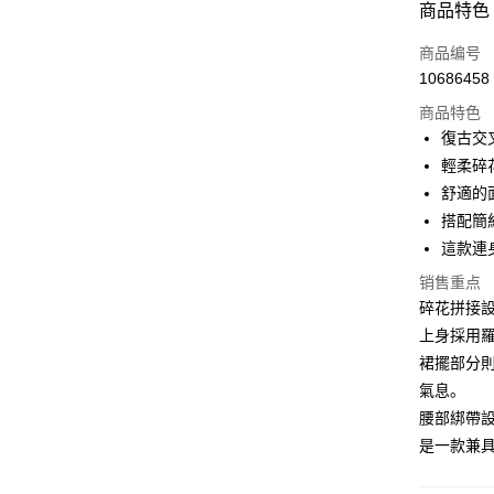
商品特色
3期 0
商品编号
6期 0
合作金
10686458
华南商
12期 
合作金
上海商
商品特色
华南商
24期 
合作金
国泰世
復古交
上海商
华南商
30期 
台湾中
合作金
輕柔碎
国泰世
上海商
汇丰（
华南商
台湾中
合作金
舒適的
LINE Pay
国泰世
联邦商
上海商
汇丰（
华泰商
搭配簡
台湾中
元大商
兆丰国
联邦商
Apple Pay
元大商
汇丰（
這款連
玉山商
台中商
元大商
台新国
联邦商
台新国
华泰商
街口支付
玉山商
销售重点
元大商
台湾乐
远东国
台新国
碎花拼接
玉山商
悠遊付
永丰商
台湾乐
上身採用
台新国
星展（
台湾乐
Google Pa
裙擺部分
中国信
氣息。
Plus PAY
腰部綁帶
大哥付你
是一款兼
相关说明
【大哥付