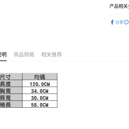
AFTEE先
1. 本服
产品相关分
人月租型
相关说明
2. 付款
一、關於 A
MISCH 
ATM付款
流程，验
1. 於付
分享
完成交易
窗。
3. 实际
2. 進行
4. 订单
3. 訂單
运送方式
消。如遇 
4. 下訂
容。
AFTEE 
付款後全
【缴款方
5. 收到
说明
商品规格
相关推荐
1. 分期
免运费
APP於四
短信。
2. 通过
付款後萊
請留意繳費期
账／街口支付
享有最長 
免运费
【注意事
繳費期限，
付款後7-1
1. 本服
算出。使用
过本服务
定能夠在期
免运费
本公司后
收到商品與
2. 基于
宅配
资料（包
二、付款
免运费
用，由台
1. 初次
3. 完整
之上限額
宅配-離島
2. 結帳金