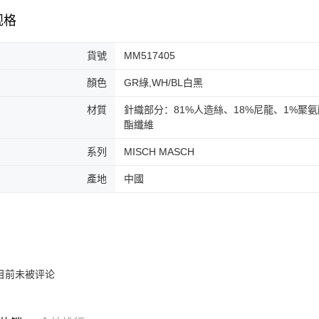
3. 目前
免运费
规格
三、聲明
付款後門
「AFTE
免运费
)所提供，
貨號
MM517405
(包含但不
予 AFT
顏色
GR綠,WH/BL白黑
集、處理、
明』（
http
材質
針織部分：81%人造絲、18%尼龍、1%聚氨
酯纖維
若款項超過
未成年的
系列
MISCH MASCH
AFTEE。
產地
中國
若您對於
聯繫恩沛
同必要之購
人資料，
目前未被评论