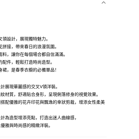
利率，每期
NT$1,326
21家银行
利率，每期
NT$663
21家银行
库商业银行
第一商业银行
业银行
彰化商业银行
0利率，每期
NT$331
21家银行
库商业银行
第一商业银行
业储蓄银行
台北富邦商业银行
业银行
彰化商业银行
0利率，每期
NT$165
20家银行
库商业银行
第一商业银行
华商业银行
兆丰国际商业银行
叉領設計，展現獨特魅力。
业储蓄银行
台北富邦商业银行
业银行
彰化商业银行
0利率，每期
小企业银行
NT$132
台中商业银行
7家银行
库商业银行
第一商业银行
花拼接，帶來春日的浪漫氛圍。
华商业银行
兆丰国际商业银行
业储蓄银行
台北富邦商业银行
台湾）商业银行
华泰商业银行
业银行
彰化商业银行
小企业银行
台中商业银行
库商业银行
彰化商业银行
面料，讓你在每個場合都自信滿滿。
华商业银行
兆丰国际商业银行
业银行
远东国际商业银行
业储蓄银行
台北富邦商业银行
台湾）商业银行
华泰商业银行
业银行
联邦商业银行
約配件，輕鬆打造時尚造型。
小企业银行
台中商业银行
业银行
永丰商业银行
际商业银行
台湾中小企业银行
业银行
远东国际商业银行
业银行
永丰商业银行
台湾）商业银行
华泰商业银行
身裙，是春季衣櫥的必備單品！
业银行
星展（台湾）商业银行
业银行
汇丰（台湾）商业银行
业银行
永丰商业银行
际商业银行
业银行
远东国际商业银行
际商业银行
中国信托商业银行
业银行
联邦商业银行
业银行
星展（台湾）商业银行
业银行
永丰商业银行
天信用卡公司
际商业银行
元大商业银行
际商业银行
中国信托商业银行
設計展現華麗感的交叉V領洋裝。
业银行
星展（台湾）商业银行
业银行
玉山商业银行
天信用卡公司
羅紋材質，舒適貼合身形，呈現俐落修身的視覺效果。
际商业银行
中国信托商业银行
台湾）商业银行
台新国际商业银行
天信用卡公司
y
則搭配優雅的花卉印花與飄逸的傘狀剪裁，增添女性柔美
托商业银行
台湾乐天信用卡公司
設計為造型增添亮點，打造出迷人曲線感，
分期
具優雅與時尚感的精緻洋裝。
你分期使用说明】