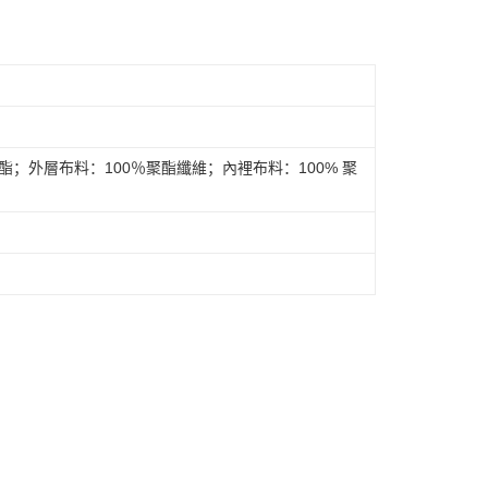
僅支援台灣會員
條款
市自取
E先享後付」(下稱本服務)乃由恩沛科技股份有限公司(下稱 AFTEE
並由 AFTEE 向您收取款項。因使用本服務所須提供之個人資料
限於訂購人姓名、電話，收件人姓名、電話、收件地址)，將交付
EE 於本服務必要服務範圍內運用。關於 AFTEE 對於個人資料之蒐
利用，詳參 AFTEE 官網之『個人資料蒐集、處理及利用告知聲
s://aftee.tw/privacypolicy/
）。
酯；外層布料：100％聚酯纖維；內裡布料：100% 聚
繳費期限，將根據當次的金額加收年利率 16% 的逾期滯納金。
使用者，請事先徵得法定代理人或監護人之同意方可使用
個人資料之處理、利用有任何疑問，或欲行使相關法律權利，請
科技股份有限公司。若您不同意我們將上開所示之個人資料，連
買訂單資訊提供予 AFTEE ，或讓 AFTEE 蒐集處理利用您的個
請勿選用本服務。