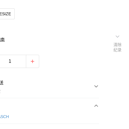
ESIZE
指南
清除
纪录
送
费
次付款
ASCH
期付款