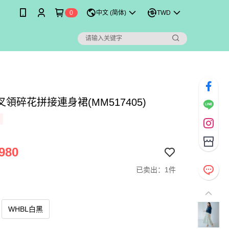
0
中文 (简体)
TWD
領碎花拼接連身裙(MM517405)
980
已卖出：1件
WHBL白黑