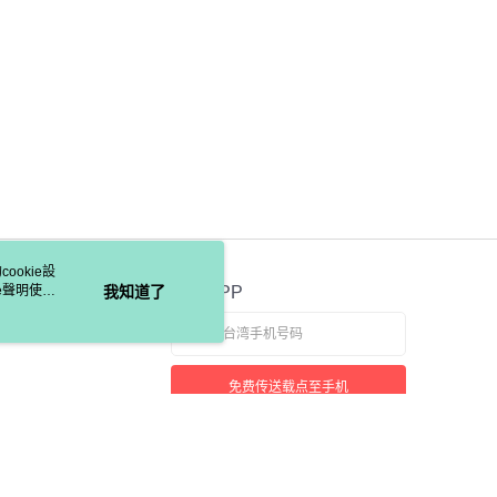
ookie設
e聲明使用
我知道了
官方APP
免费传送载点至手机
若接到可疑电话，请洽询165反诈骗专线