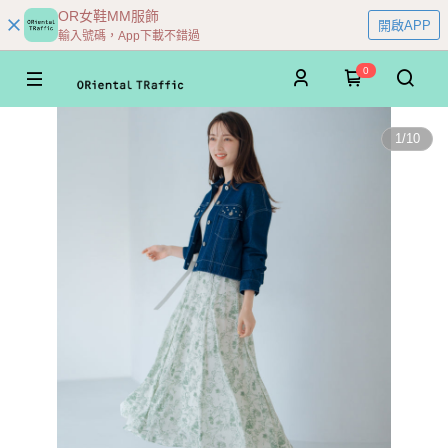
OR女鞋MM服飾
開啟APP
輸入號碼，App下載不錯過
0
1
/
10