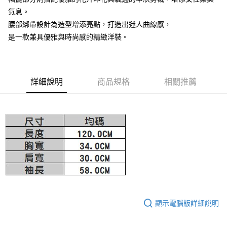
氣息。
大哥付你分期
腰部綁帶設計為造型增添亮點，打造出迷人曲線感，
相關說明
是一款兼具優雅與時尚感的精緻洋裝。
【大哥付你分期使用說明】
AFTEE先享後付
1.本服務由台灣大哥大提供，台灣大哥大用戶可立即使用無須另外申請。
2.付款方式選擇「大哥付你分期」，訂單成立後會自動跳轉到大哥付的交易
相關說明
流程，驗證手機門號後，選擇欲分期的期數、繳款截止日，確認付款後即完
【關於「AFTEE先享後付」】
成交易。
ATM付款
AFTEE先享後付是「在收到商品之後才付款」的支付方式。 讓您購物簡單
詳細說明
商品規格
相關推薦
3.實際核准額度、可分期數及費用金額請依後續交易確認頁面所載為準。
便利好安心！
4.訂單成立30分鐘內，如未前往確認交易或遇審核未通過，訂單將自動取
１．簡單：不需註冊會員、不需綁卡、不需儲值。
運送方式
消。如遇「轉專審核」未通過狀況，表示未達大哥付你分期系統評分，恕無
２．便利：只要手機號碼，簡訊認證，即可結帳。
法說明評估內容。
３．安心：先確認商品／服務後，再付款。
付款後全家取貨
【繳款方式說明】
1.分期款項不併入電信帳單，「大哥付你分期」於每月結算日後寄送繳費提
免運費
【「AFTEE先享後付」結帳流程】
醒簡訊。
１．於結帳方式選擇「AFTEE先享後付」後，將跳轉至「AFTEE先享後付」
2.透過簡訊連結打開帳單後，可選擇「超商條碼／台灣大直營門市／銀行轉
付款後萊爾富取貨
結帳頁面，進行簡訊認證並確認金額後，即可完成結帳。
帳／街口支付／iPASS MONEY」等通路繳費。
２．訂單成立數日內，您將收到繳費通知簡訊。
免運費
３．收到繳費通知簡訊後14天內，點擊此簡訊中的連結，可透過四大超商／
【注意事項】
ATM／網路銀行／等多元方式進行付款，方視為交易完成。
付款後7-11取貨
1.本服務係由「台灣大哥大股份有限公司」（以下簡稱本公司）所提供，讓
※ 請注意：結帳手續完成當下不需立刻繳費，但若您需要取消訂單，請聯絡
用戶於交易時，得透過本服務購買商品或服務，並由商店將買賣／分期付款
免運費
購買商品的店家。未經商家同意取消之訂單仍視為有效，需透過AFTEE先享
買賣價金債權讓與本公司後，依約使用本公司帳單繳交帳款。
顯示電腦版詳細說明
後付繳納相關費用。
2.基於同意付款使用「大哥付你分期」之契約關係目的，商店將以您的個人
宅配
※ 交易是否成功請以「AFTEE先享後付 」之結帳頁面顯示為準，若有關於
資料（包含姓名、電話或地址）提供予台灣大哥大進項蒐集、處理及利用，
是否繳費成功／繳費後需取消欲退款等相關疑問，請聯繫「AFTEE先享後付