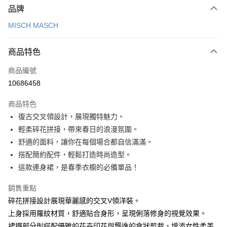
品牌
信用卡一次付款
MISCH MASCH
信用卡分期付款
3 期 0 利率 每期
NT$1,326
21家銀行
商品特色
6 期 0 利率 每期
NT$663
21家銀行
合作金庫商業銀行
第一商業銀行
商品編號
華南商業銀行
彰化商業銀行
12 期 0 利率 每期
NT$331
21家銀行
合作金庫商業銀行
第一商業銀行
10686458
上海商業儲蓄銀行
台北富邦商業銀行
華南商業銀行
彰化商業銀行
24 期 0 利率 每期
NT$165
20家銀行
合作金庫商業銀行
第一商業銀行
國泰世華商業銀行
兆豐國際商業銀行
上海商業儲蓄銀行
台北富邦商業銀行
商品特色
華南商業銀行
彰化商業銀行
30 期 0 利率 每期
臺灣中小企業銀行
NT$132
台中商業銀行
7家銀行
合作金庫商業銀行
第一商業銀行
國泰世華商業銀行
兆豐國際商業銀行
復古交叉領設計，展現獨特魅力。
上海商業儲蓄銀行
台北富邦商業銀行
匯豐（台灣）商業銀行
華泰商業銀行
華南商業銀行
彰化商業銀行
臺灣中小企業銀行
台中商業銀行
合作金庫商業銀行
彰化商業銀行
LINE Pay
國泰世華商業銀行
兆豐國際商業銀行
輕柔碎花拼接，帶來春日的浪漫氛圍。
聯邦商業銀行
遠東國際商業銀行
上海商業儲蓄銀行
台北富邦商業銀行
匯豐（台灣）商業銀行
華泰商業銀行
華泰商業銀行
聯邦商業銀行
臺灣中小企業銀行
台中商業銀行
元大商業銀行
永豐商業銀行
舒適的面料，讓你在每個場合都自信滿滿。
兆豐國際商業銀行
臺灣中小企業銀行
聯邦商業銀行
遠東國際商業銀行
Apple Pay
元大商業銀行
永豐商業銀行
匯豐（台灣）商業銀行
華泰商業銀行
玉山商業銀行
星展（台灣）商業銀行
台中商業銀行
匯豐（台灣）商業銀行
搭配簡約配件，輕鬆打造時尚造型。
元大商業銀行
永豐商業銀行
台新國際商業銀行
聯邦商業銀行
遠東國際商業銀行
台新國際商業銀行
中國信託商業銀行
華泰商業銀行
聯邦商業銀行
街口支付
玉山商業銀行
星展（台灣）商業銀行
這款連身裙，是春季衣櫥的必備單品！
元大商業銀行
永豐商業銀行
台灣樂天信用卡公司
遠東國際商業銀行
元大商業銀行
台新國際商業銀行
中國信託商業銀行
玉山商業銀行
星展（台灣）商業銀行
悠遊付
永豐商業銀行
玉山商業銀行
台灣樂天信用卡公司
銷售重點
台新國際商業銀行
中國信託商業銀行
星展（台灣）商業銀行
台新國際商業銀行
碎花拼接設計展現華麗感的交叉V領洋裝。
台灣樂天信用卡公司
Google Pay
中國信託商業銀行
台灣樂天信用卡公司
上身採用羅紋材質，舒適貼合身形，呈現俐落修身的視覺效果。
全盈+PAY
裙擺部分則搭配優雅的花卉印花與飄逸的傘狀剪裁，增添女性柔美