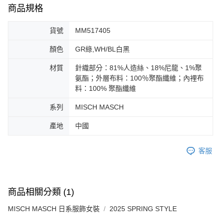
免運費
由本公司與您本人進行分期帳單所需資料之確認、核對及更正。
客戶支援中心」
https://netprotections.freshdesk.com/support/home
商品規格
3.完整用戶服務條款，請詳閱以下連結：
https://oppay.tw/userRule
宅配-離島
【注意事項】
貨號
MM517405
１．透過由恩沛科技股份有限公司提供之「AFTEE先享後付」服務完成之交
免運費
易，需依本服務之必要範圍內提供個人資料，並將交易相關給付款項請求債
顏色
GR綠,WH/BL白黑
權轉讓予恩沛科技股份有限公司。
付款後門市自取
２．關於個人資料處理事宜，請瀏覽以下網址：
免運費
https://aftee.tw/terms/#terms3
材質
針織部分：81%人造絲、18%尼龍、1%聚
３．未成年的使用者請事先徵得法定代理人或監護人之同意方可使用
氨酯；外層布料：100％聚酯纖維；內裡布
「AFTEE先享後付」，若未經同意申辦者引起之損失，本公司不負相關責
料：100% 聚酯纖維
任。
４．使用「AFTEE先享後付」時，將依據個別帳號之用戶狀況，依本公司即
系列
MISCH MASCH
時審查核予不同之上限額度；若仍有額度不足之情形，本公司將視審查結果
請求用戶進行身份認證。
產地
中國
５．嚴禁一人註冊多個帳號或使用他人資訊註冊。若發現惡意使用之情形，
恩沛科技股份有限公司將有權停止該用戶之使用額度並採取法律行動。
客服
商品相關分類 (1)
MISCH MASCH 日系服飾女裝
2025 SPRING STYLE