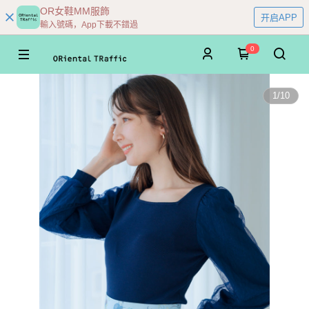
OR女鞋MM服飾
开启APP
輸入號碼，App下載不錯過
0
1
/
10