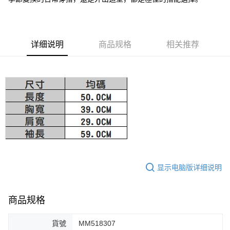
大哥付你分期
相关说明
【大哥付你分期使用说明】
详细说明
商品规格
相关推荐
AFTEE先享后付
1. 本服务由台湾大哥大提供，电信用户可立即使用无须另外申请。（限个人
月租型门号，不开放公司户及预付卡使用）
相关说明
2. 付款方式选择 “大哥付你分期”，订单成立后会自动跳转到大哥付的交易流
一、關於 AFTEE先享後付
程，验证手机门号后，选择欲分期的期数、缴款截止日，确认付款后即完成
ATM付款
1. 於付款方式選擇AFTEE先享後付，將跳出AFTEE先享後付手機驗證視
交易。
窗。
3. 实际核准额度、可分期数及费用金额请依后续交易确认页面所载为准。
2. 進行簡訊驗證之後，即可完成結帳手續。
运送方式
4. 订单成立30分钟内，如未前往确认交易或遇审核未通过，订单将自动取
3. 訂單確認後不需事先繳費，商品會配送至您的指定地址。
消。如遇 “转专审核”未通过状况，表示未达系统评分，恕无法说明评估内
4. 下訂完成後，您的手機會收到一封繳費通知簡訊，APP會員則會收到
付款後全家取貨
容。
AFTEE APP推播通知。
【缴款方式说明】
免运费
5. 收到商品當下無需繳費，確認無誤後，請再利用繳費通知簡訊或AFTEE
1. 分期款项不并入电信账单，“大哥付你分期”于每月结算日后寄送缴费提醒
APP於四大便利商店‧ATM/網銀等方式進行付款。
短信。
付款後萊爾富取貨
2. 通过短信链接打开账单后，可选择 “超商条码／台湾大直营门市／银行转
請留意繳費期限為 14 天。唯有下載 AFTEE App 成為 AFTEE 會員者方能享
免运费
显示电脑版详细说明
账／街口支付／iPASS MONEY”等通路缴费。
有最長 45 天內付款之服務。
付款後7-11取貨
【注意事项】
繳費期限，為商家向您請款的時間，再加上使用AFTEE可延長的天數所計算
1. 本服务系由 “台湾大哥大股份有限公司”所提供，让用户于交易时，得通过
免运费
商品规格
出。使用AFTEE下訂可以延長您收到商品前的繳費天數，但無法保證一定能
本服务购买商品或服务，并由商店将买卖／分期付款买卖价金债权让与本公
夠在期限內收到商品(例如:預購商品或預計到貨時間較長者)。因此無論收到
司后，依约使用本公司账单缴交账款。
宅配
商品與否，仍需要請您在AFTEE規定的時間內完成繳費。
2. 基于同意付款使用 “大哥付你分期”之契约关系目的，商店将以您的个人资
貨號
MM518307