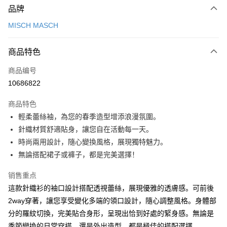
品牌
信用卡一次付款
MISCH MASCH
信用卡分期付款
3期 0利率，每期
NT$826
21家银行
商品特色
6期 0利率，每期
NT$413
21家银行
合作金库商业银行
第一商业银行
商品编号
华南商业银行
彰化商业银行
12期 0利率，每期
NT$206
21家银行
合作金库商业银行
第一商业银行
10686822
上海商业储蓄银行
台北富邦商业银行
华南商业银行
彰化商业银行
24期 0利率，每期
NT$103
20家银行
合作金库商业银行
第一商业银行
国泰世华商业银行
兆丰国际商业银行
上海商业储蓄银行
台北富邦商业银行
商品特色
华南商业银行
彰化商业银行
30期 0利率，每期
台湾中小企业银行
NT$82
台中商业银行
7家银行
合作金库商业银行
第一商业银行
国泰世华商业银行
兆丰国际商业银行
輕柔蕾絲袖，為您的春季造型增添浪漫氛圍。
上海商业储蓄银行
台北富邦商业银行
汇丰（台湾）商业银行
华泰商业银行
华南商业银行
彰化商业银行
台湾中小企业银行
台中商业银行
合作金库商业银行
彰化商业银行
LINE Pay
国泰世华商业银行
兆丰国际商业银行
針織材質舒適貼身，讓您自在活動每一天。
联邦商业银行
远东国际商业银行
上海商业储蓄银行
台北富邦商业银行
汇丰（台湾）商业银行
华泰商业银行
华泰商业银行
联邦商业银行
台湾中小企业银行
台中商业银行
元大商业银行
永丰商业银行
時尚兩用設計，隨心變換風格，展現獨特魅力。
兆丰国际商业银行
台湾中小企业银行
联邦商业银行
远东国际商业银行
Apple Pay
元大商业银行
永丰商业银行
汇丰（台湾）商业银行
华泰商业银行
玉山商业银行
星展（台湾）商业银行
台中商业银行
汇丰（台湾）商业银行
無論搭配裙子或褲子，都是完美選擇！
元大商业银行
永丰商业银行
台新国际商业银行
联邦商业银行
远东国际商业银行
台新国际商业银行
中国信托商业银行
华泰商业银行
联邦商业银行
街口支付
玉山商业银行
星展（台湾）商业银行
元大商业银行
永丰商业银行
台湾乐天信用卡公司
远东国际商业银行
元大商业银行
销售重点
台新国际商业银行
中国信托商业银行
玉山商业银行
星展（台湾）商业银行
悠遊付
永丰商业银行
玉山商业银行
台湾乐天信用卡公司
這款針織衫的袖口設計搭配透視蕾絲，展現優雅的透膚感。可前後
台新国际商业银行
中国信托商业银行
星展（台湾）商业银行
台新国际商业银行
2way穿著，讓您享受變化多端的領口設計，隨心調整風格。身體部
台湾乐天信用卡公司
Google Pay
中国信托商业银行
台湾乐天信用卡公司
分的羅紋切換，完美貼合身形，呈現出恰到好處的緊身感。無論是
Plus PAY
季節變換的日常穿搭，還是外出造型，都是極佳的搭配選擇。