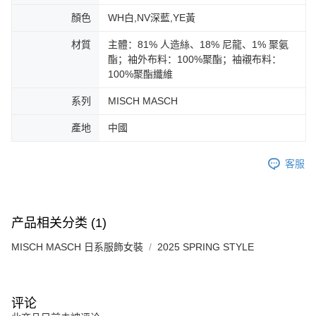
免运费
料（包含姓名、电话或地址）提供予台湾大哥大进项收集、处理及利用，由
二、付款限制
台湾大哥大与本人进行分期账单所需资料之确认、核对及更正。
顏色
WH白,NV深藍,YE黃
1. 初次使用 AFTEE 時，將依認證結果及本公司審查結果，核予每個人不同
宅配-離島
3. 完整用户服务条款，请详阅以下链接：
https://oppay.tw/userRule
之上限額度
材質
主體：81% 人造絲、18% 尼龍、1% 聚氨
2. 結帳金額須大於NT$30
免运费
3. 目前僅支援台灣會員
酯；袖外布料：100%聚酯；袖襯布料：
付款後門市自取
100%聚酯纖維
三、聲明條款
免运费
「AFTEE先享後付」(下稱本服務)乃由恩沛科技股份有限公司(下稱 AFTEE )
系列
MISCH MASCH
所提供，並由 AFTEE 向您收取款項。因使用本服務所須提供之個人資料(包
含但不限於訂購人姓名、電話，收件人姓名、電話、收件地址)，將交付予
產地
中國
AFTEE 於本服務必要服務範圍內運用。關於 AFTEE 對於個人資料之蒐集、
處理、利用，詳參 AFTEE 官網之『個人資料蒐集、處理及利用告知聲明』
（
https://aftee.tw/privacypolicy/
）。
客服
若款項超過繳費期限，將根據當次的金額加收年利率 16% 的逾期滯納金。
未成年的使用者，請事先徵得法定代理人或監護人之同意方可使用
AFTEE。
产品相关分类 (1)
若您對於個人資料之處理、利用有任何疑問，或欲行使相關法律權利，請聯
MISCH MASCH 日系服飾女裝
2025 SPRING STYLE
繫恩沛科技股份有限公司。若您不同意我們將上開所示之個人資料，連同必
要之購買訂單資訊提供予 AFTEE ，或讓 AFTEE 蒐集處理利用您的個人資
料，請勿選用本服務。
评论