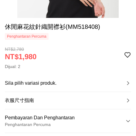
休閒麻花紋針織開襟衫(MM518408)
Penghantaran Percuma
NT$2,780
NT$1,980
Dijual: 2
Sila pilih variasi produk.
衣服尺寸指南
Pembayaran Dan Penghantaran
Penghantaran Percuma
Kaedah Pembayaran