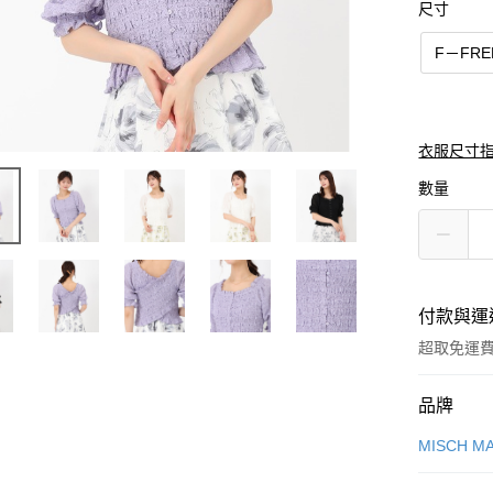
尺寸
F－FRE
衣服尺寸
數量
付款與運
超取免運
付款方式
品牌
信用卡一
MISCH M
信用卡分