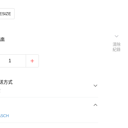
ESIZE
指南
清除
紀錄
送方式
費
次付款
ASCH
期付款