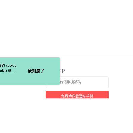
 cookie
kie 聲明
我知道了
官方APP
免費傳送載點至手機
若接到可疑電話，請洽詢165反詐騙專線
本站最佳瀏覽環境請使用 Google Chrome、Firefox 或 Edge 以上版本