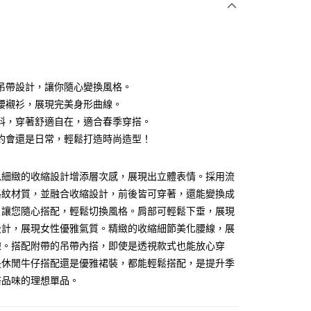
0 利率 每期
NT$826
21家銀行
0 利率 每期
NT$413
21家銀行
庫商業銀行
第一商業銀行
業銀行
彰化商業銀行
 0 利率 每期
NT$206
21家銀行
庫商業銀行
第一商業銀行
業儲蓄銀行
台北富邦商業銀行
業銀行
彰化商業銀行
 0 利率 每期
NT$103
20家銀行
庫商業銀行
第一商業銀行
華商業銀行
兆豐國際商業銀行
吊帶設計，讓你隨心變換風格。
業儲蓄銀行
台北富邦商業銀行
業銀行
彰化商業銀行
 0 利率 每期
小企業銀行
NT$82
台中商業銀行
7家銀行
庫商業銀行
第一商業銀行
腰襯衫，展現完美身形曲線。
華商業銀行
兆豐國際商業銀行
業儲蓄銀行
台北富邦商業銀行
台灣）商業銀行
華泰商業銀行
業銀行
彰化商業銀行
小企業銀行
台中商業銀行
庫商業銀行
彰化商業銀行
料，穿著舒適自在，適合春季穿搭。
華商業銀行
兆豐國際商業銀行
業銀行
遠東國際商業銀行
業儲蓄銀行
台北富邦商業銀行
台灣）商業銀行
華泰商業銀行
業銀行
聯邦商業銀行
約會還是日常，輕鬆打造時尚造型！
小企業銀行
台中商業銀行
業銀行
永豐商業銀行
際商業銀行
臺灣中小企業銀行
業銀行
遠東國際商業銀行
業銀行
永豐商業銀行
台灣）商業銀行
華泰商業銀行
業銀行
星展（台灣）商業銀行
業銀行
匯豐（台灣）商業銀行
業銀行
永豐商業銀行
際商業銀行
業銀行
遠東國際商業銀行
際商業銀行
中國信託商業銀行
業銀行
聯邦商業銀行
以細緻的收縮設計增添層次感，展現出立體表情。採用流
業銀行
星展（台灣）商業銀行
業銀行
永豐商業銀行
天信用卡公司
際商業銀行
元大商業銀行
際商業銀行
中國信託商業銀行
格紋材質，並融合收縮設計，前後皆可穿著，還能變換成
業銀行
星展（台灣）商業銀行
業銀行
玉山商業銀行
天信用卡公司
，讓您隨心搭配，輕鬆切換風格。肩部可輕鬆下垂，展現
際商業銀行
中國信託商業銀行
台灣）商業銀行
台新國際商業銀行
天信用卡公司
y
設計，展現女性優雅氣質。精緻的收縮細節美化腰線，展
託商業銀行
台灣樂天信用卡公司
線。搭配附帶的吊帶內搭，即使是透視款式也能放心穿
是休閒牛仔搭配還是優雅裙裝，都能輕鬆搭配，是提升季
分期
搭品味的理想單品。
你分期使用說明】