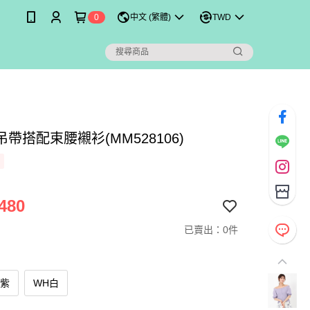
0
中文 (繁體)
TWD
帶搭配束腰襯衫(MM528106)
480
已賣出：0件
衣紫
WH白