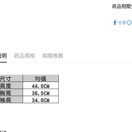
AFTEE先
1.本服務
商品相關分
2.付款方
相關說明
流程，驗
【關於「A
MISCH 
ATM付款
完成交易
AFTEE
分享
3.實際核
便利好安
4.訂單成
１．簡單
消。如遇
２．便利
運送方式
無法說明
３．安心
【繳款方
付款後全
1.分期款
【「AFT
說明
商品規格
相關推薦
醒簡訊。
免運費
１．於結帳
2.透過簡
付」結帳
帳／街口支
付款後萊
２．訂單
３．收到繳
免運費
【注意事
／ATM／
1.本服務
※ 請注意
付款後7-1
用戶於交
絡購買商品
款買賣價
先享後付
免運費
2.基於同
※ 交易是
資料（包
是否繳費成
宅配
用，由本
付客戶支
免運費
3.完整用
【注意事
宅配-離島
１．透過由