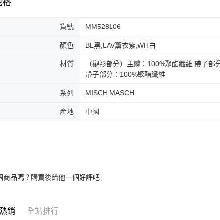
規格
交易，需
免運費
求債權轉
２．關於
付款後門
貨號
MM528106
https://aft
免運費
３．未成
顏色
BL黑,LAV薰衣紫,WH白
「AFTE
任。
４．使用「
材質
（襯衫部分）主體：100%聚酯纖維 帶子部分
即時審查
帶子部分：100%聚酯纖維
結果請求
５．嚴禁
系列
MISCH MASCH
形，恩沛
動。
產地
中國
個商品嗎？購買後給他一個好評吧
熱銷
全站排行