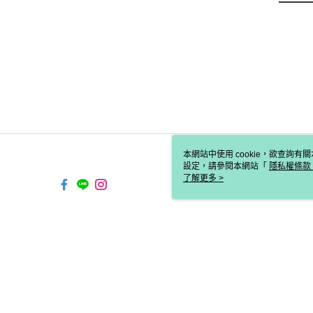
本網站中使用 cookie，欲查詢有關
設定，請參閱本網站「
隱私權條款
使用 cookie。
了解更多 >
TW-MWG1-61-163 Web2.0 D
© 2026 by 歐兒秀思國際有限公司