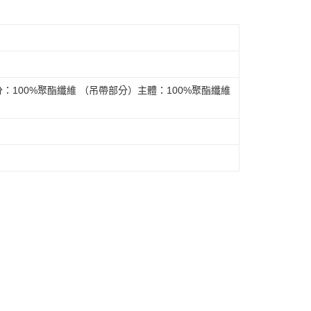
依本服務之必要範圍內提供個人資料，並將交易相關給付款項請
讓予恩沛科技股份有限公司。
個人資料處理事宜，請瀏覽以下網址：
市自取
ee.tw/terms/#terms3
年的使用者請事先徵得法定代理人或監護人之同意方可使用
E先享後付」，若未經同意申辦者引起之損失，本公司不負相關責
AFTEE先享後付」時，將依據個別帳號之用戶狀況，依本公司
：100%聚酯纖維 （吊帶部分）主體：100%聚酯纖維
核予不同之上限額度；若仍有額度不足之情形，本公司將視審查
用戶進行身份認證。
一人註冊多個帳號或使用他人資訊註冊。若發現惡意使用之情
科技股份有限公司將有權停止該用戶之使用額度並採取法律行