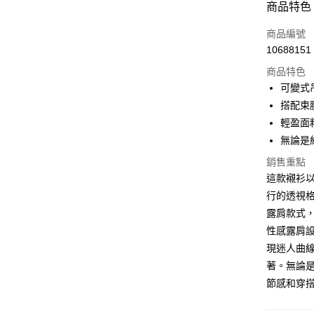
商品特色
3 期 
商品編號
6 期 
合作金
10688151
華南商
12 期
合作金
上海商
商品特色
華南商
24 期
合作金
國泰世
可變式
上海商
華南商
30 期
臺灣中
合作金
搭配束
國泰世
上海商
匯豐（
華南商
臺灣中
合作金
輕盈面
LINE Pay
國泰世
聯邦商
上海商
匯豐（
華泰商
無論是
臺灣中
元大商
兆豐國
聯邦商
Apple Pay
元大商
匯豐（
玉山商
台中商
銷售重點
元大商
台新國
聯邦商
台新國
華泰商
街口支付
這款襯衫
玉山商
元大商
台灣樂
遠東國
台新國
行的透視
玉山商
悠遊付
永豐商
台灣樂
露肩款式
台新國
星展（
台灣樂
Google Pa
性感露肩
中國信
現迷人曲
全盈+PAY
著。無論
大哥付你
節感和穿
相關說明
【大哥付