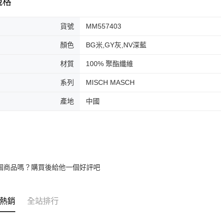
規格
交易，需
免運費
求債權轉
２．關於
付款後門
貨號
MM557403
https://aft
免運費
３．未成
顏色
BG米,GY灰,NV深藍
「AFTE
任。
材質
100% 聚酯纖維
４．使用「
即時審查
結果請求
系列
MISCH MASCH
５．嚴禁
形，恩沛
產地
中國
動。
個商品嗎？購買後給他一個好評吧
熱銷
全站排行