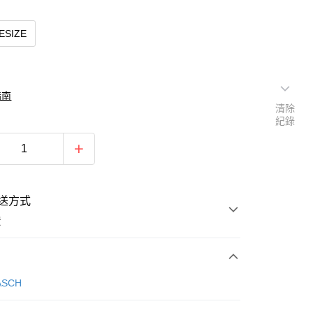
ESIZE
指南
清除
紀錄
送方式
費
次付款
ASCH
期付款