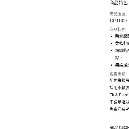
商品特色
3 期 
商品編號
6 期 
合作金
10711317
華南商
12 期
合作金
上海商
商品特色
華南商
24 期
合作金
國泰世
時髦感
上海商
華南商
30 期
臺灣中
合作金
柔軟針
國泰世
上海商
匯豐（
華南商
臺灣中
合作金
精緻的
LINE Pay
國泰世
聯邦商
上海商
匯豐（
華泰商
點。
臺灣中
元大商
兆豐國
聯邦商
Apple Pay
元大商
匯豐（
無論是
玉山商
台中商
元大商
台新國
聯邦商
台新國
華泰商
街口支付
玉山商
銷售重點
元大商
台灣樂
遠東國
台新國
配色拼接
玉山商
悠遊付
永豐商
台灣樂
採用柔軟彈
台新國
星展（
台灣樂
Google Pa
Fit & 
中國信
不論是姐
全盈+PAY
角系洋裝
大哥付你
相關說明
商品相關分
【大哥付