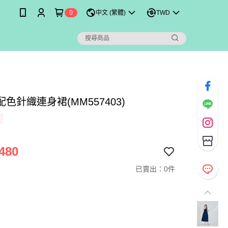
0
中文 (繁體)
TWD
色針織連身裙(MM557403)
480
已賣出：0件