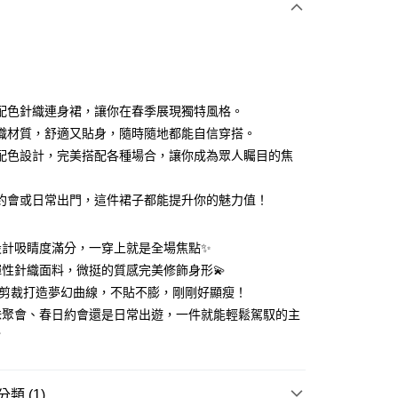
0 利率 每期
NT$1,160
21家銀行
0 利率 每期
NT$580
21家銀行
庫商業銀行
第一商業銀行
業銀行
彰化商業銀行
 0 利率 每期
NT$290
21家銀行
庫商業銀行
第一商業銀行
業儲蓄銀行
台北富邦商業銀行
業銀行
彰化商業銀行
 0 利率 每期
NT$145
20家銀行
庫商業銀行
第一商業銀行
華商業銀行
兆豐國際商業銀行
配色針織連身裙，讓你在春季展現獨特風格。
業儲蓄銀行
台北富邦商業銀行
業銀行
彰化商業銀行
 0 利率 每期
小企業銀行
NT$116
台中商業銀行
7家銀行
庫商業銀行
第一商業銀行
織材質，舒適又貼身，隨時隨地都能自信穿搭。
華商業銀行
兆豐國際商業銀行
業儲蓄銀行
台北富邦商業銀行
台灣）商業銀行
華泰商業銀行
業銀行
彰化商業銀行
小企業銀行
台中商業銀行
庫商業銀行
彰化商業銀行
配色設計，完美搭配各種場合，讓你成為眾人矚目的焦
華商業銀行
兆豐國際商業銀行
業銀行
遠東國際商業銀行
業儲蓄銀行
台北富邦商業銀行
台灣）商業銀行
華泰商業銀行
業銀行
聯邦商業銀行
小企業銀行
台中商業銀行
業銀行
永豐商業銀行
際商業銀行
臺灣中小企業銀行
業銀行
遠東國際商業銀行
業銀行
永豐商業銀行
台灣）商業銀行
華泰商業銀行
約會或日常出門，這件裙子都能提升你的魅力值！
業銀行
星展（台灣）商業銀行
業銀行
匯豐（台灣）商業銀行
業銀行
永豐商業銀行
際商業銀行
業銀行
遠東國際商業銀行
際商業銀行
中國信託商業銀行
業銀行
聯邦商業銀行
業銀行
星展（台灣）商業銀行
業銀行
永豐商業銀行
天信用卡公司
際商業銀行
元大商業銀行
際商業銀行
中國信託商業銀行
設計吸睛度滿分，一穿上就是全場焦點✨
業銀行
星展（台灣）商業銀行
業銀行
玉山商業銀行
天信用卡公司
性針織面料，微挺的質感完美修飾身形💫
際商業銀行
中國信託商業銀行
台灣）商業銀行
台新國際商業銀行
天信用卡公司
y
Flare剪裁打造夢幻曲線，不貼不膨，剛剛好顯瘦！
託商業銀行
台灣樂天信用卡公司
妹聚會、春日約會還是日常出遊，一件就能輕鬆駕馭的主

分期
類 (1)
你分期使用說明】