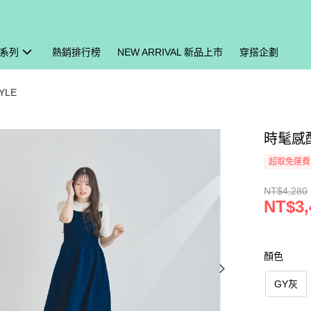
系列
熱銷排行榜
NEW ARRIVAL 新品上市
穿搭企劃
YLE
時髦感配
超取免運費
NT$4,280
NT$3,
顏色
GY灰