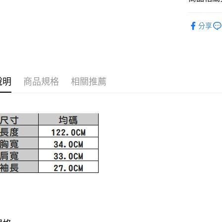
AFTEE先
1.本服務
2.付款方
相關說明
MISCH 
流程，驗
分享
【關於「A
ATM付款
完成交易
AFTEE
3.實際核
便利好安
4.訂單成
１．簡單
消。如遇
２．便利
運送方式
無法說明
３．安心
【繳款方
說明
商品規格
相關推薦
付款後全
1.分期款
【「AFT
醒簡訊。
免運費
１．於結帳
2.透過簡
付」結帳
帳／街口支
付款後萊
２．訂單
３．收到繳
免運費
【注意事
／ATM／
1.本服務
※ 請注意
付款後7-1
用戶於交
絡購買商品
款買賣價
先享後付
免運費
2.基於同
※ 交易是
資料（包
是否繳費成
宅配
用，由本
付客戶支
免運費
3.完整用
【注意事
宅配-離島
１．透過由