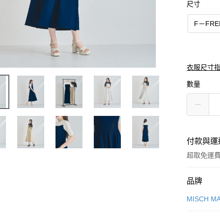
尺寸
F－FRE
衣服尺寸
數量
付款與運
超取免運
付款方式
品牌
信用卡一
MISCH M
信用卡分