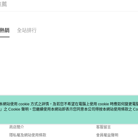
ATM付款
完成交易
AFTEE
推薦
3.實際核
便利好安
4.訂單成
１．簡單
消。如遇
２．便利
運送方式
無法說明
３．安心
【繳款方
熱銷
全站排行
付款後全
1.分期款
【「AFT
醒簡訊。
免運費
１．於結帳
2.透過簡
付」結帳
帳／街口支
付款後萊
２．訂單
３．收到繳
免運費
【注意事
／ATM／
1.本服務
※ 請注意
付款後7-1
用戶於交
絡購買商品
款買賣價
先享後付
免運費
2.基於同
※ 交易是
資料（包
是否繳費成
宅配
用，由本
付客戶支
免運費
3.完整用
本網站使用 cookie 方式之詳情，及若您不希望在電腦上使用 cookie 時應如何變更電腦的
【注意事
」之 Cookie 聲明。您繼續使用本網站即表示您同意本公司得按本網站使用條款之 Coo
關於我們
客服資訊
宅配-離島
１．透過由
品牌故事
購物說明
交易，需
免運費
求債權轉
商店簡介
客服留言
２．關於
付款後門
隱私權及網站使用條款
會員權益聲明
https://aft