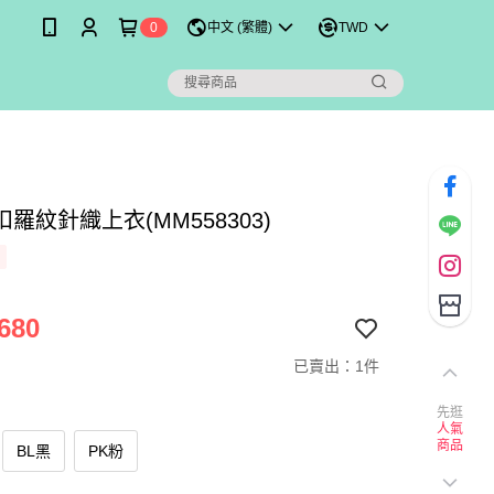
0
中文 (繁體)
TWD
羅紋針織上衣(MM558303)
680
已賣出：1件
先逛
人氣
商品
BL黑
PK粉