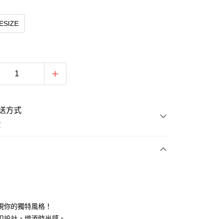
ESIZE
送方式
費
次付款
期付款
0 利率 每期
NT$560
21家銀行
現你的獨特風格！
0 利率 每期
NT$280
21家銀行
庫商業銀行
第一商業銀行
扣設計，增添時尚感。