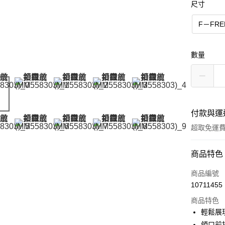
尺寸
F－FRE
數量
付款與運
超取免運
付款方式
商品特色
信用卡一
商品編號
10711455
信用卡分
商品特色
3 期 
輕鬆展
6 期 
合作金
領口前