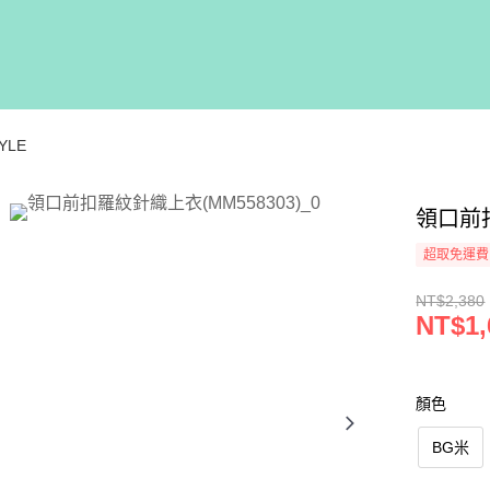
YLE
領口前扣
超取免運費
NT$2,380
NT$1,
顏色
BG米