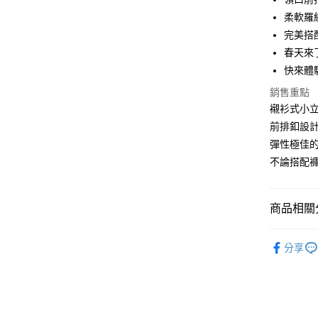
華南商
12 期
柔軟羅
合作金
上海商
華南商
完美搭
24 期
合作金
國泰世
上海商
春天來
華南商
30 期
臺灣中
合作金
國泰世
上海商
快來體
匯豐（
華南商
臺灣中
合作金
LINE Pay
國泰世
聯邦商
上海商
銷售重點
匯豐（
華泰商
臺灣中
元大商
兆豐國
聯邦商
襯衫式小立
Apple Pay
元大商
匯豐（
玉山商
台中商
元大商
台新國
前排釦設計
聯邦商
台新國
華泰商
街口支付
玉山商
元大商
彈性極佳的
台灣樂
遠東國
台新國
玉山商
悠遊付
不論搭配
永豐商
台灣樂
台新國
星展（
台灣樂
Google Pa
中國信
商品相關分
全盈+PAY
MISCH 
大哥付你
分享
相關說明
【大哥付
AFTEE先
1.本服務
2.付款方
相關說明
流程，驗
【關於「A