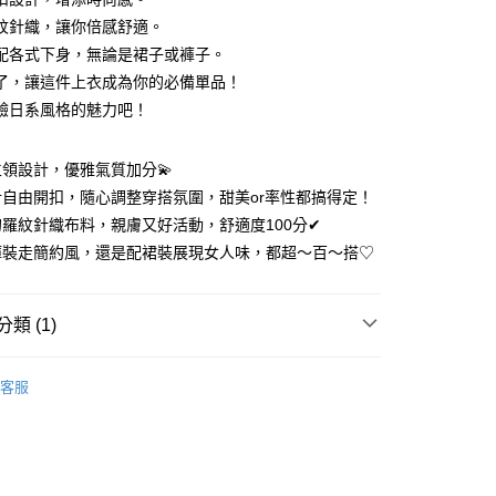
業銀行
彰化商業銀行
 0 利率 每期
NT$140
21家銀行
紋針織，讓你倍感舒適。
庫商業銀行
第一商業銀行
業儲蓄銀行
台北富邦商業銀行
業銀行
彰化商業銀行
配各式下身，無論是裙子或褲子。
 0 利率 每期
NT$70
20家銀行
庫商業銀行
第一商業銀行
華商業銀行
兆豐國際商業銀行
業儲蓄銀行
台北富邦商業銀行
了，讓這件上衣成為你的必備單品！
業銀行
彰化商業銀行
 0 利率 每期
小企業銀行
NT$56
台中商業銀行
7家銀行
庫商業銀行
第一商業銀行
華商業銀行
兆豐國際商業銀行
業儲蓄銀行
台北富邦商業銀行
驗日系風格的魅力吧！
台灣）商業銀行
華泰商業銀行
業銀行
彰化商業銀行
小企業銀行
台中商業銀行
庫商業銀行
彰化商業銀行
華商業銀行
兆豐國際商業銀行
業銀行
遠東國際商業銀行
業儲蓄銀行
台北富邦商業銀行
台灣）商業銀行
華泰商業銀行
業銀行
聯邦商業銀行
小企業銀行
台中商業銀行
業銀行
永豐商業銀行
際商業銀行
臺灣中小企業銀行
業銀行
遠東國際商業銀行
領設計，優雅氣質加分💫
業銀行
永豐商業銀行
台灣）商業銀行
華泰商業銀行
業銀行
星展（台灣）商業銀行
業銀行
匯豐（台灣）商業銀行
業銀行
永豐商業銀行
際商業銀行
自由開扣，隨心調整穿搭氛圍，甜美or率性都搞得定！
業銀行
遠東國際商業銀行
際商業銀行
中國信託商業銀行
業銀行
聯邦商業銀行
業銀行
星展（台灣）商業銀行
業銀行
永豐商業銀行
羅紋針織布料，親膚又好活動，舒適度100分✔
天信用卡公司
際商業銀行
元大商業銀行
際商業銀行
中國信託商業銀行
業銀行
星展（台灣）商業銀行
褲裝走簡約風，還是配裙裝展現女人味，都超～百～搭♡
業銀行
玉山商業銀行
天信用卡公司
際商業銀行
中國信託商業銀行
台灣）商業銀行
台新國際商業銀行
天信用卡公司
y
託商業銀行
台灣樂天信用卡公司
類 (1)
MASCH 日系服飾女裝
2025 SPRING STYLE
分期
客服
你分期使用說明】
享後付
由台灣大哥大提供，台灣大哥大用戶可立即使用無須另外申請。
式選擇「大哥付你分期」，訂單成立後會自動跳轉到大哥付的交易
證手機門號後，選擇欲分期的期數、繳款截止日，確認付款後即
FTEE先享後付」】