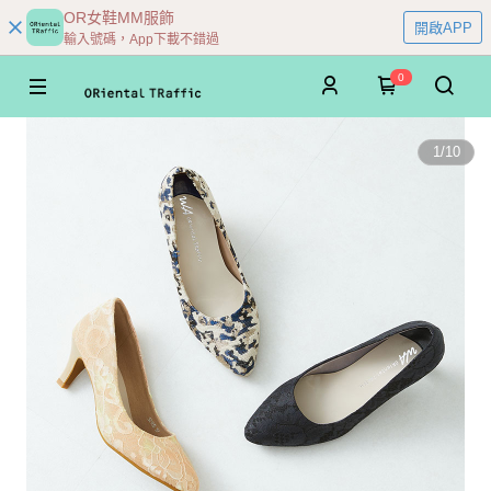
OR女鞋MM服飾
開啟APP
輸入號碼，App下載不錯過
0
1
/
10