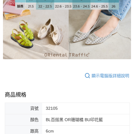
大哥付你分期
相關說明
【大哥付你分期使用說明】
AFTEE先享後付
1.本服務由台灣大哥大提供，台灣大哥大用戶可立即使用無須另外申請。
2.付款方式選擇「大哥付你分期」，訂單成立後會自動跳轉到大哥付的交易
相關說明
流程，驗證手機門號後，選擇欲分期的期數、繳款截止日，確認付款後即完
【關於「AFTEE先享後付」】
成交易。
ATM付款
AFTEE先享後付是「在收到商品之後才付款」的支付方式。 讓您購物簡單
3.實際核准額度、可分期數及費用金額請依後續交易確認頁面所載為準。
便利好安心！
4.訂單成立30分鐘內，如未前往確認交易或遇審核未通過，訂單將自動取
１．簡單：不需註冊會員、不需綁卡、不需儲值。
運送方式
消。如遇「轉專審核」未通過狀況，表示未達大哥付你分期系統評分，恕無
２．便利：只要手機號碼，簡訊認證，即可結帳。
法說明評估內容。
３．安心：先確認商品／服務後，再付款。
付款後全家取貨
【繳款方式說明】
1.分期款項不併入電信帳單，「大哥付你分期」於每月結算日後寄送繳費提
免運費
【「AFTEE先享後付」結帳流程】
醒簡訊。
顯示電腦版詳細說明
１．於結帳方式選擇「AFTEE先享後付」後，將跳轉至「AFTEE先享後付」
2.透過簡訊連結打開帳單後，可選擇「超商條碼／台灣大直營門市／銀行轉
付款後萊爾富取貨
結帳頁面，進行簡訊認證並確認金額後，即可完成結帳。
帳／街口支付／iPASS MONEY」等通路繳費。
２．訂單成立數日內，您將收到繳費通知簡訊。
免運費
３．收到繳費通知簡訊後14天內，點擊此簡訊中的連結，可透過四大超商／
商品規格
【注意事項】
ATM／網路銀行／等多元方式進行付款，方視為交易完成。
付款後7-11取貨
1.本服務係由「台灣大哥大股份有限公司」（以下簡稱本公司）所提供，讓
※ 請注意：結帳手續完成當下不需立刻繳費，但若您需要取消訂單，請聯絡
用戶於交易時，得透過本服務購買商品或服務，並由商店將買賣／分期付款
貨號
32105
免運費
購買商品的店家。未經商家同意取消之訂單仍視為有效，需透過AFTEE先享
買賣價金債權讓與本公司後，依約使用本公司帳單繳交帳款。
後付繳納相關費用。
2.基於同意付款使用「大哥付你分期」之契約關係目的，商店將以您的個人
顏色
BL百搭黑 OR珊瑚橘 BU印花藍
宅配
※ 交易是否成功請以「AFTEE先享後付 」之結帳頁面顯示為準，若有關於
資料（包含姓名、電話或地址）提供予台灣大哥大進項蒐集、處理及利用，
是否繳費成功／繳費後需取消欲退款等相關疑問，請聯繫「AFTEE先享後付
免運費
由本公司與您本人進行分期帳單所需資料之確認、核對及更正。
跟高
6cm
客戶支援中心」
https://netprotections.freshdesk.com/support/home