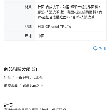
3.完整用戶服務條款，請詳閱以下連結：
https://oppay.tw/userRule
宅配-離島
【注意事項】
材質
鞋面-合成皮革 / 內裡-超細合成纖維面料 /
１．透過由恩沛科技股份有限公司提供之「AFTEE先享後付」服務完成之交
免運費
腳墊-人造皮革 藍：鞋面-提花編織面料 / 內
易，需依本服務之必要範圍內提供個人資料，並將交易相關給付款項請求債
裡-超細合成纖維面料 / 腳墊-人造皮革
權轉讓予恩沛科技股份有限公司。
付款後門市自取
２．關於個人資料處理事宜，請瀏覽以下網址：
品牌
日本 ORiental TRaffic
免運費
https://aftee.tw/terms/#terms3
３．未成年的使用者請事先徵得法定代理人或監護人之同意方可使用
產地
中國
「AFTEE先享後付」，若未經同意申辦者引起之損失，本公司不負相關責
任。
４．使用「AFTEE先享後付」時，將依據個別帳號之用戶狀況，依本公司即
客服
時審查核予不同之上限額度；若仍有額度不足之情形，本公司將視審查結果
請求用戶進行身份認證。
５．嚴禁一人註冊多個帳號或使用他人資訊註冊。若發現惡意使用之情形，
恩沛科技股份有限公司將有權停止該用戶之使用額度並採取法律行動。
商品相關分類 (2)
包鞋
一般包鞋 / 低跟鞋
依照跟高
跟高3cm以下
評價