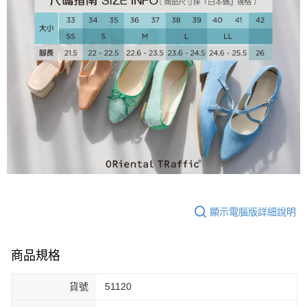
大哥付你分期
相關說明
【大哥付你分期使用說明】
AFTEE先享後付
1.本服務由台灣大哥大提供，台灣大哥大用戶可立即使用無須另外申請。
2.付款方式選擇「大哥付你分期」，訂單成立後會自動跳轉到大哥付的交易
相關說明
流程，驗證手機門號後，選擇欲分期的期數、繳款截止日，確認付款後即完
【關於「AFTEE先享後付」】
成交易。
ATM付款
AFTEE先享後付是「在收到商品之後才付款」的支付方式。 讓您購物簡單
3.實際核准額度、可分期數及費用金額請依後續交易確認頁面所載為準。
便利好安心！
4.訂單成立30分鐘內，如未前往確認交易或遇審核未通過，訂單將自動取
１．簡單：不需註冊會員、不需綁卡、不需儲值。
運送方式
消。如遇「轉專審核」未通過狀況，表示未達大哥付你分期系統評分，恕無
２．便利：只要手機號碼，簡訊認證，即可結帳。
法說明評估內容。
３．安心：先確認商品／服務後，再付款。
付款後全家取貨
【繳款方式說明】
1.分期款項不併入電信帳單，「大哥付你分期」於每月結算日後寄送繳費提
免運費
【「AFTEE先享後付」結帳流程】
醒簡訊。
１．於結帳方式選擇「AFTEE先享後付」後，將跳轉至「AFTEE先享後付」
2.透過簡訊連結打開帳單後，可選擇「超商條碼／台灣大直營門市／銀行轉
付款後萊爾富取貨
結帳頁面，進行簡訊認證並確認金額後，即可完成結帳。
帳／街口支付／iPASS MONEY」等通路繳費。
２．訂單成立數日內，您將收到繳費通知簡訊。
免運費
顯示電腦版詳細說明
３．收到繳費通知簡訊後14天內，點擊此簡訊中的連結，可透過四大超商／
【注意事項】
ATM／網路銀行／等多元方式進行付款，方視為交易完成。
付款後7-11取貨
1.本服務係由「台灣大哥大股份有限公司」（以下簡稱本公司）所提供，讓
※ 請注意：結帳手續完成當下不需立刻繳費，但若您需要取消訂單，請聯絡
用戶於交易時，得透過本服務購買商品或服務，並由商店將買賣／分期付款
免運費
購買商品的店家。未經商家同意取消之訂單仍視為有效，需透過AFTEE先享
商品規格
買賣價金債權讓與本公司後，依約使用本公司帳單繳交帳款。
後付繳納相關費用。
2.基於同意付款使用「大哥付你分期」之契約關係目的，商店將以您的個人
宅配
※ 交易是否成功請以「AFTEE先享後付 」之結帳頁面顯示為準，若有關於
資料（包含姓名、電話或地址）提供予台灣大哥大進項蒐集、處理及利用，
貨號
51120
是否繳費成功／繳費後需取消欲退款等相關疑問，請聯繫「AFTEE先享後付
免運費
由本公司與您本人進行分期帳單所需資料之確認、核對及更正。
客戶支援中心」
https://netprotections.freshdesk.com/support/home