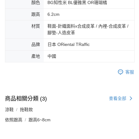
3.完整用戶服務條款，請詳閱以下連結：
https://oppay.tw/userRule
顏色
BG知性米 BL優雅黑 OR珊瑚橘
宅配-離島
【注意事項】
１．透過由恩沛科技股份有限公司提供之「AFTEE先享後付」服務完成之交
免運費
跟高
6.2cm
易，需依本服務之必要範圍內提供個人資料，並將交易相關給付款項請求債
權轉讓予恩沛科技股份有限公司。
付款後門市自取
材質
鞋面-針織面料x合成皮革 / 內裡-合成皮革 /
２．關於個人資料處理事宜，請瀏覽以下網址：
腳墊-人造皮革
免運費
https://aftee.tw/terms/#terms3
３．未成年的使用者請事先徵得法定代理人或監護人之同意方可使用
品牌
日本 ORiental TRaffic
「AFTEE先享後付」，若未經同意申辦者引起之損失，本公司不負相關責
任。
產地
中國
４．使用「AFTEE先享後付」時，將依據個別帳號之用戶狀況，依本公司即
時審查核予不同之上限額度；若仍有額度不足之情形，本公司將視審查結果
請求用戶進行身份認證。
客服
５．嚴禁一人註冊多個帳號或使用他人資訊註冊。若發現惡意使用之情形，
恩沛科技股份有限公司將有權停止該用戶之使用額度並採取法律行動。
商品相關分類 (3)
查看全部
涼鞋
拖鞋款
依照跟高
跟高6~8cm