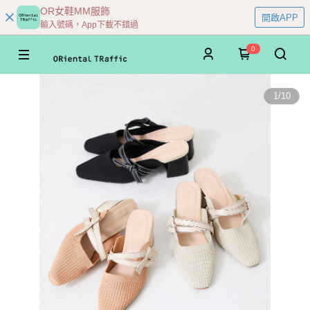
OR女鞋MM服飾
開啟APP
輸入號碼，App下載不錯過
0
1
/
10