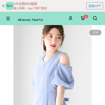
OR女鞋MM服飾
開啟APP
輸入號碼，App下載不錯過
0
1
/
10