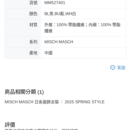
免運費
由本公司與您本人進行分期帳單所需資料之確認、核對及更正。
貨號
MM527401
客戶支援中心」
https://netprotections.freshdesk.com/support/home
3.完整用戶服務條款，請詳閱以下連結：
https://oppay.tw/userRule
宅配-離島
顏色
BL黑,BU藍,WH白
【注意事項】
１．透過由恩沛科技股份有限公司提供之「AFTEE先享後付」服務完成之交
免運費
易，需依本服務之必要範圍內提供個人資料，並將交易相關給付款項請求債
材質
外層：100% 聚酯纖維；內襯：100% 聚酯
權轉讓予恩沛科技股份有限公司。
付款後門市自取
纖維
２．關於個人資料處理事宜，請瀏覽以下網址：
免運費
https://aftee.tw/terms/#terms3
系列
MISCH MASCH
３．未成年的使用者請事先徵得法定代理人或監護人之同意方可使用
「AFTEE先享後付」，若未經同意申辦者引起之損失，本公司不負相關責
產地
中國
任。
４．使用「AFTEE先享後付」時，將依據個別帳號之用戶狀況，依本公司即
時審查核予不同之上限額度；若仍有額度不足之情形，本公司將視審查結果
客服
請求用戶進行身份認證。
５．嚴禁一人註冊多個帳號或使用他人資訊註冊。若發現惡意使用之情形，
恩沛科技股份有限公司將有權停止該用戶之使用額度並採取法律行動。
商品相關分類 (1)
MISCH MASCH 日系服飾女裝
2025 SPRING STYLE
評價