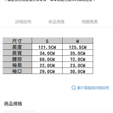
大哥付你分期
相關說明
【大哥付你分期使用說明】
詳細說明
商品規格
相關推薦
AFTEE先享後付
1.本服務由台灣大哥大提供，台灣大哥大用戶可立即使用無須另外申請。
2.付款方式選擇「大哥付你分期」，訂單成立後會自動跳轉到大哥付的交易
相關說明
流程，驗證手機門號後，選擇欲分期的期數、繳款截止日，確認付款後即完
【關於「AFTEE先享後付」】
成交易。
ATM付款
AFTEE先享後付是「在收到商品之後才付款」的支付方式。 讓您購物簡單
3.實際核准額度、可分期數及費用金額請依後續交易確認頁面所載為準。
便利好安心！
4.訂單成立30分鐘內，如未前往確認交易或遇審核未通過，訂單將自動取
１．簡單：不需註冊會員、不需綁卡、不需儲值。
運送方式
消。如遇「轉專審核」未通過狀況，表示未達大哥付你分期系統評分，恕無
２．便利：只要手機號碼，簡訊認證，即可結帳。
法說明評估內容。
３．安心：先確認商品／服務後，再付款。
付款後全家取貨
【繳款方式說明】
1.分期款項不併入電信帳單，「大哥付你分期」於每月結算日後寄送繳費提
免運費
【「AFTEE先享後付」結帳流程】
醒簡訊。
１．於結帳方式選擇「AFTEE先享後付」後，將跳轉至「AFTEE先享後付」
2.透過簡訊連結打開帳單後，可選擇「超商條碼／台灣大直營門市／銀行轉
付款後萊爾富取貨
結帳頁面，進行簡訊認證並確認金額後，即可完成結帳。
帳／街口支付／iPASS MONEY」等通路繳費。
２．訂單成立數日內，您將收到繳費通知簡訊。
免運費
３．收到繳費通知簡訊後14天內，點擊此簡訊中的連結，可透過四大超商／
【注意事項】
顯示電腦版詳細說明
ATM／網路銀行／等多元方式進行付款，方視為交易完成。
付款後7-11取貨
1.本服務係由「台灣大哥大股份有限公司」（以下簡稱本公司）所提供，讓
※ 請注意：結帳手續完成當下不需立刻繳費，但若您需要取消訂單，請聯絡
用戶於交易時，得透過本服務購買商品或服務，並由商店將買賣／分期付款
免運費
購買商品的店家。未經商家同意取消之訂單仍視為有效，需透過AFTEE先享
買賣價金債權讓與本公司後，依約使用本公司帳單繳交帳款。
後付繳納相關費用。
商品規格
2.基於同意付款使用「大哥付你分期」之契約關係目的，商店將以您的個人
宅配
※ 交易是否成功請以「AFTEE先享後付 」之結帳頁面顯示為準，若有關於
資料（包含姓名、電話或地址）提供予台灣大哥大進項蒐集、處理及利用，
是否繳費成功／繳費後需取消欲退款等相關疑問，請聯繫「AFTEE先享後付