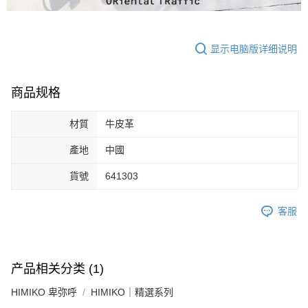
台湾大哥大与本人进行分期账单所需资料之确认、核对及更正。
1. 初次使用 AFTEE 時，將依認證結果及本公司審查結果，核予每個人不同
宅配-離島
3. 完整用户服务条款，请详阅以下链接：
https://oppay.tw/userRule
之上限額度
2. 結帳金額須大於NT$30
免运费
3. 目前僅支援台灣會員
显示电脑版详细说明
付款後門市自取
三、聲明條款
免运费
「AFTEE先享後付」(下稱本服務)乃由恩沛科技股份有限公司(下稱 AFTEE )
商品规格
所提供，並由 AFTEE 向您收取款項。因使用本服務所須提供之個人資料(包
含但不限於訂購人姓名、電話，收件人姓名、電話、收件地址)，將交付予
AFTEE 於本服務必要服務範圍內運用。關於 AFTEE 對於個人資料之蒐集、
材質
牛皮革
處理、利用，詳參 AFTEE 官網之『個人資料蒐集、處理及利用告知聲明』
（
https://aftee.tw/privacypolicy/
）。
產地
中國
若款項超過繳費期限，將根據當次的金額加收年利率 16% 的逾期滯納金。
貨號
641303
未成年的使用者，請事先徵得法定代理人或監護人之同意方可使用
AFTEE。
客服
若您對於個人資料之處理、利用有任何疑問，或欲行使相關法律權利，請聯
繫恩沛科技股份有限公司。若您不同意我們將上開所示之個人資料，連同必
要之購買訂單資訊提供予 AFTEE ，或讓 AFTEE 蒐集處理利用您的個人資
料，請勿選用本服務。
产品相关分类 (1)
HIMIKO 卑弥呼
HIMIKO｜精選系列