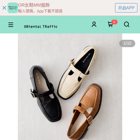
OR女鞋MM服飾
开启APP
輸入號碼，App下載不錯過
0
1
/
10