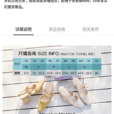
多款百搭色系，輕鬆搭配各種造型，配襪子穿更顯時尚，四季皆宜
大哥付你分期
的實用單品。
相关说明
【大哥付你分期使用说明】
AFTEE先享后付
1. 本服务由台湾大哥大提供，电信用户可立即使用无须另外申请。（限个人
月租型门号，不开放公司户及预付卡使用）
相关说明
2. 付款方式选择 “大哥付你分期”，订单成立后会自动跳转到大哥付的交易流
一、關於 AFTEE先享後付
详细说明
商品规格
相关推荐
程，验证手机门号后，选择欲分期的期数、缴款截止日，确认付款后即完成
ATM付款
1. 於付款方式選擇AFTEE先享後付，將跳出AFTEE先享後付手機驗證視
交易。
窗。
3. 实际核准额度、可分期数及费用金额请依后续交易确认页面所载为准。
2. 進行簡訊驗證之後，即可完成結帳手續。
运送方式
4. 订单成立30分钟内，如未前往确认交易或遇审核未通过，订单将自动取
3. 訂單確認後不需事先繳費，商品會配送至您的指定地址。
消。如遇 “转专审核”未通过状况，表示未达系统评分，恕无法说明评估内
4. 下訂完成後，您的手機會收到一封繳費通知簡訊，APP會員則會收到
付款後全家取貨
容。
AFTEE APP推播通知。
【缴款方式说明】
免运费
5. 收到商品當下無需繳費，確認無誤後，請再利用繳費通知簡訊或AFTEE
1. 分期款项不并入电信账单，“大哥付你分期”于每月结算日后寄送缴费提醒
APP於四大便利商店‧ATM/網銀等方式進行付款。
短信。
付款後萊爾富取貨
2. 通过短信链接打开账单后，可选择 “超商条码／台湾大直营门市／银行转
請留意繳費期限為 14 天。唯有下載 AFTEE App 成為 AFTEE 會員者方能享
免运费
账／街口支付／iPASS MONEY”等通路缴费。
有最長 45 天內付款之服務。
付款後7-11取貨
【注意事项】
繳費期限，為商家向您請款的時間，再加上使用AFTEE可延長的天數所計算
1. 本服务系由 “台湾大哥大股份有限公司”所提供，让用户于交易时，得通过
免运费
出。使用AFTEE下訂可以延長您收到商品前的繳費天數，但無法保證一定能
本服务购买商品或服务，并由商店将买卖／分期付款买卖价金债权让与本公
夠在期限內收到商品(例如:預購商品或預計到貨時間較長者)。因此無論收到
司后，依约使用本公司账单缴交账款。
宅配
商品與否，仍需要請您在AFTEE規定的時間內完成繳費。
2. 基于同意付款使用 “大哥付你分期”之契约关系目的，商店将以您的个人资
免运费
料（包含姓名、电话或地址）提供予台湾大哥大进项收集、处理及利用，由
二、付款限制