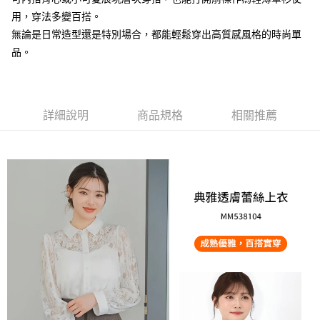
用，穿法多變百搭。
大哥付你分期
無論是日常造型還是特別場合，都能輕鬆穿出高質感風格的時尚單
相關說明
品。
【大哥付你分期使用說明】
AFTEE先享後付
1.本服務由台灣大哥大提供，台灣大哥大用戶可立即使用無須另外申請。
2.付款方式選擇「大哥付你分期」，訂單成立後會自動跳轉到大哥付的交易
相關說明
流程，驗證手機門號後，選擇欲分期的期數、繳款截止日，確認付款後即完
【關於「AFTEE先享後付」】
成交易。
ATM付款
AFTEE先享後付是「在收到商品之後才付款」的支付方式。 讓您購物簡單
詳細說明
商品規格
相關推薦
3.實際核准額度、可分期數及費用金額請依後續交易確認頁面所載為準。
便利好安心！
4.訂單成立30分鐘內，如未前往確認交易或遇審核未通過，訂單將自動取
１．簡單：不需註冊會員、不需綁卡、不需儲值。
運送方式
消。如遇「轉專審核」未通過狀況，表示未達大哥付你分期系統評分，恕無
２．便利：只要手機號碼，簡訊認證，即可結帳。
法說明評估內容。
３．安心：先確認商品／服務後，再付款。
付款後全家取貨
【繳款方式說明】
1.分期款項不併入電信帳單，「大哥付你分期」於每月結算日後寄送繳費提
免運費
【「AFTEE先享後付」結帳流程】
醒簡訊。
１．於結帳方式選擇「AFTEE先享後付」後，將跳轉至「AFTEE先享後付」
2.透過簡訊連結打開帳單後，可選擇「超商條碼／台灣大直營門市／銀行轉
付款後萊爾富取貨
結帳頁面，進行簡訊認證並確認金額後，即可完成結帳。
帳／街口支付／iPASS MONEY」等通路繳費。
２．訂單成立數日內，您將收到繳費通知簡訊。
免運費
３．收到繳費通知簡訊後14天內，點擊此簡訊中的連結，可透過四大超商／
【注意事項】
ATM／網路銀行／等多元方式進行付款，方視為交易完成。
付款後7-11取貨
1.本服務係由「台灣大哥大股份有限公司」（以下簡稱本公司）所提供，讓
※ 請注意：結帳手續完成當下不需立刻繳費，但若您需要取消訂單，請聯絡
用戶於交易時，得透過本服務購買商品或服務，並由商店將買賣／分期付款
免運費
購買商品的店家。未經商家同意取消之訂單仍視為有效，需透過AFTEE先享
買賣價金債權讓與本公司後，依約使用本公司帳單繳交帳款。
後付繳納相關費用。
2.基於同意付款使用「大哥付你分期」之契約關係目的，商店將以您的個人
宅配
※ 交易是否成功請以「AFTEE先享後付 」之結帳頁面顯示為準，若有關於
資料（包含姓名、電話或地址）提供予台灣大哥大進項蒐集、處理及利用，
是否繳費成功／繳費後需取消欲退款等相關疑問，請聯繫「AFTEE先享後付