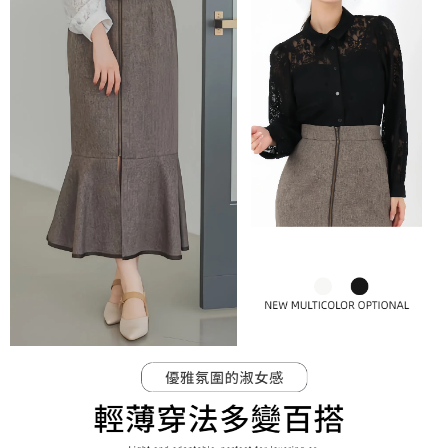
免運費
由本公司與您本人進行分期帳單所需資料之確認、核對及更正。
客戶支援中心」
https://netprotections.freshdesk.com/support/home
3.完整用戶服務條款，請詳閱以下連結：
https://oppay.tw/userRule
宅配-離島
【注意事項】
１．透過由恩沛科技股份有限公司提供之「AFTEE先享後付」服務完成之交
免運費
易，需依本服務之必要範圍內提供個人資料，並將交易相關給付款項請求債
權轉讓予恩沛科技股份有限公司。
付款後門市自取
２．關於個人資料處理事宜，請瀏覽以下網址：
免運費
https://aftee.tw/terms/#terms3
３．未成年的使用者請事先徵得法定代理人或監護人之同意方可使用
「AFTEE先享後付」，若未經同意申辦者引起之損失，本公司不負相關責
任。
４．使用「AFTEE先享後付」時，將依據個別帳號之用戶狀況，依本公司即
時審查核予不同之上限額度；若仍有額度不足之情形，本公司將視審查結果
請求用戶進行身份認證。
５．嚴禁一人註冊多個帳號或使用他人資訊註冊。若發現惡意使用之情形，
恩沛科技股份有限公司將有權停止該用戶之使用額度並採取法律行動。