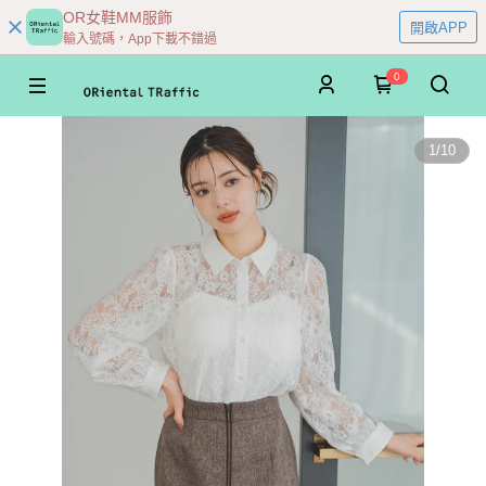
OR女鞋MM服飾
開啟APP
輸入號碼，App下載不錯過
0
1
/
10