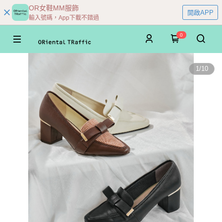
OR女鞋MM服飾
開啟APP
輸入號碼，App下載不錯過
0
1
/
10