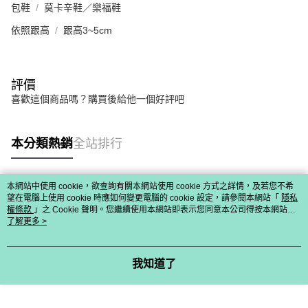
包鞋
莫卡辛鞋／樂福鞋
依照跟高
跟高3~5cm
評價
喜歡這個商品嗎？購買後給他一個好評吧
本分類熱銷
全站排行
本網站中使用 cookie，欲查詢有關本網站使用 cookie 方式之詳情，及若您不希
熱門標籤
望在電腦上使用 cookie 時應如何變更電腦的 cookie 設定，請參閱本網站「
隱私
權條款
」之 Cookie 聲明。您繼續使用本網站即表示您同意本公司得按本網站使
用條款之 Cookie 聲明使用 cookie。
了解更多 >
我知道了