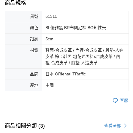
3.完整用戶服務條款，請詳閱以下連結：
https://oppay.tw/userRule
商品規格
宅配-離島
【注意事項】
１．透過由恩沛科技股份有限公司提供之「AFTEE先享後付」服務完成之交
免運費
貨號
51311
易，需依本服務之必要範圍內提供個人資料，並將交易相關給付款項請求債
權轉讓予恩沛科技股份有限公司。
付款後門市自取
顏色
BL優雅黑 BR布朗尼棕 BG知性米
２．關於個人資料處理事宜，請瀏覽以下網址：
免運費
https://aftee.tw/terms/#terms3
跟高
5cm
３．未成年的使用者請事先徵得法定代理人或監護人之同意方可使用
「AFTEE先享後付」，若未經同意申辦者引起之損失，本公司不負相關責
材質
鞋面-合成皮革 / 內裡-合成皮革 / 腳墊-人造
任。
４．使用「AFTEE先享後付」時，將依據個別帳號之用戶狀況，依本公司即
皮革 棕：鞋面-粗花呢面料x合成皮革 / 內
時審查核予不同之上限額度；若仍有額度不足之情形，本公司將視審查結果
裡-合成皮革 / 腳墊-人造皮革
請求用戶進行身份認證。
５．嚴禁一人註冊多個帳號或使用他人資訊註冊。若發現惡意使用之情形，
品牌
日本 ORiental TRaffic
恩沛科技股份有限公司將有權停止該用戶之使用額度並採取法律行動。
產地
中國
客服
商品相關分類 (3)
查看全部