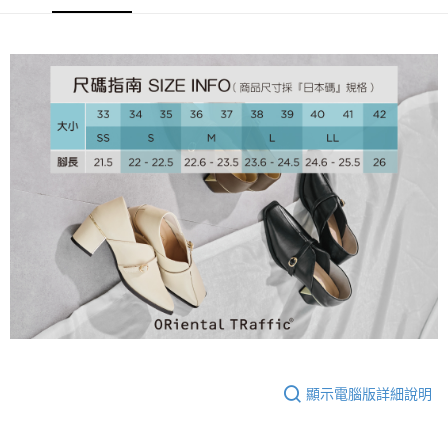
大哥付你分期
相關說明
【大哥付你分期使用說明】
AFTEE先享後付
1.本服務由台灣大哥大提供，台灣大哥大用戶可立即使用無須另外申請。
2.付款方式選擇「大哥付你分期」，訂單成立後會自動跳轉到大哥付的交易
相關說明
流程，驗證手機門號後，選擇欲分期的期數、繳款截止日，確認付款後即完
【關於「AFTEE先享後付」】
成交易。
ATM付款
AFTEE先享後付是「在收到商品之後才付款」的支付方式。 讓您購物簡單
3.實際核准額度、可分期數及費用金額請依後續交易確認頁面所載為準。
便利好安心！
4.訂單成立30分鐘內，如未前往確認交易或遇審核未通過，訂單將自動取
１．簡單：不需註冊會員、不需綁卡、不需儲值。
運送方式
消。如遇「轉專審核」未通過狀況，表示未達大哥付你分期系統評分，恕無
２．便利：只要手機號碼，簡訊認證，即可結帳。
法說明評估內容。
３．安心：先確認商品／服務後，再付款。
付款後全家取貨
【繳款方式說明】
1.分期款項不併入電信帳單，「大哥付你分期」於每月結算日後寄送繳費提
免運費
【「AFTEE先享後付」結帳流程】
醒簡訊。
１．於結帳方式選擇「AFTEE先享後付」後，將跳轉至「AFTEE先享後付」
2.透過簡訊連結打開帳單後，可選擇「超商條碼／台灣大直營門市／銀行轉
付款後萊爾富取貨
結帳頁面，進行簡訊認證並確認金額後，即可完成結帳。
帳／街口支付／iPASS MONEY」等通路繳費。
２．訂單成立數日內，您將收到繳費通知簡訊。
免運費
３．收到繳費通知簡訊後14天內，點擊此簡訊中的連結，可透過四大超商／
【注意事項】
ATM／網路銀行／等多元方式進行付款，方視為交易完成。
付款後7-11取貨
1.本服務係由「台灣大哥大股份有限公司」（以下簡稱本公司）所提供，讓
※ 請注意：結帳手續完成當下不需立刻繳費，但若您需要取消訂單，請聯絡
用戶於交易時，得透過本服務購買商品或服務，並由商店將買賣／分期付款
免運費
購買商品的店家。未經商家同意取消之訂單仍視為有效，需透過AFTEE先享
買賣價金債權讓與本公司後，依約使用本公司帳單繳交帳款。
後付繳納相關費用。
顯示電腦版詳細說明
2.基於同意付款使用「大哥付你分期」之契約關係目的，商店將以您的個人
宅配
※ 交易是否成功請以「AFTEE先享後付 」之結帳頁面顯示為準，若有關於
資料（包含姓名、電話或地址）提供予台灣大哥大進項蒐集、處理及利用，
是否繳費成功／繳費後需取消欲退款等相關疑問，請聯繫「AFTEE先享後付
免運費
由本公司與您本人進行分期帳單所需資料之確認、核對及更正。
客戶支援中心」
https://netprotections.freshdesk.com/support/home