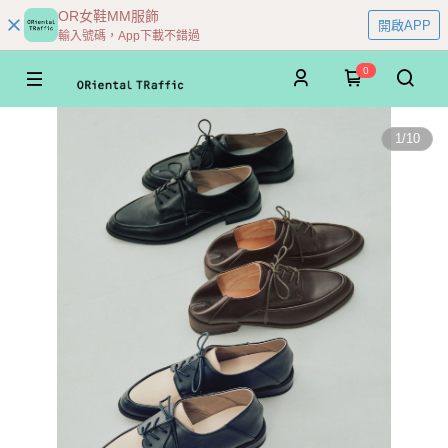
OR女鞋MM服飾
開啟APP
輸入號碼，App下載不錯過
0
1
/
10