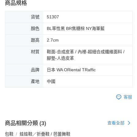
3.完整用戶服務條款，請詳閱以下連結：
https://oppay.tw/userRule
商品規格
宅配-離島
【注意事項】
１．透過由恩沛科技股份有限公司提供之「AFTEE先享後付」服務完成之交
免運費
貨號
51307
易，需依本服務之必要範圍內提供個人資料，並將交易相關給付款項請求債
權轉讓予恩沛科技股份有限公司。
付款後門市自取
顏色
BL率性黑 BR焦糖棕 NY海軍藍
２．關於個人資料處理事宜，請瀏覽以下網址：
免運費
https://aftee.tw/terms/#terms3
跟高
2.7cm
３．未成年的使用者請事先徵得法定代理人或監護人之同意方可使用
「AFTEE先享後付」，若未經同意申辦者引起之損失，本公司不負相關責
材質
鞋面-合成皮革 / 內裡-超細合成纖維面料 /
任。
４．使用「AFTEE先享後付」時，將依據個別帳號之用戶狀況，依本公司即
腳墊-人造皮革
時審查核予不同之上限額度；若仍有額度不足之情形，本公司將視審查結果
請求用戶進行身份認證。
品牌
日本 WA ORiental TRaffic
５．嚴禁一人註冊多個帳號或使用他人資訊註冊。若發現惡意使用之情形，
恩沛科技股份有限公司將有權停止該用戶之使用額度並採取法律行動。
產地
中國
客服
商品相關分類 (3)
查看全部
包鞋
娃娃鞋／折疊鞋 / 芭蕾舞鞋