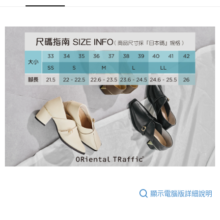
大哥付你分期
相關說明
【大哥付你分期使用說明】
AFTEE先享後付
1.本服務由台灣大哥大提供，台灣大哥大用戶可立即使用無須另外申請。
2.付款方式選擇「大哥付你分期」，訂單成立後會自動跳轉到大哥付的交易
相關說明
流程，驗證手機門號後，選擇欲分期的期數、繳款截止日，確認付款後即完
【關於「AFTEE先享後付」】
成交易。
ATM付款
AFTEE先享後付是「在收到商品之後才付款」的支付方式。 讓您購物簡單
3.實際核准額度、可分期數及費用金額請依後續交易確認頁面所載為準。
便利好安心！
4.訂單成立30分鐘內，如未前往確認交易或遇審核未通過，訂單將自動取
１．簡單：不需註冊會員、不需綁卡、不需儲值。
運送方式
消。如遇「轉專審核」未通過狀況，表示未達大哥付你分期系統評分，恕無
２．便利：只要手機號碼，簡訊認證，即可結帳。
法說明評估內容。
３．安心：先確認商品／服務後，再付款。
付款後全家取貨
【繳款方式說明】
1.分期款項不併入電信帳單，「大哥付你分期」於每月結算日後寄送繳費提
免運費
【「AFTEE先享後付」結帳流程】
醒簡訊。
１．於結帳方式選擇「AFTEE先享後付」後，將跳轉至「AFTEE先享後付」
2.透過簡訊連結打開帳單後，可選擇「超商條碼／台灣大直營門市／銀行轉
付款後萊爾富取貨
結帳頁面，進行簡訊認證並確認金額後，即可完成結帳。
帳／街口支付／iPASS MONEY」等通路繳費。
２．訂單成立數日內，您將收到繳費通知簡訊。
免運費
３．收到繳費通知簡訊後14天內，點擊此簡訊中的連結，可透過四大超商／
【注意事項】
ATM／網路銀行／等多元方式進行付款，方視為交易完成。
付款後7-11取貨
1.本服務係由「台灣大哥大股份有限公司」（以下簡稱本公司）所提供，讓
※ 請注意：結帳手續完成當下不需立刻繳費，但若您需要取消訂單，請聯絡
用戶於交易時，得透過本服務購買商品或服務，並由商店將買賣／分期付款
免運費
購買商品的店家。未經商家同意取消之訂單仍視為有效，需透過AFTEE先享
買賣價金債權讓與本公司後，依約使用本公司帳單繳交帳款。
後付繳納相關費用。
顯示電腦版詳細說明
2.基於同意付款使用「大哥付你分期」之契約關係目的，商店將以您的個人
宅配
※ 交易是否成功請以「AFTEE先享後付 」之結帳頁面顯示為準，若有關於
資料（包含姓名、電話或地址）提供予台灣大哥大進項蒐集、處理及利用，
是否繳費成功／繳費後需取消欲退款等相關疑問，請聯繫「AFTEE先享後付
免運費
由本公司與您本人進行分期帳單所需資料之確認、核對及更正。
客戶支援中心」
https://netprotections.freshdesk.com/support/home