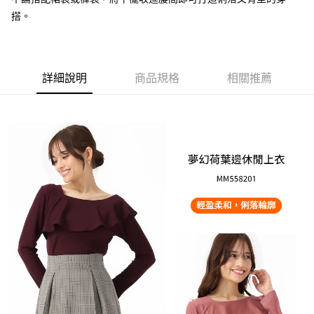
搭。
大哥付你分期
相關說明
【大哥付你分期使用說明】
AFTEE先享後付
1.本服務由台灣大哥大提供，台灣大哥大用戶可立即使用無須另外申請。
2.付款方式選擇「大哥付你分期」，訂單成立後會自動跳轉到大哥付的交易
詳細說明
商品規格
相關推薦
相關說明
流程，驗證手機門號後，選擇欲分期的期數、繳款截止日，確認付款後即完
【關於「AFTEE先享後付」】
成交易。
ATM付款
AFTEE先享後付是「在收到商品之後才付款」的支付方式。 讓您購物簡單
3.實際核准額度、可分期數及費用金額請依後續交易確認頁面所載為準。
便利好安心！
4.訂單成立30分鐘內，如未前往確認交易或遇審核未通過，訂單將自動取
１．簡單：不需註冊會員、不需綁卡、不需儲值。
運送方式
消。如遇「轉專審核」未通過狀況，表示未達大哥付你分期系統評分，恕無
２．便利：只要手機號碼，簡訊認證，即可結帳。
法說明評估內容。
３．安心：先確認商品／服務後，再付款。
付款後全家取貨
【繳款方式說明】
1.分期款項不併入電信帳單，「大哥付你分期」於每月結算日後寄送繳費提
免運費
【「AFTEE先享後付」結帳流程】
醒簡訊。
１．於結帳方式選擇「AFTEE先享後付」後，將跳轉至「AFTEE先享後付」
2.透過簡訊連結打開帳單後，可選擇「超商條碼／台灣大直營門市／銀行轉
付款後萊爾富取貨
結帳頁面，進行簡訊認證並確認金額後，即可完成結帳。
帳／街口支付／iPASS MONEY」等通路繳費。
２．訂單成立數日內，您將收到繳費通知簡訊。
免運費
３．收到繳費通知簡訊後14天內，點擊此簡訊中的連結，可透過四大超商／
【注意事項】
ATM／網路銀行／等多元方式進行付款，方視為交易完成。
付款後7-11取貨
1.本服務係由「台灣大哥大股份有限公司」（以下簡稱本公司）所提供，讓
※ 請注意：結帳手續完成當下不需立刻繳費，但若您需要取消訂單，請聯絡
用戶於交易時，得透過本服務購買商品或服務，並由商店將買賣／分期付款
免運費
購買商品的店家。未經商家同意取消之訂單仍視為有效，需透過AFTEE先享
買賣價金債權讓與本公司後，依約使用本公司帳單繳交帳款。
後付繳納相關費用。
2.基於同意付款使用「大哥付你分期」之契約關係目的，商店將以您的個人
宅配
※ 交易是否成功請以「AFTEE先享後付 」之結帳頁面顯示為準，若有關於
資料（包含姓名、電話或地址）提供予台灣大哥大進項蒐集、處理及利用，
是否繳費成功／繳費後需取消欲退款等相關疑問，請聯繫「AFTEE先享後付