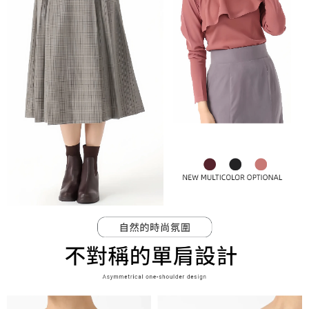
免運費
由本公司與您本人進行分期帳單所需資料之確認、核對及更正。
客戶支援中心」
https://netprotections.freshdesk.com/support/home
3.完整用戶服務條款，請詳閱以下連結：
https://oppay.tw/userRule
宅配-離島
【注意事項】
１．透過由恩沛科技股份有限公司提供之「AFTEE先享後付」服務完成之交
免運費
易，需依本服務之必要範圍內提供個人資料，並將交易相關給付款項請求債
權轉讓予恩沛科技股份有限公司。
付款後門市自取
２．關於個人資料處理事宜，請瀏覽以下網址：
免運費
https://aftee.tw/terms/#terms3
３．未成年的使用者請事先徵得法定代理人或監護人之同意方可使用
「AFTEE先享後付」，若未經同意申辦者引起之損失，本公司不負相關責
任。
４．使用「AFTEE先享後付」時，將依據個別帳號之用戶狀況，依本公司即
時審查核予不同之上限額度；若仍有額度不足之情形，本公司將視審查結果
請求用戶進行身份認證。
５．嚴禁一人註冊多個帳號或使用他人資訊註冊。若發現惡意使用之情形，
恩沛科技股份有限公司將有權停止該用戶之使用額度並採取法律行動。