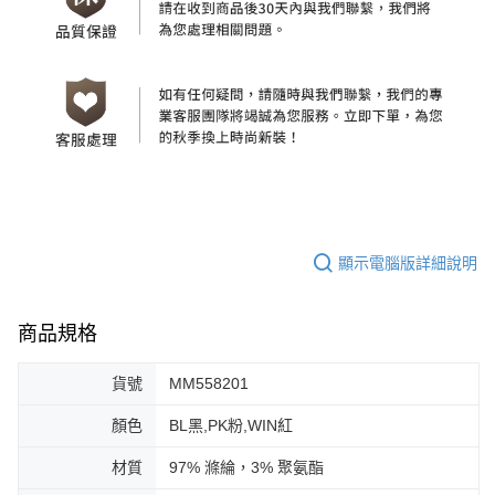
顯示電腦版詳細說明
商品規格
貨號
MM558201
顏色
BL黑,PK粉,WIN紅
材質
97% 滌綸，3% 聚氨酯