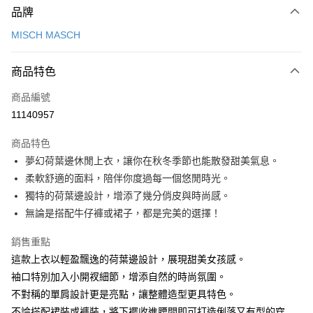
品牌
信用卡一次付款
MISCH MASCH
信用卡分期付款
3 期 0 利率 每期
NT$560
21家銀行
商品特色
6 期 0 利率 每期
NT$280
21家銀行
合作金庫商業銀行
第一商業銀行
商品編號
華南商業銀行
彰化商業銀行
12 期 0 利率 每期
NT$140
21家銀行
合作金庫商業銀行
第一商業銀行
11140957
上海商業儲蓄銀行
台北富邦商業銀行
華南商業銀行
彰化商業銀行
24 期 0 利率 每期
NT$70
20家銀行
合作金庫商業銀行
第一商業銀行
國泰世華商業銀行
兆豐國際商業銀行
上海商業儲蓄銀行
台北富邦商業銀行
商品特色
華南商業銀行
彰化商業銀行
30 期 0 利率 每期
臺灣中小企業銀行
NT$56
台中商業銀行
7家銀行
合作金庫商業銀行
第一商業銀行
國泰世華商業銀行
兆豐國際商業銀行
夢幻荷葉邊休閒上衣，讓你在秋冬季節也能散發甜美氣息。
上海商業儲蓄銀行
台北富邦商業銀行
匯豐（台灣）商業銀行
華泰商業銀行
華南商業銀行
彰化商業銀行
臺灣中小企業銀行
台中商業銀行
合作金庫商業銀行
彰化商業銀行
LINE Pay
國泰世華商業銀行
兆豐國際商業銀行
柔軟舒適的面料，陪伴你度過每一個悠閒時光。
聯邦商業銀行
遠東國際商業銀行
上海商業儲蓄銀行
台北富邦商業銀行
匯豐（台灣）商業銀行
華泰商業銀行
華泰商業銀行
聯邦商業銀行
臺灣中小企業銀行
台中商業銀行
元大商業銀行
永豐商業銀行
獨特的荷葉邊設計，增添了幾分俏皮與時尚感。
兆豐國際商業銀行
臺灣中小企業銀行
聯邦商業銀行
遠東國際商業銀行
Apple Pay
元大商業銀行
永豐商業銀行
匯豐（台灣）商業銀行
華泰商業銀行
玉山商業銀行
星展（台灣）商業銀行
台中商業銀行
匯豐（台灣）商業銀行
無論是搭配牛仔褲或裙子，都是完美的選擇！
元大商業銀行
永豐商業銀行
台新國際商業銀行
聯邦商業銀行
遠東國際商業銀行
台新國際商業銀行
中國信託商業銀行
華泰商業銀行
聯邦商業銀行
街口支付
玉山商業銀行
星展（台灣）商業銀行
元大商業銀行
永豐商業銀行
台灣樂天信用卡公司
遠東國際商業銀行
元大商業銀行
銷售重點
台新國際商業銀行
中國信託商業銀行
玉山商業銀行
星展（台灣）商業銀行
悠遊付
永豐商業銀行
玉山商業銀行
台灣樂天信用卡公司
這款上衣以輕盈飄逸的荷葉邊設計，展現甜美女孩感。
台新國際商業銀行
中國信託商業銀行
星展（台灣）商業銀行
台新國際商業銀行
袖口特別加入小開衩細節，增添自然的時尚氛圍。
台灣樂天信用卡公司
Google Pay
中國信託商業銀行
台灣樂天信用卡公司
不對稱的單肩設計更是亮點，讓整體造型更具特色。
全盈+PAY
不論搭配裙裝或褲裝，將下襬收進腰間即可打造俐落又有型的穿