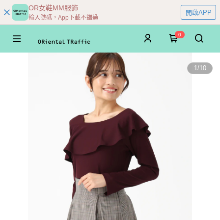
OR女鞋MM服飾
開啟APP
輸入號碼，App下載不錯過
0
1
/
10