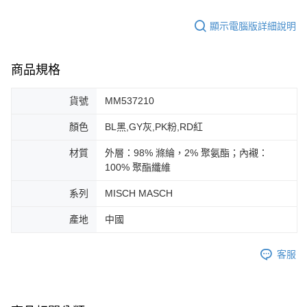
顯示電腦版詳細說明
商品規格
貨號
MM537210
顏色
BL黑,GY灰,PK粉,RD紅
材質
外層：98% 滌綸，2% 聚氨酯；內襯：
100% 聚酯纖維
系列
MISCH MASCH
產地
中國
客服