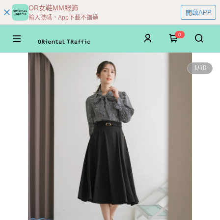
OR女鞋MM服飾
開啟APP
輸入號碼，App下載不錯過
0
1
/
10