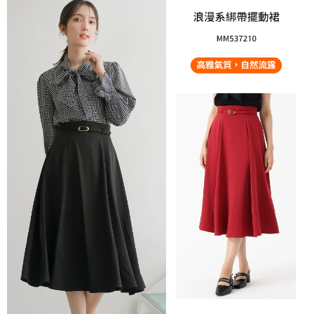
免運費
由本公司與您本人進行分期帳單所需資料之確認、核對及更正。
客戶支援中心」
https://netprotections.freshdesk.com/support/home
3.完整用戶服務條款，請詳閱以下連結：
https://oppay.tw/userRule
宅配-離島
【注意事項】
１．透過由恩沛科技股份有限公司提供之「AFTEE先享後付」服務完成之交
免運費
易，需依本服務之必要範圍內提供個人資料，並將交易相關給付款項請求債
權轉讓予恩沛科技股份有限公司。
付款後門市自取
２．關於個人資料處理事宜，請瀏覽以下網址：
免運費
https://aftee.tw/terms/#terms3
３．未成年的使用者請事先徵得法定代理人或監護人之同意方可使用
「AFTEE先享後付」，若未經同意申辦者引起之損失，本公司不負相關責
任。
４．使用「AFTEE先享後付」時，將依據個別帳號之用戶狀況，依本公司即
時審查核予不同之上限額度；若仍有額度不足之情形，本公司將視審查結果
請求用戶進行身份認證。
５．嚴禁一人註冊多個帳號或使用他人資訊註冊。若發現惡意使用之情形，
恩沛科技股份有限公司將有權停止該用戶之使用額度並採取法律行動。