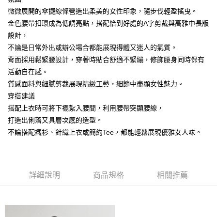
微微展開的傘擺線條營造出柔美的女性印象，隨步伐輕盈搖曳。
大哥付你分期
金色腰帶扣環成為低調亮點，搭配恰到好處的A字剪裁與高雅中長版
相關說明
設計，
【大哥付你分期使用說明】
AFTEE先享後付
1.本服務由台灣大哥大提供，台灣大哥大用戶可立即使用無須另外申請。
不論是日常外出或辦公場合都能展現得體又迷人的氣質。
2.付款方式選擇「大哥付你分期」，訂單成立後會自動跳轉到大哥付的交易
相關說明
背面採用鬆緊腰設計，穿著時貼合舒適不緊繃，修飾腰身同時保有
流程，驗證手機門號後，選擇欲分期的期數、繳款截止日，確認付款後即完
【關於「AFTEE先享後付」】
成交易。
活動自在感。
ATM付款
AFTEE先享後付是「在收到商品之後才付款」的支付方式。 讓您購物簡單
3.實際核准額度、可分期數及費用金額請依後續交易確認頁面所載為準。
便利好安心！
質感面料與細膩剪裁展現精緻工藝，細節中盡顯女性魅力。
4.訂單成立30分鐘內，如未前往確認交易或遇審核未通過，訂單將自動取
１．簡單：不需註冊會員、不需綁卡、不需儲值。
穿搭建議
運送方式
消。如遇「轉專審核」未通過狀況，表示未達大哥付你分期系統評分，恕無
２．便利：只要手機號碼，簡訊認證，即可結帳。
法說明評估內容。
搭配上衣時可將下襬紮入腰間，利用腰帶突顯腰線，
３．安心：先確認商品／服務後，再付款。
付款後全家取貨
【繳款方式說明】
打造出俐落又具層次感的造型。
1.分期款項不併入電信帳單，「大哥付你分期」於每月結算日後寄送繳費提
免運費
【「AFTEE先享後付」結帳流程】
醒簡訊。
不論搭配襯衫、針織上衣或簡約Tee，都能輕鬆展現優雅女人味。
１．於結帳方式選擇「AFTEE先享後付」後，將跳轉至「AFTEE先享後付」
2.透過簡訊連結打開帳單後，可選擇「超商條碼／台灣大直營門市／銀行轉
付款後萊爾富取貨
結帳頁面，進行簡訊認證並確認金額後，即可完成結帳。
帳／街口支付／iPASS MONEY」等通路繳費。
２．訂單成立數日內，您將收到繳費通知簡訊。
免運費
３．收到繳費通知簡訊後14天內，點擊此簡訊中的連結，可透過四大超商／
【注意事項】
ATM／網路銀行／等多元方式進行付款，方視為交易完成。
付款後7-11取貨
詳細說明
商品規格
相關推薦
1.本服務係由「台灣大哥大股份有限公司」（以下簡稱本公司）所提供，讓
※ 請注意：結帳手續完成當下不需立刻繳費，但若您需要取消訂單，請聯絡
用戶於交易時，得透過本服務購買商品或服務，並由商店將買賣／分期付款
免運費
購買商品的店家。未經商家同意取消之訂單仍視為有效，需透過AFTEE先享
買賣價金債權讓與本公司後，依約使用本公司帳單繳交帳款。
後付繳納相關費用。
2.基於同意付款使用「大哥付你分期」之契約關係目的，商店將以您的個人
宅配
※ 交易是否成功請以「AFTEE先享後付 」之結帳頁面顯示為準，若有關於
資料（包含姓名、電話或地址）提供予台灣大哥大進項蒐集、處理及利用，
是否繳費成功／繳費後需取消欲退款等相關疑問，請聯繫「AFTEE先享後付