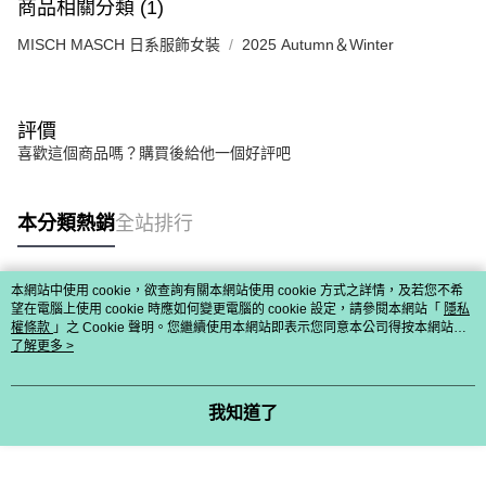
商品相關分類 (1)
MISCH MASCH 日系服飾女裝
2025 Autumn＆Winter
評價
喜歡這個商品嗎？購買後給他一個好評吧
本分類熱銷
全站排行
本網站中使用 cookie，欲查詢有關本網站使用 cookie 方式之詳情，及若您不希
熱門標籤
望在電腦上使用 cookie 時應如何變更電腦的 cookie 設定，請參閱本網站「
隱私
權條款
」之 Cookie 聲明。您繼續使用本網站即表示您同意本公司得按本網站使
用條款之 Cookie 聲明使用 cookie。
了解更多 >
我知道了