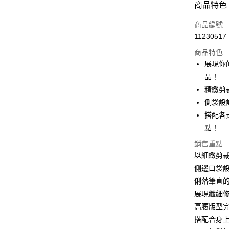
商品特色
3 期 
商品編號
6 期 
合作金
11230517
華南商
12 期
合作金
上海商
商品特色
華南商
24 期
合作金
國泰世
展現你
上海商
華南商
30 期
臺灣中
合作金
品！
國泰世
上海商
匯豐（
華南商
臺灣中
合作金
精緻剪
LINE Pay
國泰世
聯邦商
上海商
匯豐（
華泰商
側袋設
臺灣中
元大商
兆豐國
聯邦商
Apple Pay
元大商
匯豐（
搭配各
玉山商
台中商
元大商
台新國
聯邦商
台新國
點！
華泰商
街口支付
玉山商
元大商
台灣樂
遠東國
台新國
銷售重點
玉山商
悠遊付
永豐商
台灣樂
以細緻剪
台新國
星展（
台灣樂
Google Pa
側邊口袋
中國信
俐落筆直
全盈+PAY
展現纖細
大哥付你
高腰版型
相關說明
搭配合身
【大哥付