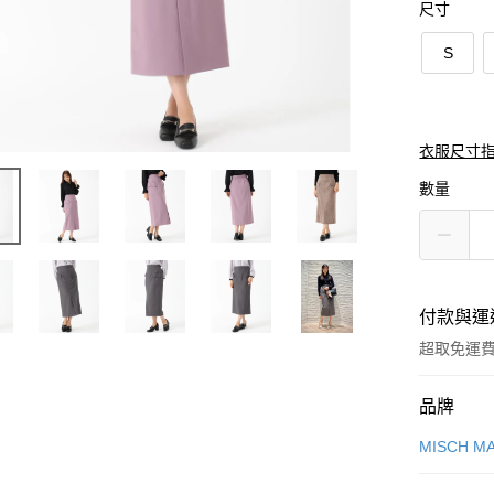
尺寸
S
衣服尺寸
數量
付款與運
超取免運
付款方式
品牌
信用卡一
MISCH M
信用卡分