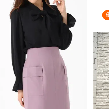
交易，需
免運費
求債權轉
２．關於
付款後門
https://aft
免運費
３．未成
「AFTE
任。
４．使用「
即時審查
結果請求
５．嚴禁
形，恩沛
動。