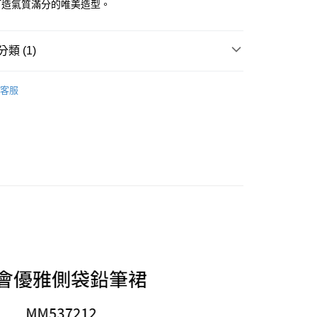
打造氣質滿分的唯美造型。
享後付
由台灣大哥大提供，台灣大哥大用戶可立即使用無須另外申請。
式選擇「大哥付你分期」，訂單成立後會自動跳轉到大哥付的交易
證手機門號後，選擇欲分期的期數、繳款截止日，確認付款後即
FTEE先享後付」】
。
類 (1)
先享後付是「在收到商品之後才付款」的支付方式。 讓您購物簡單
准額度、可分期數及費用金額請依後續交易確認頁面所載為準。
心！
立30分鐘內，如未前往確認交易或遇審核未通過，訂單將自動取
：不需註冊會員、不需綁卡、不需儲值。
MASCH 日系服飾女裝
2025 Autumn＆Winter
「轉專審核」未通過狀況，表示未達大哥付你分期系統評分，恕
：只要手機號碼，簡訊認證，即可結帳。
客服
評估內容。
：先確認商品／服務後，再付款。
式說明】
家取貨
項不併入電信帳單，「大哥付你分期」於每月結算日後寄送繳費提
EE先享後付」結帳流程】
方式選擇「AFTEE先享後付」後，將跳轉至「AFTEE先享後
訊連結打開帳單後，可選擇「超商條碼／台灣大直營門市／銀行轉
頁面，進行簡訊認證並確認金額後，即可完成結帳。
付／iPASS MONEY」等通路繳費。
爾富取貨
成立數日內，您將收到繳費通知簡訊。
費通知簡訊後14天內，點擊此簡訊中的連結，可透過四大超商
項】
網路銀行／等多元方式進行付款，方視為交易完成。
係由「台灣大哥大股份有限公司」（以下簡稱本公司）所提供，讓
：結帳手續完成當下不需立刻繳費，但若您需要取消訂單，請聯
1取貨
易時，得透過本服務購買商品或服務，並由商店將買賣／分期付
的店家。未經商家同意取消之訂單仍視為有效，需透過AFTEE
金債權讓與本公司後，依約使用本公司帳單繳交帳款。
繳納相關費用。
意付款使用「大哥付你分期」之契約關係目的，商店將以您的個人
否成功請以「AFTEE先享後付 」之結帳頁面顯示為準，若有關於
含姓名、電話或地址）提供予台灣大哥大進項蒐集、處理及利
功／繳費後需取消欲退款等相關疑問，請聯繫「AFTEE先享後
公司與您本人進行分期帳單所需資料之確認、核對及更正。
援中心」
https://netprotections.freshdesk.com/support/home
戶服務條款，請詳閱以下連結：
https://oppay.tw/userRule
項】
恩沛科技股份有限公司提供之「AFTEE先享後付」服務完成之