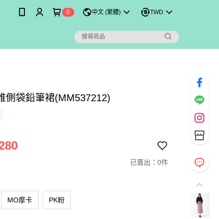
0
中文 (繁體)
TWD
側袋鉛筆裙(MM537212)
280
已賣出：0件
MO摩卡
PK粉