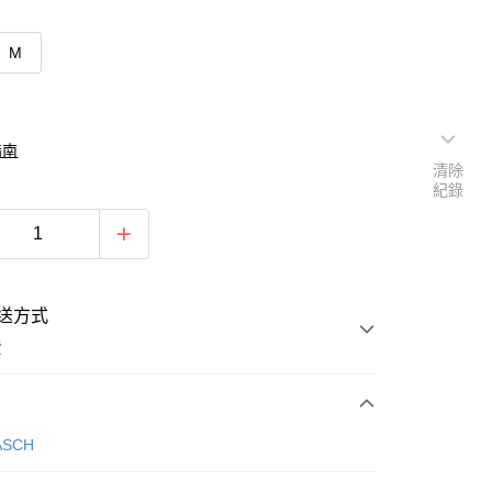
M
指南
清除
紀錄
送方式
費
次付款
ASCH
期付款