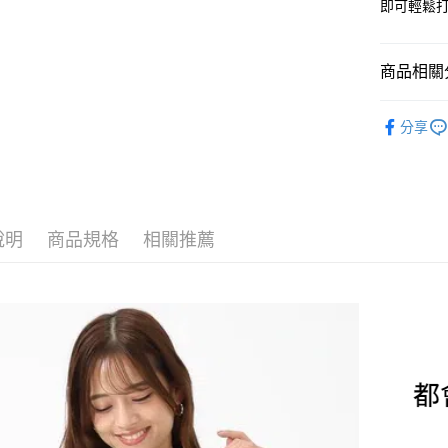
即可輕鬆
AFTEE先
1.本服務
2.付款方
相關說明
流程，驗
【關於「A
ATM付款
完成交易
商品相關分
AFTEE
3.實際核
便利好安
4.訂單成
１．簡單
MISCH 
消。如遇
２．便利
分享
運送方式
無法說明
３．安心
【繳款方
付款後全
1.分期款
【「AFT
醒簡訊。
免運費
１．於結帳
2.透過簡
付」結帳
帳／街口支
付款後萊
２．訂單
說明
商品規格
相關推薦
３．收到繳
免運費
【注意事
／ATM／
1.本服務
※ 請注意
付款後7-1
用戶於交
絡購買商品
款買賣價
先享後付
免運費
2.基於同
※ 交易是
資料（包
是否繳費成
宅配
用，由本
付客戶支
免運費
3.完整用
【注意事
宅配-離島
１．透過由