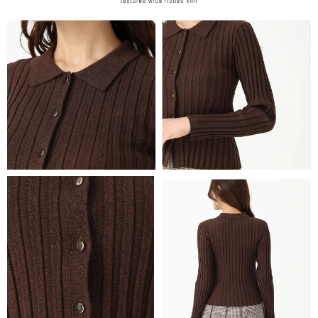
penggunaan perkhidmatan. Sila rujuk kepada "Penyata Pengumpulan
anda (termasuk nama, nombor telefon, atau alamat) kepada Syarikat bagi
Data Peribadi, Pemprosesan, Penggunaan"
tujuan pengumpulan, pemprosesan dan penggunaan data yang
(https://aftee.tw/privacypolicy/
) untuk maklumat lanjut.
diperlukan untuk pengebilan ansuran, termasuk pengesahan,
pengesahan semula dan pembetulan.
Jumlah yang diperakui untuk pengguna kali pertama yang lulus
kelulusan boleh sehingga NT$10,000. Jika pengguna tidak membuat
Untuk terma perkhidmatan penuh, sila rujuk pautan berikut:
pembayaran dalam tempoh tersebut, yuran pembayaran lewat sebanyak
https://oppay.tw/userRule
" target="_blank" class="link revert-
20% setahun akan dikenakan. Pengguna bawah umur dikehendaki
style">https://oppay.tw/userRule
mendapatkan kebenaran daripada ibu bapa atau penjaga yang sah
untuk menggunakan AFTEE.
【Panduan Penggunaan Pembayaran Ansuran Gogo】
1. Perkhidmatan ini disediakan oleh Taiwan Mobile, pengguna telefon
Sila hubungi NP Taiwan Inc. di
cs_tw@netprotections.co.jp
jika anda
mudah alih boleh segera menggunakan tanpa perlu memohon lagi.
mempunyai sebarang kebimbangan mengenai pemprosesan dan
(Hanya untuk nombor langganan peribadi, tidak terbuka untuk syarikat
penggunaan pada data peribadi. Jika anda tidak bersetuju dengan data
dan kad prabayar)
peribadi yang disenaraikan seperti di atas akan dikumpul dan digunakan
2. Pilihan kaedah pembayaran "Pembayaran Ansuran Gogo", selepas
oleh AFTEE, sila jangan gunakan perkhidmatan ini.
pesanan ditubuhkan, akan secara automatik dialihkan ke proses
transaksi Gogo, selepas pengesahan nombor telefon, pilih bilangan
ansuran yang diingini, tarikh akhir pembayaran, dan setelah
mengesahkan pembayaran, transaksi akan selesai.
3. Jumlah kelulusan sebenar, bilangan ansuran dan jumlah bayaran
adalah berdasarkan halaman pengesahan transaksi seterusnya.
4. Dalam masa 30 minit selepas pesanan ditubuhkan, jika tidak pergi
untuk mengesahkan transaksi atau jika tidak lulus semakan, pesanan
akan dibatalkan secara automatik. Jika terdapat situasi "pindah untuk
semakan khusus" yang tidak lulus, ini menunjukkan bahawa sistem