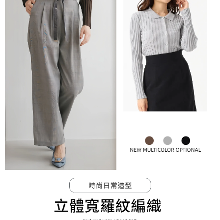
bagaimanapun, bagi mereka yang telah memuat turun Aplikasi AFTEE
peringkat "semakan manual", ini bermakna kriteria pemarkahan sistem
宅配
dan mendaftar sebagai ahli AFTEE boleh menikmati tempoh pembayaran
tidak dipenuhi; butiran penilaian khusus tidak akan didedahkan.
sehingga 45 hari.
Penghantaran percuma
[Arahan Pembayaran]
Tempoh pembayaran dikira dari masa kedai meminta pembayaran anda,
宅配-離島
ditambah dengan bilangan hari yang boleh dilanjutkan oleh AFTEE. Anda
Pembayaran ansuran melalui OP Pay Later akan dibilkan secara
Penghantaran percuma
boleh melanjutkan tempoh pembayaran anda sebelum anda menerima
berasingan dan tidak termasuk dalam bil telekom anda. SMS peringatan
pesanan. Walau bagaimanapun, tiada jaminan bahawa anda boleh
pembayaran akan dihantar selepas kitaran bil bulanan.
付款後門市自取
menerima pesanan anda semasa tempoh pembayaran (cth.: produk
prapesanan atau produk yang mungkin mengambil masa yang lebih
Penghantaran percuma
Selepas mengakses bil melalui pautan dalam SMS, anda boleh
lama untuk dihantar). Oleh itu, anda dikehendaki membuat pembayaran
menyelesaikan pembayaran anda melalui salah satu saluran berikut: kod
kepada AFTEE dalam tempoh sama ada anda menerima pesanan.
bar kedai serbaneka, kedai runcit Taiwan Mobile, pemindahan bank,
JKOPay, atau iPASS MONEY.
Kedua, Sekatan Pembayaran
1. Jumlah yang diperakui untuk pengguna kali pertama boleh sehingga
[Nota Penting]
NT$10,000. Amaun diperakui sebenar yang diluluskan akan berdasarkan
keputusan pensijilan dan semakan oleh AFTEE.
Perkhidmatan ini disediakan oleh Taiwan Mobile Co., Ltd. (“Syarikat”),
2. Amaun perbelanjaan minimum mestilah lebih besar daripada NT$20.
yang membolehkan pelanggan membeli barangan atau perkhidmatan
3. Pada masa ini hanya tersedia untuk ahli Taiwan.
melalui perkhidmatan ini pada masa transaksi. Hasil daripada pembelian
atau pembayaran ansuran akan dipindahkan oleh peniaga kepada
Ketiga, Syarat Perkhidmatan
Syarikat, dan pelanggan hendaklah membuat pembayaran mengikut
Perkhidmatan AFTEE Beli Sekarang Bayar Kemudian disediakan oleh NP
perjanjian menggunakan sistem bil Syarikat.
Taiwan, Inc. dan AFTEE akan membuat bil kepada pengguna. AFTEE
akan menggunakan data peribadi yang dikumpul (termasuk nama
Untuk memenuhi hubungan kontrak yang terjalin melalui persetujuan
pembeli, no. telefon, nama penerima, no. telefon, alamat penerima) untuk
penggunaan OP Pay Later, peniaga akan memberikan maklumat peribadi