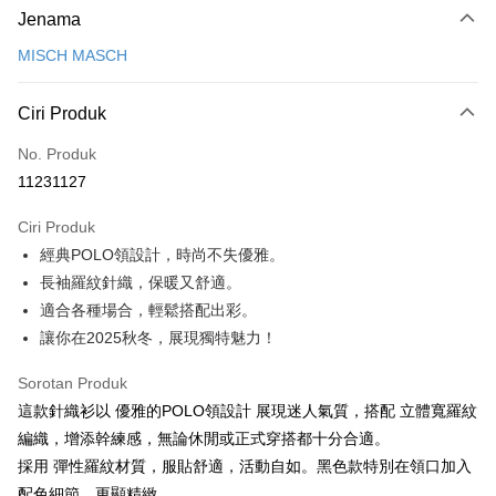
Jenama
Kad Kredit (Bayaran Penuh)
MISCH MASCH
Ansuran Kad Kredit
3 ansuran pada kadar faedah 0,
NT$660
setiap ansuran
Ciri Produk
21 Bank
6 ansuran pada kadar faedah 0,
NT$330
setiap
Taiwan Cooperative Bank
Bank Komersial Pertama
No. Produk
Hua Nan Commercial
Chang Hwa Commercial
ansuran
21 Bank
11231127
Bank
Bank
12 ansuran pada kadar faedah 0,
NT$165
setiap ansuran
Taiwan Cooperative Bank
Bank Komersial Pertama
The Shanghai
Bank Komersial Taipei
Hua Nan Commercial Bank
Chang Hwa Commercial Bank
21 Bank
Ciri Produk
24 ansuran pada kadar faedah 0,
NT$82
setiap
Taiwan Cooperative Bank
Bank Komersial Pertama
Commercial & Savings
Fubon
The Shanghai Commercial &
Bank Komersial Taipei Fubon
經典POLO領設計，時尚不失優雅。
Hua Nan Commercial
Chang Hwa Commercial
ansuran
Bank
20 Bank
Savings Bank
Bank
Bank
Bank Cathay United
Mega International
長袖羅紋針織，保暖又舒適。
30 ansuran pada kadar faedah 0,
NT$66
setiap ansuran
Taiwan Cooperative Bank
Bank Komersial Pertama
Bank Cathay United
Mega International Commercial
The Shanghai
Bank Komersial Taipei
Commercial Bank
適合各種場合，輕鬆搭配出彩。
Hua Nan Commercial Bank
Chang Hwa Commercial Bank
Bank
7 Bank
Taiwan Cooperative Bank
Chang Hwa Commercial
Commercial & Savings
Fubon
Taiwan Business Bank
Taichung Commercial
LINE Pay
讓你在2025秋冬，展現獨特魅力！
The Shanghai Commercial &
Bank Komersial Taipei Fubon
Taiwan Business Bank
Taichung Commercial Bank
Bank
Bank
Bank
Savings Bank
HSBC Bank (Taiwan) Limited
Hwatai Bank
Apple Pay
Hwatai Bank
Union Bank of Taiwan
Bank Cathay United
Mega International
HSBC Bank (Taiwan)
Hwatai Bank
Sorotan Produk
Mega International Commercial
Taiwan Business Bank
Union Bank of Taiwan
Far Eastern International Bank
Yuanta Commercial Bank
Bank SinoPac
Commercial Bank
Limited
Bank
Yuanta Commercial Bank
Bank SinoPac
這款針織衫以 優雅的POLO領設計 展現迷人氣質，搭配 立體寬羅紋
JKOPAY
Bank Antarabangsa
Taiwan Business Bank
Taichung Commercial
Union Bank of Taiwan
Far Eastern International
Taichung Commercial Bank
HSBC Bank (Taiwan) Limited
Bank Komersial E.SUN
DBS Bank
編織，增添幹練感，無論休閒或正式穿搭都十分合適。
Taishin
Bank
Bank
Easy Wallet
Hwatai Bank
Union Bank of Taiwan
Bank Antarabangsa Taishin
Bank CTBC
HSBC Bank (Taiwan)
Hwatai Bank
採用 彈性羅紋材質，服貼舒適，活動自如。黑色款特別在領口加入
Yuanta Commercial Bank
Bank SinoPac
Far Eastern International Bank
Yuanta Commercial Bank
Syarikat Kad Kredit Rakuten
Limited
Bank Komersial E.SUN
DBS Bank
Google Pay
配色細節，更顯精緻。