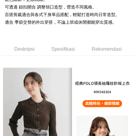
Bank SinoPac
Bank Komersial E.SUN
Taiwan
Union Bank of Taiwan
Far Eastern International
Bank Antarabangsa
Bank CTBC
可透過 鈕扣開合 調整領口造型，營造不同風格。
DBS Bank
Bank Antarabangsa Taishin
Plus PAY
Bank
Taishin
Bank CTBC
Syarikat Kad Kredit Rakuten
百搭剪裁適合與各式下身單品搭配，輕鬆打造時尚日常造型。
Yuanta Commercial Bank
Bank SinoPac
Syarikat Kad Kredit
Taiwan
OP Pay Later
適合 季節交替的外出穿搭，不論上班或休閒都能穿出質感。
Bank Komersial E.SUN
DBS Bank
Rakuten Taiwan
Deskripsi
Bank Antarabangsa
Bank CTBC
Taishin
[Terma Penggunaan untuk OP Pay Later]
AFTEE
Syarikat Kad Kredit
Perkhidmatan ini disediakan oleh Taiwan Mobile dan tersedia untuk
Deskripsi
Deskripsi
Rakuten Taiwan
Spesifikasi
Rekomendasi
pengguna Taiwan Mobile tanpa memerlukan permohonan tambahan.
Pertama, Mengenai Perkhidmatan AFTEE Beli Sekarang Bayar Kemudian
Pemindahan ATM
1. Dengan memilih AFTEE sebagai kaedah pembayaran, mesej
Jika anda memilih OP Pay Later sebagai kaedah pembayaran, sistem
pengesahan AFTEE akan muncul.
akan mengarahkan anda secara automatik ke proses transaksi OP Pay
2. Anda boleh meneruskan pembayaran selepas pengesahan SMS.
Pilihan Penghantaran
Later selepas pesanan dibuat. Anda perlu mengesahkan nombor telefon
3. Tiada bayaran diperlukan apabila pesanan disahkan. Produk akan
mudah alih anda, memilih bilangan ansuran, dan menetapkan tarikh
dihantar ke alamat yang ditetapkan.
付款後全家取貨
akhir pembayaran. Transaksi akan dianggap selesai setelah pembayaran
4. Setelah pesanan disahkan, anda akan menerima SMS pembayaran
disahkan.
Penghantaran percuma
manakala ahli aplikasi akan menerima pemberitahuan tolak aplikasi
AFTEE.
Had kredit yang diluluskan, tempoh ansuran yang tersedia, dan yuran
付款後萊爾富取貨
5. Tiada bayaran diperlukan apabila anda menerima produk. Sila buat
yang dikenakan adalah tertakluk kepada maklumat yang dinyatakan
pembayaran di empat kedai serbaneka utama, ATM atau perbankan
Penghantaran percuma
pada halaman pengesahan transaksi seterusnya.
dalam talian dengan SMS pembayaran atau pemberitahuan tolak aplikasi
AFTEE.
付款後7-11取貨
Jika transaksi tidak disahkan dalam masa 30 minit selepas pesanan
dibuat, atau jika permohonan gagal dalam proses semakan, pesanan
Penghantaran percuma
Sila ambil perhatian bahawa tempoh pembayaran adalah 14 hari. Walau
akan dibatalkan secara automatik. Jika permohonan gagal pada