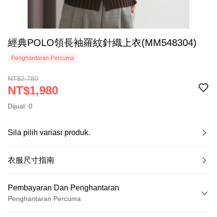
經典POLO領長袖羅紋針織上衣(MM548304)
Penghantaran Percuma
NT$2,780
NT$1,980
Dijual: 0
Sila pilih variasi produk.
衣服尺寸指南
Pembayaran Dan Penghantaran
Penghantaran Percuma
Kaedah Pembayaran