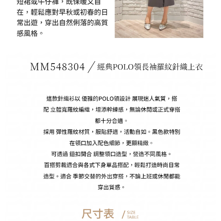
3. Sila baca syarat perkhidmatan pengguna secara lengkap melalui
pautan berikut: https://oppay.tw/userRule