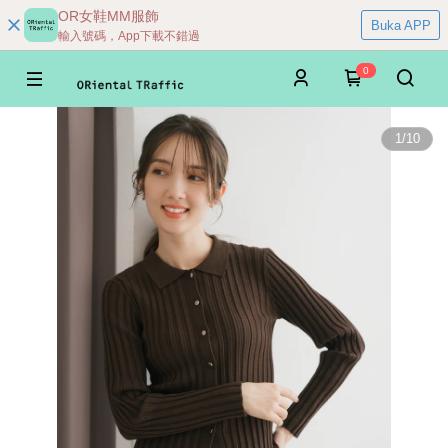
OR女鞋MM服飾
Buka APP
輸入號碼，App下載不錯過
0
1
/
10