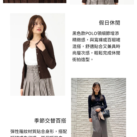
penilaian tidak mencukupi, tiada penjelasan mengenai kandungan
penilaian boleh diberikan.
【Penerangan Kaedah Pembayaran】
1. Pembayaran ansuran tidak digabungkan dalam bil telekomunikasi,
"Pembayaran Ansuran Gogo" akan menghantar SMS peringatan
pembayaran selepas tarikh penyelesaian bulanan.
2. Melalui pautan SMS untuk membuka bil, anda boleh memilih untuk
membayar melalui "Kod bar kedai serbaneka / Kedai rasmi Taiwan
Mobile / Pemindahan bank / Pembayaran J街口 / iPASS MONEY" dan
saluran lain.
【Nota Penting】
1. Perkhidmatan ini disediakan oleh "Taiwan Mobile Co., Ltd." untuk
membolehkan pengguna membeli produk atau perkhidmatan melalui
perkhidmatan ini semasa transaksi, dan kedai akan menyerahkan hak
tuntutan harga jual/beli ansuran kepada syarikat ini untuk membayar bil
menggunakan bil syarikat ini.
2. Berdasarkan tujuan kontrak persetujuan pembayaran menggunakan
"Pembayaran Ansuran Gogo", kedai akan memberikan maklumat peribadi
anda (termasuk nama, telefon atau alamat) kepada Taiwan Mobile untuk
pengumpulan, pemprosesan dan penggunaan, untuk pengesahan,
semakan dan pembetulan data yang diperlukan untuk bil ansuran oleh
Taiwan Mobile.