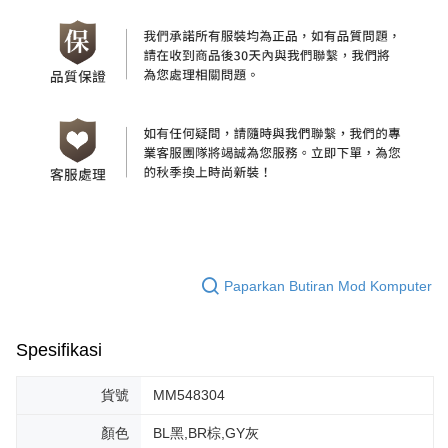
Paparkan Butiran Mod Komputer
Spesifikasi
貨號
MM548304
顏色
BL黑,BR棕,GY灰