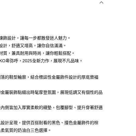
0 利率 每期
NT$993
21家銀行
0 利率 每期
NT$496
21家銀行
庫商業銀行
第一商業銀行
業銀行
彰化商業銀行
 0 利率 每期
NT$248
21家銀行
庫商業銀行
第一商業銀行
業儲蓄銀行
台北富邦商業銀行
業銀行
彰化商業銀行
 0 利率 每期
NT$124
20家銀行
庫商業銀行
第一商業銀行
華商業銀行
兆豐國際商業銀行
雅鍊飾設計，讓每一步都散發迷人魅力。
業儲蓄銀行
台北富邦商業銀行
業銀行
彰化商業銀行
 0 利率 每期
小企業銀行
NT$99
台中商業銀行
7家銀行
庫商業銀行
第一商業銀行
底設計，舒適又增高，讓你自信滿滿。
華商業銀行
兆豐國際商業銀行
業儲蓄銀行
台北富邦商業銀行
台灣）商業銀行
華泰商業銀行
業銀行
彰化商業銀行
小企業銀行
台中商業銀行
庫商業銀行
彰化商業銀行
選材質，兼具耐用與時尚，讓你輕鬆搭配。
華商業銀行
兆豐國際商業銀行
業銀行
遠東國際商業銀行
業儲蓄銀行
台北富邦商業銀行
台灣）商業銀行
華泰商業銀行
業銀行
聯邦商業銀行
MIKO卑弥呼，2025全新力作，展現不凡品味。
小企業銀行
台中商業銀行
業銀行
永豐商業銀行
際商業銀行
臺灣中小企業銀行
業銀行
遠東國際商業銀行
業銀行
永豐商業銀行
台灣）商業銀行
華泰商業銀行
業銀行
星展（台灣）商業銀行
業銀行
匯豐（台灣）商業銀行
業銀行
永豐商業銀行
際商業銀行
業銀行
遠東國際商業銀行
際商業銀行
中國信託商業銀行
業銀行
聯邦商業銀行
俐落的鞋型輪廓，結合標誌性金屬飾件設計的厚底樂福
業銀行
星展（台灣）商業銀行
業銀行
永豐商業銀行
天信用卡公司
際商業銀行
元大商業銀行
際商業銀行
中國信託商業銀行
業銀行
星展（台灣）商業銀行
業銀行
玉山商業銀行
天信用卡公司
的金屬裝飾點綴出時髦摩登氛圍，展現低調又有個性的品
際商業銀行
中國信託商業銀行
台灣）商業銀行
台新國際商業銀行
天信用卡公司
y
託商業銀行
台灣樂天信用卡公司
尖內側皆加入厚實柔軟的襯墊，包覆腳型、提升穿著舒適
分期
色設計呈現，提供百搭耐看的黑色、撞色金屬飾件的棕
溫柔氣質的奶油白三色選擇。
你分期使用說明】