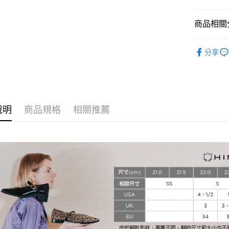
AFTEE先
1.本服務
2.付款方
相關說明
商品相關分
流程，驗
【關於「A
ATM付款
完成交易
AFTEE
HIMIKO 
3.實際核
便利好安
分享
4.訂單成
１．簡單
消。如遇
２．便利
運送方式
無法說明
３．安心
【繳款方
付款後全
1.分期款
【「AFT
醒簡訊。
免運費
１．於結帳
說明
商品規格
相關推薦
2.透過簡
付」結帳
帳／街口支
付款後萊
２．訂單
３．收到繳
免運費
【注意事
／ATM／
1.本服務
※ 請注意
付款後7-1
用戶於交
絡購買商品
款買賣價
先享後付
免運費
2.基於同
※ 交易是
資料（包
是否繳費成
宅配
用，由本
付客戶支
免運費
3.完整用
【注意事
宅配-離島
１．透過由