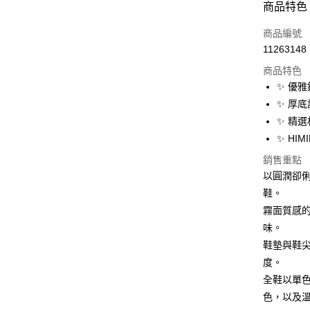
商品特色
3 期 
商品編號
6 期 
合作金
11263148
華南商
12 期
合作金
上海商
商品特色
華南商
24 期
合作金
國泰世
✨ 優
上海商
華南商
30 期
臺灣中
合作金
✨ 厚
國泰世
上海商
匯豐（
華南商
臺灣中
合作金
✨ 精
LINE Pay
國泰世
聯邦商
上海商
匯豐（
華泰商
✨ HI
臺灣中
元大商
兆豐國
聯邦商
Apple Pay
元大商
匯豐（
玉山商
台中商
銷售重點
元大商
台新國
聯邦商
台新國
華泰商
街口支付
以圓潤卻
玉山商
元大商
台灣樂
遠東國
台新國
鞋。
玉山商
悠遊付
永豐商
台灣樂
霧面質感
台新國
星展（
台灣樂
Google Pa
味。
中國信
鞋墊與鞋
全盈+PAY
度。
大哥付你
全鞋以單
相關說明
色，以及
【大哥付