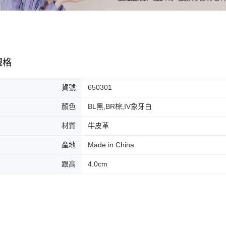
交易，需
免運費
求債權轉
２．關於
付款後門
https://aft
免運費
３．未成
「AFTE
任。
規格
４．使用「
即時審查
結果請求
貨號
650301
５．嚴禁
形，恩沛
顏色
BL黑,BR棕,IV象牙白
動。
材質
牛皮革
產地
Made in China
跟高
4.0cm