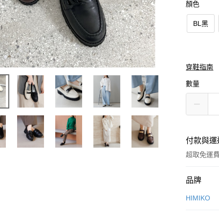
顏色
BL黑
穿鞋指南
數量
付款與運
超取免運
付款方式
品牌
信用卡一
HIMIKO
信用卡分