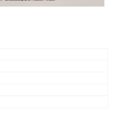
依本服務之必要範圍內提供個人資料，並將交易相關給付款項請
讓予恩沛科技股份有限公司。
個人資料處理事宜，請瀏覽以下網址：
市自取
ee.tw/terms/#terms3
年的使用者請事先徵得法定代理人或監護人之同意方可使用
E先享後付」，若未經同意申辦者引起之損失，本公司不負相關責
AFTEE先享後付」時，將依據個別帳號之用戶狀況，依本公司
核予不同之上限額度；若仍有額度不足之情形，本公司將視審查
用戶進行身份認證。
一人註冊多個帳號或使用他人資訊註冊。若發現惡意使用之情
科技股份有限公司將有權停止該用戶之使用額度並採取法律行