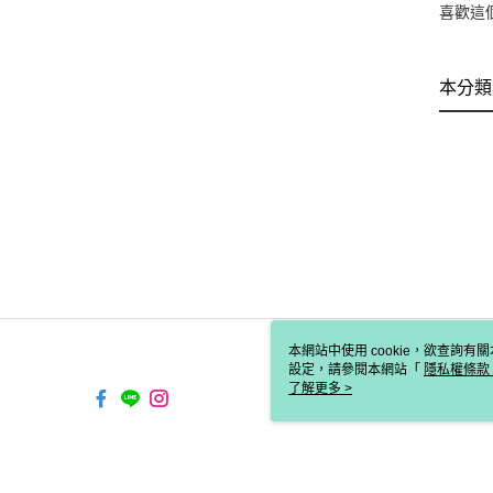
喜歡這
本分類
本網站中使用 cookie，欲查詢有關
設定，請參閱本網站「
隱私權條款
使用 cookie。
了解更多 >