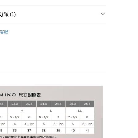
享後付
由台灣大哥大提供，台灣大哥大用戶可立即使用無須另外申請。
式選擇「大哥付你分期」，訂單成立後會自動跳轉到大哥付的交易
類 (1)
證手機門號後，選擇欲分期的期數、繳款截止日，確認付款後即
FTEE先享後付」】
。
先享後付是「在收到商品之後才付款」的支付方式。 讓您購物簡單
卑弥呼
HIMIKO｜精選系列
准額度、可分期數及費用金額請依後續交易確認頁面所載為準。
心！
客服
立30分鐘內，如未前往確認交易或遇審核未通過，訂單將自動取
：不需註冊會員、不需綁卡、不需儲值。
「轉專審核」未通過狀況，表示未達大哥付你分期系統評分，恕
：只要手機號碼，簡訊認證，即可結帳。
評估內容。
：先確認商品／服務後，再付款。
式說明】
家取貨
項不併入電信帳單，「大哥付你分期」於每月結算日後寄送繳費提
EE先享後付」結帳流程】
方式選擇「AFTEE先享後付」後，將跳轉至「AFTEE先享後
訊連結打開帳單後，可選擇「超商條碼／台灣大直營門市／銀行轉
頁面，進行簡訊認證並確認金額後，即可完成結帳。
付／iPASS MONEY」等通路繳費。
爾富取貨
成立數日內，您將收到繳費通知簡訊。
費通知簡訊後14天內，點擊此簡訊中的連結，可透過四大超商
項】
網路銀行／等多元方式進行付款，方視為交易完成。
係由「台灣大哥大股份有限公司」（以下簡稱本公司）所提供，讓
：結帳手續完成當下不需立刻繳費，但若您需要取消訂單，請聯
1取貨
易時，得透過本服務購買商品或服務，並由商店將買賣／分期付
的店家。未經商家同意取消之訂單仍視為有效，需透過AFTEE
金債權讓與本公司後，依約使用本公司帳單繳交帳款。
繳納相關費用。
意付款使用「大哥付你分期」之契約關係目的，商店將以您的個人
否成功請以「AFTEE先享後付 」之結帳頁面顯示為準，若有關於
含姓名、電話或地址）提供予台灣大哥大進項蒐集、處理及利
功／繳費後需取消欲退款等相關疑問，請聯繫「AFTEE先享後
公司與您本人進行分期帳單所需資料之確認、核對及更正。
援中心」
https://netprotections.freshdesk.com/support/home
戶服務條款，請詳閱以下連結：
https://oppay.tw/userRule
項】
恩沛科技股份有限公司提供之「AFTEE先享後付」服務完成之