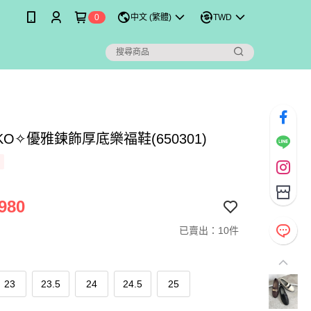
0
中文 (繁體)
TWD
IKO✧優雅鍊飾厚底樂福鞋(650301)
980
已賣出：10件
23
23.5
24
24.5
25