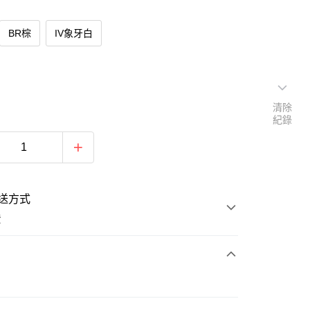
BR棕
IV象牙白
清除
紀錄
送方式
費
次付款
期付款