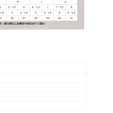
項】
恩沛科技股份有限公司提供之「AFTEE先享後付」服務完成之
依本服務之必要範圍內提供個人資料，並將交易相關給付款項請
讓予恩沛科技股份有限公司。
個人資料處理事宜，請瀏覽以下網址：
市自取
ee.tw/terms/#terms3
年的使用者請事先徵得法定代理人或監護人之同意方可使用
E先享後付」，若未經同意申辦者引起之損失，本公司不負相關責
AFTEE先享後付」時，將依據個別帳號之用戶狀況，依本公司
核予不同之上限額度；若仍有額度不足之情形，本公司將視審查
用戶進行身份認證。
一人註冊多個帳號或使用他人資訊註冊。若發現惡意使用之情
科技股份有限公司將有權停止該用戶之使用額度並採取法律行