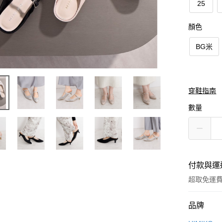
25
顏色
BG米
穿鞋指南
數量
付款與運
超取免運
付款方式
品牌