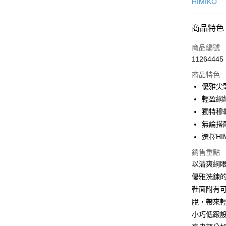
信用卡一
HIMIKO
信用卡分
商品特色
3 期 
商品編號
6 期 
合作金
11264445
華南商
12 期
合作金
上海商
商品特色
華南商
24 期
合作金
國泰世
優雅尖
上海商
華南商
30 期
臺灣中
合作金
輕盈網
國泰世
上海商
匯豐（
華南商
臺灣中
合作金
獨特穆
LINE Pay
國泰世
聯邦商
上海商
匯豐（
華泰商
無論搭
臺灣中
元大商
兆豐國
聯邦商
Apple Pay
元大商
匯豐（
選擇H
玉山商
台中商
元大商
台新國
聯邦商
台新國
華泰商
街口支付
玉山商
銷售重點
元大商
台灣樂
遠東國
台新國
以清爽網
玉山商
悠遊付
永豐商
台灣樂
優雅洗鍊
台新國
星展（
台灣樂
Google Pa
鞋面附有
中國信
脫，帶來
全盈+PAY
小巧低跟
大哥付你