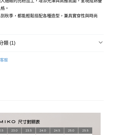
加入細緻的亮粉加工，增添光澤與高雅氛圍，呈現成熟優
風格。
你分期使用說明】
路到秋季，都能輕鬆搭配各種造型，兼具實穿性與時尚
享後付
由台灣大哥大提供，台灣大哥大用戶可立即使用無須另外申請。
式選擇「大哥付你分期」，訂單成立後會自動跳轉到大哥付的交易
證手機門號後，選擇欲分期的期數、繳款截止日，確認付款後即
FTEE先享後付」】
。
先享後付是「在收到商品之後才付款」的支付方式。 讓您購物簡單
准額度、可分期數及費用金額請依後續交易確認頁面所載為準。
心！
類 (1)
立30分鐘內，如未前往確認交易或遇審核未通過，訂單將自動取
：不需註冊會員、不需綁卡、不需儲值。
「轉專審核」未通過狀況，表示未達大哥付你分期系統評分，恕
：只要手機號碼，簡訊認證，即可結帳。
卑弥呼
HIMIKO｜精選系列
評估內容。
：先確認商品／服務後，再付款。
客服
式說明】
家取貨
項不併入電信帳單，「大哥付你分期」於每月結算日後寄送繳費提
EE先享後付」結帳流程】
方式選擇「AFTEE先享後付」後，將跳轉至「AFTEE先享後
訊連結打開帳單後，可選擇「超商條碼／台灣大直營門市／銀行轉
頁面，進行簡訊認證並確認金額後，即可完成結帳。
付／iPASS MONEY」等通路繳費。
爾富取貨
成立數日內，您將收到繳費通知簡訊。
費通知簡訊後14天內，點擊此簡訊中的連結，可透過四大超商
項】
網路銀行／等多元方式進行付款，方視為交易完成。
係由「台灣大哥大股份有限公司」（以下簡稱本公司）所提供，讓
：結帳手續完成當下不需立刻繳費，但若您需要取消訂單，請聯
1取貨
易時，得透過本服務購買商品或服務，並由商店將買賣／分期付
的店家。未經商家同意取消之訂單仍視為有效，需透過AFTEE
金債權讓與本公司後，依約使用本公司帳單繳交帳款。
繳納相關費用。
意付款使用「大哥付你分期」之契約關係目的，商店將以您的個人
否成功請以「AFTEE先享後付 」之結帳頁面顯示為準，若有關於
含姓名、電話或地址）提供予台灣大哥大進項蒐集、處理及利
功／繳費後需取消欲退款等相關疑問，請聯繫「AFTEE先享後
公司與您本人進行分期帳單所需資料之確認、核對及更正。
援中心」
https://netprotections.freshdesk.com/support/home
戶服務條款，請詳閱以下連結：
https://oppay.tw/userRule