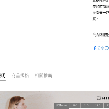
真皮部分
相關說明
美的時尚
【大哥付
從春天一
AFTEE先
1.本服務
感。
2.付款方
相關說明
流程，驗
【關於「A
ATM付款
完成交易
AFTEE
3.實際核
便利好安
商品相關分
4.訂單成
１．簡單
消。如遇
２．便利
運送方式
HIMIKO 
無法說明
３．安心
分享
【繳款方
付款後全
1.分期款
【「AFT
醒簡訊。
免運費
１．於結帳
2.透過簡
付」結帳
帳／街口支
付款後萊
２．訂單
３．收到繳
免運費
說明
商品規格
相關推薦
【注意事
／ATM／
1.本服務
※ 請注意
付款後7-1
用戶於交
絡購買商品
款買賣價
先享後付
免運費
2.基於同
※ 交易是
資料（包
是否繳費成
宅配
用，由本
付客戶支
免運費
3.完整用