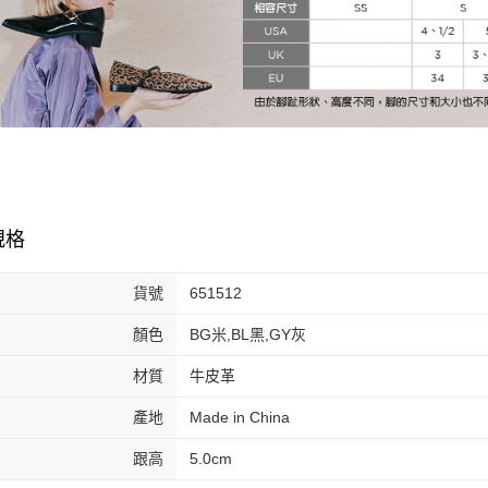
【注意事
宅配-離島
１．透過由
交易，需
免運費
求債權轉
２．關於
付款後門
https://aft
免運費
３．未成
「AFTE
任。
４．使用「
即時審查
結果請求
規格
５．嚴禁
形，恩沛
動。
貨號
651512
顏色
BG米,BL黑,GY灰
材質
牛皮革
產地
Made in China
跟高
5.0cm