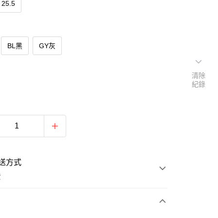
25.5
BL黑
GY灰
清除
紀錄
送方式
費