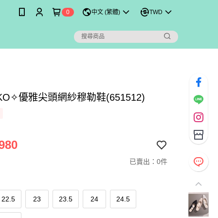
0
中文 (繁體)
TWD
IKO✧優雅尖頭網紗穆勒鞋(651512)
980
已賣出：0件
22.5
23
23.5
24
24.5