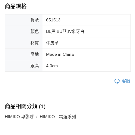
免運費
由本公司與您本人進行分期帳單所需資料之確認、核對及更正。
客戶支援中心」
https://netprotections.freshdesk.com/support/home
商品規格
3.完整用戶服務條款，請詳閱以下連結：
https://oppay.tw/userRule
宅配-離島
【注意事項】
貨號
651513
１．透過由恩沛科技股份有限公司提供之「AFTEE先享後付」服務完成之交
免運費
易，需依本服務之必要範圍內提供個人資料，並將交易相關給付款項請求債
權轉讓予恩沛科技股份有限公司。
顏色
BL黑,BU藍,IV象牙白
付款後門市自取
２．關於個人資料處理事宜，請瀏覽以下網址：
免運費
https://aftee.tw/terms/#terms3
材質
牛皮革
３．未成年的使用者請事先徵得法定代理人或監護人之同意方可使用
「AFTEE先享後付」，若未經同意申辦者引起之損失，本公司不負相關責
產地
Made in China
任。
４．使用「AFTEE先享後付」時，將依據個別帳號之用戶狀況，依本公司即
跟高
4.0cm
時審查核予不同之上限額度；若仍有額度不足之情形，本公司將視審查結果
請求用戶進行身份認證。
５．嚴禁一人註冊多個帳號或使用他人資訊註冊。若發現惡意使用之情形，
客服
恩沛科技股份有限公司將有權停止該用戶之使用額度並採取法律行動。
商品相關分類 (1)
HIMIKO 卑弥呼
HIMIKO｜精選系列