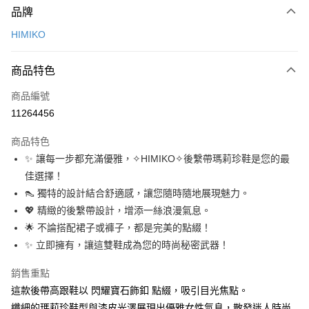
品牌
信用卡一次付款
HIMIKO
信用卡分期付款
3 期 0 利率 每期
NT$993
21家銀行
商品特色
6 期 0 利率 每期
NT$496
21家銀行
合作金庫商業銀行
第一商業銀行
商品編號
華南商業銀行
彰化商業銀行
12 期 0 利率 每期
NT$248
21家銀行
合作金庫商業銀行
第一商業銀行
11264456
上海商業儲蓄銀行
台北富邦商業銀行
華南商業銀行
彰化商業銀行
24 期 0 利率 每期
NT$124
20家銀行
合作金庫商業銀行
第一商業銀行
國泰世華商業銀行
兆豐國際商業銀行
上海商業儲蓄銀行
台北富邦商業銀行
商品特色
華南商業銀行
彰化商業銀行
30 期 0 利率 每期
臺灣中小企業銀行
NT$99
台中商業銀行
7家銀行
合作金庫商業銀行
第一商業銀行
國泰世華商業銀行
兆豐國際商業銀行
✨ 讓每一步都充滿優雅，✧HIMIKO✧後繫帶瑪莉珍鞋是您的最
上海商業儲蓄銀行
台北富邦商業銀行
匯豐（台灣）商業銀行
華泰商業銀行
華南商業銀行
彰化商業銀行
臺灣中小企業銀行
台中商業銀行
合作金庫商業銀行
彰化商業銀行
LINE Pay
國泰世華商業銀行
兆豐國際商業銀行
佳選擇！
聯邦商業銀行
遠東國際商業銀行
上海商業儲蓄銀行
台北富邦商業銀行
匯豐（台灣）商業銀行
華泰商業銀行
華泰商業銀行
聯邦商業銀行
臺灣中小企業銀行
台中商業銀行
元大商業銀行
永豐商業銀行
👠 獨特的設計結合舒適感，讓您隨時隨地展現魅力。
兆豐國際商業銀行
臺灣中小企業銀行
聯邦商業銀行
遠東國際商業銀行
Apple Pay
元大商業銀行
永豐商業銀行
匯豐（台灣）商業銀行
華泰商業銀行
玉山商業銀行
星展（台灣）商業銀行
台中商業銀行
匯豐（台灣）商業銀行
💖 精緻的後繫帶設計，增添一絲浪漫氣息。
元大商業銀行
永豐商業銀行
台新國際商業銀行
聯邦商業銀行
遠東國際商業銀行
台新國際商業銀行
中國信託商業銀行
華泰商業銀行
聯邦商業銀行
街口支付
玉山商業銀行
星展（台灣）商業銀行
🌟 不論搭配裙子或褲子，都是完美的點綴！
元大商業銀行
永豐商業銀行
台灣樂天信用卡公司
遠東國際商業銀行
元大商業銀行
台新國際商業銀行
中國信託商業銀行
✨ 立即擁有，讓這雙鞋成為您的時尚秘密武器！
玉山商業銀行
星展（台灣）商業銀行
悠遊付
永豐商業銀行
玉山商業銀行
台灣樂天信用卡公司
台新國際商業銀行
中國信託商業銀行
星展（台灣）商業銀行
台新國際商業銀行
銷售重點
台灣樂天信用卡公司
Google Pay
中國信託商業銀行
台灣樂天信用卡公司
這款後帶高跟鞋以 閃耀寶石飾釦 點綴，吸引目光焦點。
全盈+PAY
纖細的瑪莉珍鞋型與漆皮光澤展現出優雅女性氣息，散發迷人時尚