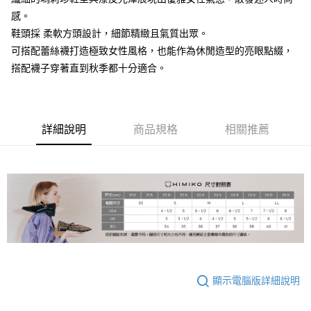
感。
大哥付你分期
鞋頭採 柔軟方頭設計，細節精緻且氣質出眾。
相關說明
可搭配蕾絲襪打造極致女性風格，也能作為休閒造型的亮眼點綴，
【大哥付你分期使用說明】
AFTEE先享後付
1.本服務由台灣大哥大提供，台灣大哥大用戶可立即使用無須另外申請。
搭配襪子穿著直到秋季都十分適合。
2.付款方式選擇「大哥付你分期」，訂單成立後會自動跳轉到大哥付的交易
相關說明
流程，驗證手機門號後，選擇欲分期的期數、繳款截止日，確認付款後即完
【關於「AFTEE先享後付」】
成交易。
ATM付款
AFTEE先享後付是「在收到商品之後才付款」的支付方式。 讓您購物簡單
3.實際核准額度、可分期數及費用金額請依後續交易確認頁面所載為準。
便利好安心！
4.訂單成立30分鐘內，如未前往確認交易或遇審核未通過，訂單將自動取
詳細說明
商品規格
相關推薦
１．簡單：不需註冊會員、不需綁卡、不需儲值。
運送方式
消。如遇「轉專審核」未通過狀況，表示未達大哥付你分期系統評分，恕無
２．便利：只要手機號碼，簡訊認證，即可結帳。
法說明評估內容。
３．安心：先確認商品／服務後，再付款。
付款後全家取貨
【繳款方式說明】
1.分期款項不併入電信帳單，「大哥付你分期」於每月結算日後寄送繳費提
免運費
【「AFTEE先享後付」結帳流程】
醒簡訊。
１．於結帳方式選擇「AFTEE先享後付」後，將跳轉至「AFTEE先享後付」
2.透過簡訊連結打開帳單後，可選擇「超商條碼／台灣大直營門市／銀行轉
付款後萊爾富取貨
結帳頁面，進行簡訊認證並確認金額後，即可完成結帳。
帳／街口支付／iPASS MONEY」等通路繳費。
２．訂單成立數日內，您將收到繳費通知簡訊。
免運費
３．收到繳費通知簡訊後14天內，點擊此簡訊中的連結，可透過四大超商／
【注意事項】
ATM／網路銀行／等多元方式進行付款，方視為交易完成。
付款後7-11取貨
1.本服務係由「台灣大哥大股份有限公司」（以下簡稱本公司）所提供，讓
※ 請注意：結帳手續完成當下不需立刻繳費，但若您需要取消訂單，請聯絡
用戶於交易時，得透過本服務購買商品或服務，並由商店將買賣／分期付款
免運費
購買商品的店家。未經商家同意取消之訂單仍視為有效，需透過AFTEE先享
買賣價金債權讓與本公司後，依約使用本公司帳單繳交帳款。
顯示電腦版詳細說明
後付繳納相關費用。
2.基於同意付款使用「大哥付你分期」之契約關係目的，商店將以您的個人
宅配
※ 交易是否成功請以「AFTEE先享後付 」之結帳頁面顯示為準，若有關於
資料（包含姓名、電話或地址）提供予台灣大哥大進項蒐集、處理及利用，
是否繳費成功／繳費後需取消欲退款等相關疑問，請聯繫「AFTEE先享後付