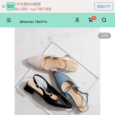
OR女鞋MM服飾
開啟APP
輸入號碼，App下載不錯過
0
1
/
10