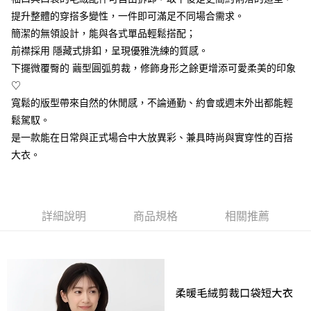
提升整體的穿搭多變性，一件即可滿足不同場合需求。
大哥付你分期
簡潔的無領設計，能與各式單品輕鬆搭配；
相關說明
前襟採用 隱藏式排釦，呈現優雅洗練的質感。
【大哥付你分期使用說明】
AFTEE先享後付
1.本服務由台灣大哥大提供，台灣大哥大用戶可立即使用無須另外申請。
下擺微覆臀的 繭型圓弧剪裁，修飾身形之餘更增添可愛柔美的印象
2.付款方式選擇「大哥付你分期」，訂單成立後會自動跳轉到大哥付的交易
相關說明
♡
流程，驗證手機門號後，選擇欲分期的期數、繳款截止日，確認付款後即完
【關於「AFTEE先享後付」】
成交易。
寬鬆的版型帶來自然的休閒感，不論通勤、約會或週末外出都能輕
ATM付款
AFTEE先享後付是「在收到商品之後才付款」的支付方式。 讓您購物簡單
3.實際核准額度、可分期數及費用金額請依後續交易確認頁面所載為準。
便利好安心！
鬆駕馭。
4.訂單成立30分鐘內，如未前往確認交易或遇審核未通過，訂單將自動取
１．簡單：不需註冊會員、不需綁卡、不需儲值。
是一款能在日常與正式場合中大放異彩、兼具時尚與實穿性的百搭
運送方式
消。如遇「轉專審核」未通過狀況，表示未達大哥付你分期系統評分，恕無
２．便利：只要手機號碼，簡訊認證，即可結帳。
法說明評估內容。
大衣。
３．安心：先確認商品／服務後，再付款。
付款後全家取貨
【繳款方式說明】
1.分期款項不併入電信帳單，「大哥付你分期」於每月結算日後寄送繳費提
免運費
【「AFTEE先享後付」結帳流程】
醒簡訊。
１．於結帳方式選擇「AFTEE先享後付」後，將跳轉至「AFTEE先享後付」
2.透過簡訊連結打開帳單後，可選擇「超商條碼／台灣大直營門市／銀行轉
付款後萊爾富取貨
結帳頁面，進行簡訊認證並確認金額後，即可完成結帳。
帳／街口支付／iPASS MONEY」等通路繳費。
詳細說明
商品規格
相關推薦
２．訂單成立數日內，您將收到繳費通知簡訊。
免運費
３．收到繳費通知簡訊後14天內，點擊此簡訊中的連結，可透過四大超商／
【注意事項】
ATM／網路銀行／等多元方式進行付款，方視為交易完成。
付款後7-11取貨
1.本服務係由「台灣大哥大股份有限公司」（以下簡稱本公司）所提供，讓
※ 請注意：結帳手續完成當下不需立刻繳費，但若您需要取消訂單，請聯絡
用戶於交易時，得透過本服務購買商品或服務，並由商店將買賣／分期付款
免運費
購買商品的店家。未經商家同意取消之訂單仍視為有效，需透過AFTEE先享
買賣價金債權讓與本公司後，依約使用本公司帳單繳交帳款。
後付繳納相關費用。
2.基於同意付款使用「大哥付你分期」之契約關係目的，商店將以您的個人
宅配
※ 交易是否成功請以「AFTEE先享後付 」之結帳頁面顯示為準，若有關於
資料（包含姓名、電話或地址）提供予台灣大哥大進項蒐集、處理及利用，
是否繳費成功／繳費後需取消欲退款等相關疑問，請聯繫「AFTEE先享後付