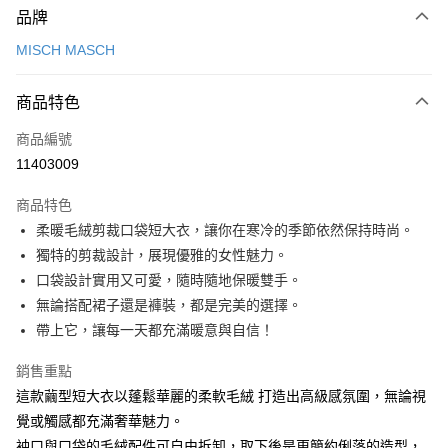
品牌
信用卡一次付款
MISCH MASCH
信用卡分期付款
3 期 0 利率 每期
NT$2,760
21家銀行
商品特色
6 期 0 利率 每期
NT$1,380
21家銀行
合作金庫商業銀行
第一商業銀行
商品編號
華南商業銀行
彰化商業銀行
12 期 0 利率 每期
NT$690
21家銀行
合作金庫商業銀行
第一商業銀行
11403009
上海商業儲蓄銀行
台北富邦商業銀行
華南商業銀行
彰化商業銀行
24 期 0 利率 每期
NT$345
20家銀行
合作金庫商業銀行
第一商業銀行
國泰世華商業銀行
兆豐國際商業銀行
上海商業儲蓄銀行
台北富邦商業銀行
商品特色
華南商業銀行
彰化商業銀行
30 期 0 利率 每期
臺灣中小企業銀行
NT$276
台中商業銀行
7家銀行
合作金庫商業銀行
第一商業銀行
國泰世華商業銀行
兆豐國際商業銀行
柔暖毛絨剪裁口袋短大衣，讓你在寒冷的季節依然保持時尚。
上海商業儲蓄銀行
台北富邦商業銀行
匯豐（台灣）商業銀行
華泰商業銀行
華南商業銀行
彰化商業銀行
臺灣中小企業銀行
台中商業銀行
合作金庫商業銀行
彰化商業銀行
LINE Pay
國泰世華商業銀行
兆豐國際商業銀行
獨特的剪裁設計，展現優雅的女性魅力。
聯邦商業銀行
遠東國際商業銀行
上海商業儲蓄銀行
台北富邦商業銀行
匯豐（台灣）商業銀行
華泰商業銀行
華泰商業銀行
聯邦商業銀行
臺灣中小企業銀行
台中商業銀行
元大商業銀行
永豐商業銀行
口袋設計實用又可愛，隨時隨地保暖雙手。
兆豐國際商業銀行
臺灣中小企業銀行
聯邦商業銀行
遠東國際商業銀行
Apple Pay
元大商業銀行
永豐商業銀行
匯豐（台灣）商業銀行
華泰商業銀行
玉山商業銀行
星展（台灣）商業銀行
台中商業銀行
匯豐（台灣）商業銀行
無論搭配裙子還是褲裝，都是完美的選擇。
元大商業銀行
永豐商業銀行
台新國際商業銀行
聯邦商業銀行
遠東國際商業銀行
台新國際商業銀行
中國信託商業銀行
華泰商業銀行
聯邦商業銀行
街口支付
玉山商業銀行
星展（台灣）商業銀行
帶上它，讓每一天都充滿暖意與自信！
元大商業銀行
永豐商業銀行
台灣樂天信用卡公司
遠東國際商業銀行
元大商業銀行
台新國際商業銀行
中國信託商業銀行
玉山商業銀行
星展（台灣）商業銀行
悠遊付
永豐商業銀行
玉山商業銀行
台灣樂天信用卡公司
銷售重點
台新國際商業銀行
中國信託商業銀行
星展（台灣）商業銀行
台新國際商業銀行
這款繭型短大衣以蓬鬆華麗的柔軟毛絨 打造出高級感氛圍，無論視
台灣樂天信用卡公司
Google Pay
中國信託商業銀行
台灣樂天信用卡公司
覺或觸感都充滿奢華魅力。
全盈+PAY
袖口與口袋的毛絨配件可自由拆卸，取下後是更簡約俐落的造型，