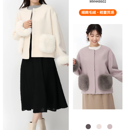
免運費
由本公司與您本人進行分期帳單所需資料之確認、核對及更正。
客戶支援中心」
https://netprotections.freshdesk.com/support/home
3.完整用戶服務條款，請詳閱以下連結：
https://oppay.tw/userRule
宅配-離島
【注意事項】
１．透過由恩沛科技股份有限公司提供之「AFTEE先享後付」服務完成之交
免運費
易，需依本服務之必要範圍內提供個人資料，並將交易相關給付款項請求債
權轉讓予恩沛科技股份有限公司。
付款後門市自取
２．關於個人資料處理事宜，請瀏覽以下網址：
免運費
https://aftee.tw/terms/#terms3
３．未成年的使用者請事先徵得法定代理人或監護人之同意方可使用
「AFTEE先享後付」，若未經同意申辦者引起之損失，本公司不負相關責
任。
４．使用「AFTEE先享後付」時，將依據個別帳號之用戶狀況，依本公司即
時審查核予不同之上限額度；若仍有額度不足之情形，本公司將視審查結果
請求用戶進行身份認證。
５．嚴禁一人註冊多個帳號或使用他人資訊註冊。若發現惡意使用之情形，
恩沛科技股份有限公司將有權停止該用戶之使用額度並採取法律行動。