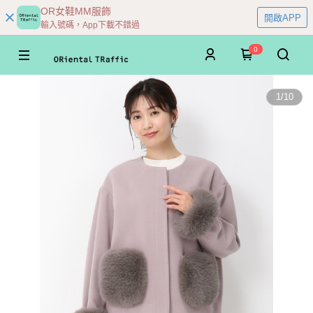
OR女鞋MM服飾
開啟APP
輸入號碼，App下載不錯過
0
1
/
10