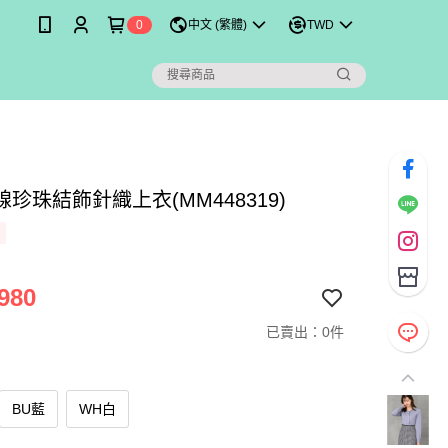
0
中文 (繁體)
TWD
珍珠結飾針織上衣(MM448319)
980
已賣出：0件
BU藍
WH白