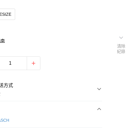
ESIZE
指南
清除
紀錄
送方式
費
次付款
ASCH
期付款