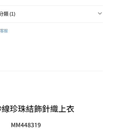
享後付
由台灣大哥大提供，台灣大哥大用戶可立即使用無須另外申請。
式選擇「大哥付你分期」，訂單成立後會自動跳轉到大哥付的交易
類 (1)
證手機門號後，選擇欲分期的期數、繳款截止日，確認付款後即
FTEE先享後付」】
。
先享後付是「在收到商品之後才付款」的支付方式。 讓您購物簡單
MASCH 日系服飾女裝
2024 AUTUMN &WINTER
准額度、可分期數及費用金額請依後續交易確認頁面所載為準。
心！
客服
立30分鐘內，如未前往確認交易或遇審核未通過，訂單將自動取
：不需註冊會員、不需綁卡、不需儲值。
「轉專審核」未通過狀況，表示未達大哥付你分期系統評分，恕
：只要手機號碼，簡訊認證，即可結帳。
評估內容。
：先確認商品／服務後，再付款。
式說明】
家取貨
項不併入電信帳單，「大哥付你分期」於每月結算日後寄送繳費提
EE先享後付」結帳流程】
方式選擇「AFTEE先享後付」後，將跳轉至「AFTEE先享後
訊連結打開帳單後，可選擇「超商條碼／台灣大直營門市／銀行轉
頁面，進行簡訊認證並確認金額後，即可完成結帳。
付／iPASS MONEY」等通路繳費。
爾富取貨
成立數日內，您將收到繳費通知簡訊。
費通知簡訊後14天內，點擊此簡訊中的連結，可透過四大超商
項】
網路銀行／等多元方式進行付款，方視為交易完成。
係由「台灣大哥大股份有限公司」（以下簡稱本公司）所提供，讓
：結帳手續完成當下不需立刻繳費，但若您需要取消訂單，請聯
1取貨
易時，得透過本服務購買商品或服務，並由商店將買賣／分期付
的店家。未經商家同意取消之訂單仍視為有效，需透過AFTEE
金債權讓與本公司後，依約使用本公司帳單繳交帳款。
繳納相關費用。
意付款使用「大哥付你分期」之契約關係目的，商店將以您的個人
否成功請以「AFTEE先享後付 」之結帳頁面顯示為準，若有關於
含姓名、電話或地址）提供予台灣大哥大進項蒐集、處理及利
功／繳費後需取消欲退款等相關疑問，請聯繫「AFTEE先享後
公司與您本人進行分期帳單所需資料之確認、核對及更正。
援中心」
https://netprotections.freshdesk.com/support/home
戶服務條款，請詳閱以下連結：
https://oppay.tw/userRule
項】
恩沛科技股份有限公司提供之「AFTEE先享後付」服務完成之