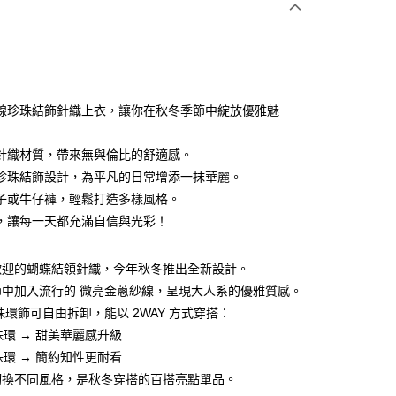
0 利率 每期
NT$660
21家銀行
0 利率 每期
NT$330
21家銀行
庫商業銀行
第一商業銀行
業銀行
彰化商業銀行
 0 利率 每期
NT$165
21家銀行
庫商業銀行
第一商業銀行
業儲蓄銀行
台北富邦商業銀行
業銀行
彰化商業銀行
 0 利率 每期
NT$82
20家銀行
庫商業銀行
第一商業銀行
華商業銀行
兆豐國際商業銀行
線珍珠結飾針織上衣，讓你在秋冬季節中綻放優雅魅
業儲蓄銀行
台北富邦商業銀行
業銀行
彰化商業銀行
 0 利率 每期
小企業銀行
NT$66
台中商業銀行
7家銀行
庫商業銀行
第一商業銀行
華商業銀行
兆豐國際商業銀行
業儲蓄銀行
台北富邦商業銀行
台灣）商業銀行
華泰商業銀行
業銀行
彰化商業銀行
小企業銀行
台中商業銀行
庫商業銀行
彰化商業銀行
針織材質，帶來無與倫比的舒適感。
華商業銀行
兆豐國際商業銀行
業銀行
遠東國際商業銀行
業儲蓄銀行
台北富邦商業銀行
台灣）商業銀行
華泰商業銀行
業銀行
聯邦商業銀行
珍珠結飾設計，為平凡的日常增添一抹華麗。
小企業銀行
台中商業銀行
業銀行
永豐商業銀行
際商業銀行
臺灣中小企業銀行
業銀行
遠東國際商業銀行
業銀行
永豐商業銀行
台灣）商業銀行
華泰商業銀行
子或牛仔褲，輕鬆打造多樣風格。
業銀行
星展（台灣）商業銀行
業銀行
匯豐（台灣）商業銀行
業銀行
永豐商業銀行
際商業銀行
業銀行
遠東國際商業銀行
際商業銀行
中國信託商業銀行
，讓每一天都充滿自信與光彩！
業銀行
聯邦商業銀行
業銀行
星展（台灣）商業銀行
業銀行
永豐商業銀行
天信用卡公司
際商業銀行
元大商業銀行
際商業銀行
中國信託商業銀行
業銀行
星展（台灣）商業銀行
業銀行
玉山商業銀行
天信用卡公司
歡迎的蝴蝶結領針織，今年秋冬推出全新設計。
際商業銀行
中國信託商業銀行
台灣）商業銀行
台新國際商業銀行
天信用卡公司
y
節中加入流行的 微亮金蔥紗線，呈現大人系的優雅質感。
託商業銀行
台灣樂天信用卡公司
珠環飾可自由拆卸，能以 2WAY 方式穿搭：
珠環 → 甜美華麗感升級
分期
珠環 → 簡約知性更耐看
切換不同風格，是秋冬穿搭的百搭亮點單品。
你分期使用說明】