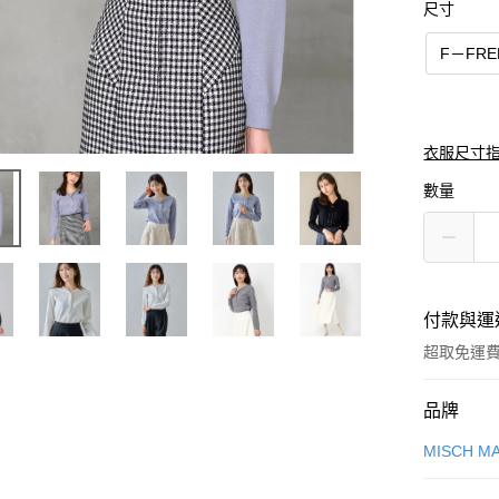
尺寸
F－FRE
衣服尺寸
數量
付款與運
超取免運
付款方式
品牌
信用卡一
MISCH M
信用卡分