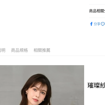
AFTEE先
1.本服務
2.付款方
相關說明
商品相關分
流程，驗
【關於「A
ATM付款
完成交易
AFTEE
MISCH 
3.實際核
便利好安
分享
4.訂單成
１．簡單
消。如遇
２．便利
運送方式
無法說明
３．安心
【繳款方
付款後全
1.分期款
【「AFT
醒簡訊。
免運費
１．於結帳
說明
商品規格
相關推薦
2.透過簡
付」結帳
帳／街口支
付款後萊
２．訂單
３．收到繳
免運費
【注意事
／ATM／
1.本服務
※ 請注意
付款後7-1
用戶於交
絡購買商品
款買賣價
先享後付
免運費
2.基於同
※ 交易是
資料（包
是否繳費成
宅配
用，由本
付客戶支
免運費
3.完整用
【注意事
宅配-離島
１．透過由