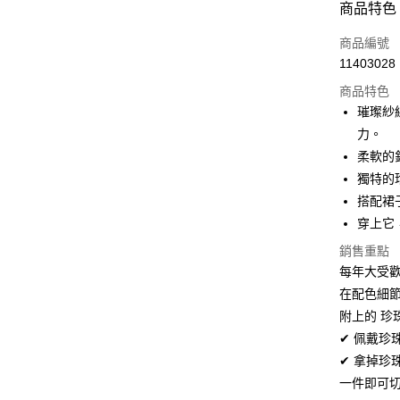
商品特色
3 期 
商品編號
6 期 
合作金
11403028
華南商
12 期
合作金
上海商
商品特色
華南商
24 期
合作金
國泰世
璀璨紗
上海商
華南商
30 期
臺灣中
合作金
力。
國泰世
上海商
匯豐（
華南商
臺灣中
合作金
柔軟的
LINE Pay
國泰世
聯邦商
上海商
匯豐（
華泰商
獨特的
臺灣中
元大商
兆豐國
聯邦商
Apple Pay
元大商
匯豐（
搭配裙
玉山商
台中商
元大商
台新國
聯邦商
台新國
穿上它
華泰商
街口支付
玉山商
元大商
台灣樂
遠東國
台新國
銷售重點
玉山商
悠遊付
永豐商
台灣樂
每年大受
台新國
星展（
台灣樂
Google Pa
在配色細
中國信
附上的 珍
全盈+PAY
✔ 佩戴珍
大哥付你
✔ 拿掉珍
相關說明
一件即可
【大哥付