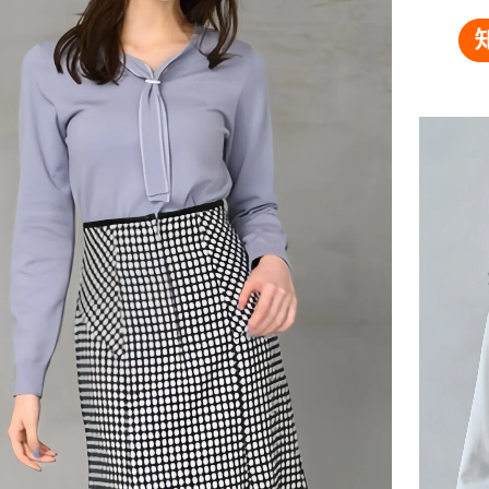
交易，需
免運費
求債權轉
２．關於
付款後門
https://aft
免運費
３．未成
「AFTE
任。
４．使用「
即時審查
結果請求
５．嚴禁
形，恩沛
動。