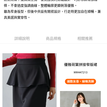
條，不會過度強調曲線，整體輪廓更顯俐落優雅。
大哥付你分期
雖為窄身版型，但後中央設有開衩設計，行走時更加自在順暢，兼
相關說明
具美感與實穿性。
【大哥付你分期使用說明】
AFTEE先享後付
1.本服務由台灣大哥大提供，台灣大哥大用戶可立即使用無須另外申請。
2.付款方式選擇「大哥付你分期」，訂單成立後會自動跳轉到大哥付的交易
相關說明
流程，驗證手機門號後，選擇欲分期的期數、繳款截止日，確認付款後即完
【關於「AFTEE先享後付」】
成交易。
ATM付款
AFTEE先享後付是「在收到商品之後才付款」的支付方式。 讓您購物簡單
詳細說明
商品規格
相關推薦
3.實際核准額度、可分期數及費用金額請依後續交易確認頁面所載為準。
便利好安心！
4.訂單成立30分鐘內，如未前往確認交易或遇審核未通過，訂單將自動取
１．簡單：不需註冊會員、不需綁卡、不需儲值。
運送方式
消。如遇「轉專審核」未通過狀況，表示未達大哥付你分期系統評分，恕無
２．便利：只要手機號碼，簡訊認證，即可結帳。
法說明評估內容。
３．安心：先確認商品／服務後，再付款。
付款後全家取貨
【繳款方式說明】
1.分期款項不併入電信帳單，「大哥付你分期」於每月結算日後寄送繳費提
免運費
【「AFTEE先享後付」結帳流程】
醒簡訊。
１．於結帳方式選擇「AFTEE先享後付」後，將跳轉至「AFTEE先享後付」
2.透過簡訊連結打開帳單後，可選擇「超商條碼／台灣大直營門市／銀行轉
付款後萊爾富取貨
結帳頁面，進行簡訊認證並確認金額後，即可完成結帳。
帳／街口支付／iPASS MONEY」等通路繳費。
２．訂單成立數日內，您將收到繳費通知簡訊。
免運費
３．收到繳費通知簡訊後14天內，點擊此簡訊中的連結，可透過四大超商／
【注意事項】
ATM／網路銀行／等多元方式進行付款，方視為交易完成。
付款後7-11取貨
1.本服務係由「台灣大哥大股份有限公司」（以下簡稱本公司）所提供，讓
※ 請注意：結帳手續完成當下不需立刻繳費，但若您需要取消訂單，請聯絡
用戶於交易時，得透過本服務購買商品或服務，並由商店將買賣／分期付款
免運費
購買商品的店家。未經商家同意取消之訂單仍視為有效，需透過AFTEE先享
買賣價金債權讓與本公司後，依約使用本公司帳單繳交帳款。
後付繳納相關費用。
2.基於同意付款使用「大哥付你分期」之契約關係目的，商店將以您的個人
宅配
※ 交易是否成功請以「AFTEE先享後付 」之結帳頁面顯示為準，若有關於
資料（包含姓名、電話或地址）提供予台灣大哥大進項蒐集、處理及利用，
是否繳費成功／繳費後需取消欲退款等相關疑問，請聯繫「AFTEE先享後付