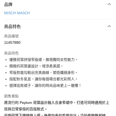
品牌
信用卡一次付款
MISCH MASCH
信用卡分期付款
3 期 0 利率 每期
NT$1,093
21家銀行
商品特色
6 期 0 利率 每期
NT$546
21家銀行
合作金庫商業銀行
第一商業銀行
商品編號
華南商業銀行
彰化商業銀行
12 期 0 利率 每期
NT$273
21家銀行
合作金庫商業銀行
第一商業銀行
11457880
上海商業儲蓄銀行
台北富邦商業銀行
華南商業銀行
彰化商業銀行
24 期 0 利率 每期
NT$136
20家銀行
合作金庫商業銀行
第一商業銀行
國泰世華商業銀行
兆豐國際商業銀行
上海商業儲蓄銀行
台北富邦商業銀行
商品特色
華南商業銀行
彰化商業銀行
30 期 0 利率 每期
臺灣中小企業銀行
NT$109
台中商業銀行
7家銀行
合作金庫商業銀行
第一商業銀行
國泰世華商業銀行
兆豐國際商業銀行
優雅荷葉拼接窄版裙，展現獨特女性魅力。
上海商業儲蓄銀行
台北富邦商業銀行
匯豐（台灣）商業銀行
華泰商業銀行
華南商業銀行
彰化商業銀行
臺灣中小企業銀行
台中商業銀行
合作金庫商業銀行
彰化商業銀行
LINE Pay
國泰世華商業銀行
兆豐國際商業銀行
精緻的荷葉邊設計，增添柔美感。
聯邦商業銀行
遠東國際商業銀行
上海商業儲蓄銀行
台北富邦商業銀行
匯豐（台灣）商業銀行
華泰商業銀行
華泰商業銀行
聯邦商業銀行
臺灣中小企業銀行
台中商業銀行
元大商業銀行
永豐商業銀行
窄版剪裁勾勒出完美曲線，塑造纖細身形。
兆豐國際商業銀行
臺灣中小企業銀行
聯邦商業銀行
遠東國際商業銀行
Apple Pay
元大商業銀行
永豐商業銀行
匯豐（台灣）商業銀行
華泰商業銀行
玉山商業銀行
星展（台灣）商業銀行
台中商業銀行
匯豐（台灣）商業銀行
搭配秋冬氣息，讓你每個場合都光彩照人。
元大商業銀行
永豐商業銀行
台新國際商業銀行
聯邦商業銀行
遠東國際商業銀行
台新國際商業銀行
中國信託商業銀行
華泰商業銀行
聯邦商業銀行
街口支付
玉山商業銀行
星展（台灣）商業銀行
選擇這款裙子，讓你的時尚品味更上一層樓！
元大商業銀行
永豐商業銀行
台灣樂天信用卡公司
遠東國際商業銀行
元大商業銀行
台新國際商業銀行
中國信託商業銀行
玉山商業銀行
星展（台灣）商業銀行
悠遊付
永豐商業銀行
玉山商業銀行
台灣樂天信用卡公司
銷售重點
台新國際商業銀行
中國信託商業銀行
星展（台灣）商業銀行
台新國際商業銀行
將流行的 Peplum 荷葉設計融入合身窄裙中，打造可同時適用於上
台灣樂天信用卡公司
Google Pay
中國信託商業銀行
台灣樂天信用卡公司
班與日常穿搭的百搭款式。
全盈+PAY
前側荷葉下擺微微上揚、後側加長的剪裁設計，巧妙修飾臀部線