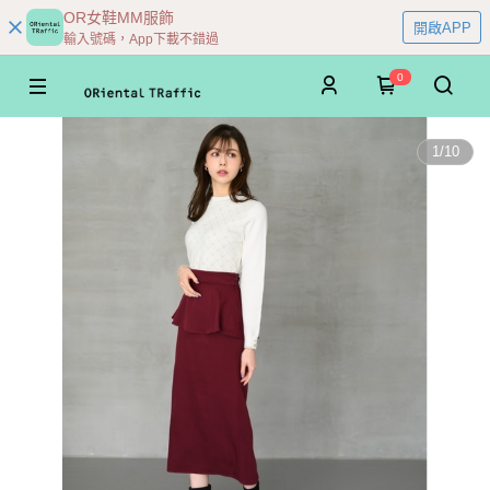
OR女鞋MM服飾
開啟APP
輸入號碼，App下載不錯過
0
1
/
10