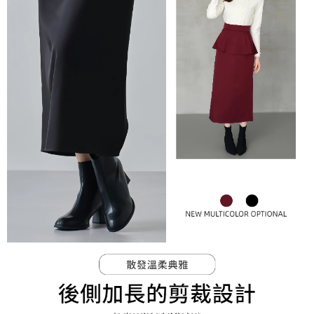
免運費
由本公司與您本人進行分期帳單所需資料之確認、核對及更正。
客戶支援中心」
https://netprotections.freshdesk.com/support/home
3.完整用戶服務條款，請詳閱以下連結：
https://oppay.tw/userRule
宅配-離島
【注意事項】
１．透過由恩沛科技股份有限公司提供之「AFTEE先享後付」服務完成之交
免運費
易，需依本服務之必要範圍內提供個人資料，並將交易相關給付款項請求債
權轉讓予恩沛科技股份有限公司。
付款後門市自取
２．關於個人資料處理事宜，請瀏覽以下網址：
免運費
https://aftee.tw/terms/#terms3
３．未成年的使用者請事先徵得法定代理人或監護人之同意方可使用
「AFTEE先享後付」，若未經同意申辦者引起之損失，本公司不負相關責
任。
４．使用「AFTEE先享後付」時，將依據個別帳號之用戶狀況，依本公司即
時審查核予不同之上限額度；若仍有額度不足之情形，本公司將視審查結果
請求用戶進行身份認證。
５．嚴禁一人註冊多個帳號或使用他人資訊註冊。若發現惡意使用之情形，
恩沛科技股份有限公司將有權停止該用戶之使用額度並採取法律行動。