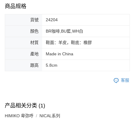
免运费
料（包含姓名、电话或地址）提供予台湾大哥大进项收集、处理及利用，由
二、付款限制
商品规格
台湾大哥大与本人进行分期账单所需资料之确认、核对及更正。
1. 初次使用 AFTEE 時，將依認證結果及本公司審查結果，核予每個人不同
宅配-離島
3. 完整用户服务条款，请详阅以下链接：
https://oppay.tw/userRule
之上限額度
貨號
24204
2. 結帳金額須大於NT$30
免运费
3. 目前僅支援台灣會員
顏色
BR咖啡,BU藍,WH白
付款後門市自取
三、聲明條款
免运费
「AFTEE先享後付」(下稱本服務)乃由恩沛科技股份有限公司(下稱 AFTEE )
材質
鞋面：羊皮，鞋底：橡膠
所提供，並由 AFTEE 向您收取款項。因使用本服務所須提供之個人資料(包
含但不限於訂購人姓名、電話，收件人姓名、電話、收件地址)，將交付予
產地
Made in China
AFTEE 於本服務必要服務範圍內運用。關於 AFTEE 對於個人資料之蒐集、
處理、利用，詳參 AFTEE 官網之『個人資料蒐集、處理及利用告知聲明』
跟高
5.8cm
（
https://aftee.tw/privacypolicy/
）。
若款項超過繳費期限，將根據當次的金額加收年利率 16% 的逾期滯納金。
客服
未成年的使用者，請事先徵得法定代理人或監護人之同意方可使用
AFTEE。
若您對於個人資料之處理、利用有任何疑問，或欲行使相關法律權利，請聯
产品相关分类 (1)
繫恩沛科技股份有限公司。若您不同意我們將上開所示之個人資料，連同必
要之購買訂單資訊提供予 AFTEE ，或讓 AFTEE 蒐集處理利用您的個人資
HIMIKO 卑弥呼
NICAL系列
料，請勿選用本服務。