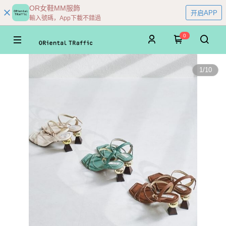
OR女鞋MM服飾
开启APP
輸入號碼，App下載不錯過
0
1
/
10