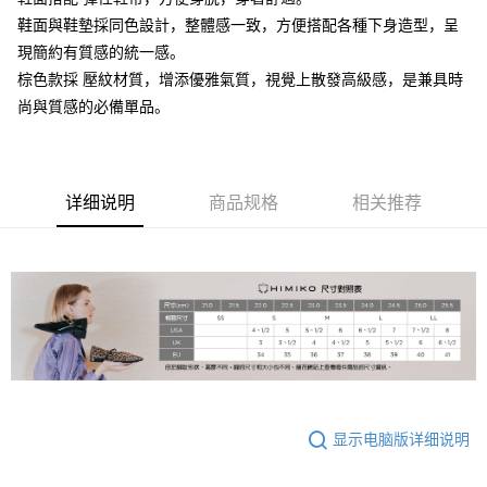
鞋面與鞋墊採同色設計，整體感一致，方便搭配各種下身造型，呈
大哥付你分期
現簡約有質感的統一感。
相关说明
棕色款採 壓紋材質，增添優雅氣質，視覺上散發高級感，是兼具時
【大哥付你分期使用说明】
AFTEE先享后付
1. 本服务由台湾大哥大提供，电信用户可立即使用无须另外申请。（限个人
尚與質感的必備單品。
月租型门号，不开放公司户及预付卡使用）
相关说明
2. 付款方式选择 “大哥付你分期”，订单成立后会自动跳转到大哥付的交易流
一、關於 AFTEE先享後付
程，验证手机门号后，选择欲分期的期数、缴款截止日，确认付款后即完成
ATM付款
1. 於付款方式選擇AFTEE先享後付，將跳出AFTEE先享後付手機驗證視
交易。
窗。
3. 实际核准额度、可分期数及费用金额请依后续交易确认页面所载为准。
详细说明
商品规格
相关推荐
2. 進行簡訊驗證之後，即可完成結帳手續。
运送方式
4. 订单成立30分钟内，如未前往确认交易或遇审核未通过，订单将自动取
3. 訂單確認後不需事先繳費，商品會配送至您的指定地址。
消。如遇 “转专审核”未通过状况，表示未达系统评分，恕无法说明评估内
4. 下訂完成後，您的手機會收到一封繳費通知簡訊，APP會員則會收到
付款後全家取貨
容。
AFTEE APP推播通知。
【缴款方式说明】
免运费
5. 收到商品當下無需繳費，確認無誤後，請再利用繳費通知簡訊或AFTEE
1. 分期款项不并入电信账单，“大哥付你分期”于每月结算日后寄送缴费提醒
APP於四大便利商店‧ATM/網銀等方式進行付款。
短信。
付款後萊爾富取貨
2. 通过短信链接打开账单后，可选择 “超商条码／台湾大直营门市／银行转
請留意繳費期限為 14 天。唯有下載 AFTEE App 成為 AFTEE 會員者方能享
免运费
账／街口支付／iPASS MONEY”等通路缴费。
有最長 45 天內付款之服務。
付款後7-11取貨
【注意事项】
繳費期限，為商家向您請款的時間，再加上使用AFTEE可延長的天數所計算
1. 本服务系由 “台湾大哥大股份有限公司”所提供，让用户于交易时，得通过
免运费
出。使用AFTEE下訂可以延長您收到商品前的繳費天數，但無法保證一定能
本服务购买商品或服务，并由商店将买卖／分期付款买卖价金债权让与本公
显示电脑版详细说明
夠在期限內收到商品(例如:預購商品或預計到貨時間較長者)。因此無論收到
司后，依约使用本公司账单缴交账款。
宅配
商品與否，仍需要請您在AFTEE規定的時間內完成繳費。
2. 基于同意付款使用 “大哥付你分期”之契约关系目的，商店将以您的个人资