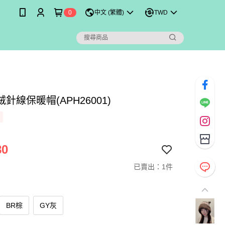
0
中文 (繁體)
TWD
針線保暖帽(APH26001)
80
已賣出：1件
BR棕
GY灰