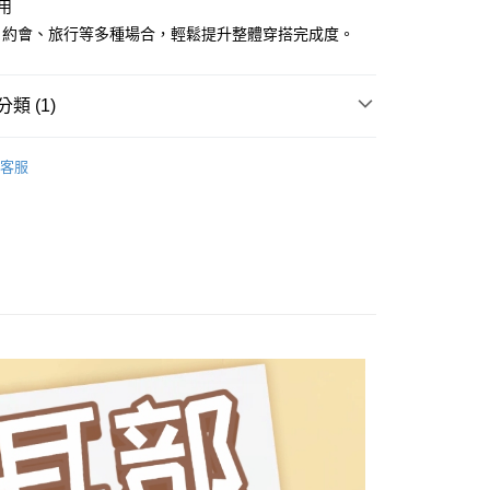
適用
享後付
由台灣大哥大提供，台灣大哥大用戶可立即使用無須另外申請。
、約會、旅行等多種場合，輕鬆提升整體穿搭完成度。
式選擇「大哥付你分期」，訂單成立後會自動跳轉到大哥付的交易
證手機門號後，選擇欲分期的期數、繳款截止日，確認付款後即
FTEE先享後付」】
。
先享後付是「在收到商品之後才付款」的支付方式。 讓您購物簡單
准額度、可分期數及費用金額請依後續交易確認頁面所載為準。
心！
類 (1)
立30分鐘內，如未前往確認交易或遇審核未通過，訂單將自動取
：不需註冊會員、不需綁卡、不需儲值。
「轉專審核」未通過狀況，表示未達大哥付你分期系統評分，恕
：只要手機號碼，簡訊認證，即可結帳。
MASCH 日系服飾女裝
穿搭小物
評估內容。
：先確認商品／服務後，再付款。
客服
式說明】
家取貨
項不併入電信帳單，「大哥付你分期」於每月結算日後寄送繳費提
EE先享後付」結帳流程】
方式選擇「AFTEE先享後付」後，將跳轉至「AFTEE先享後
訊連結打開帳單後，可選擇「超商條碼／台灣大直營門市／銀行轉
頁面，進行簡訊認證並確認金額後，即可完成結帳。
付／iPASS MONEY」等通路繳費。
爾富取貨
成立數日內，您將收到繳費通知簡訊。
費通知簡訊後14天內，點擊此簡訊中的連結，可透過四大超商
項】
網路銀行／等多元方式進行付款，方視為交易完成。
係由「台灣大哥大股份有限公司」（以下簡稱本公司）所提供，讓
：結帳手續完成當下不需立刻繳費，但若您需要取消訂單，請聯
1取貨
易時，得透過本服務購買商品或服務，並由商店將買賣／分期付
的店家。未經商家同意取消之訂單仍視為有效，需透過AFTEE
金債權讓與本公司後，依約使用本公司帳單繳交帳款。
繳納相關費用。
意付款使用「大哥付你分期」之契約關係目的，商店將以您的個人
否成功請以「AFTEE先享後付 」之結帳頁面顯示為準，若有關於
含姓名、電話或地址）提供予台灣大哥大進項蒐集、處理及利
功／繳費後需取消欲退款等相關疑問，請聯繫「AFTEE先享後
公司與您本人進行分期帳單所需資料之確認、核對及更正。
援中心」
https://netprotections.freshdesk.com/support/home
戶服務條款，請詳閱以下連結：
https://oppay.tw/userRule
項】
恩沛科技股份有限公司提供之「AFTEE先享後付」服務完成之