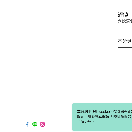
評價
喜歡這
本分類
本網站中使用 cookie，欲查詢有關
設定，請參閱本網站「
隱私權條款
使用 cookie。
了解更多 >