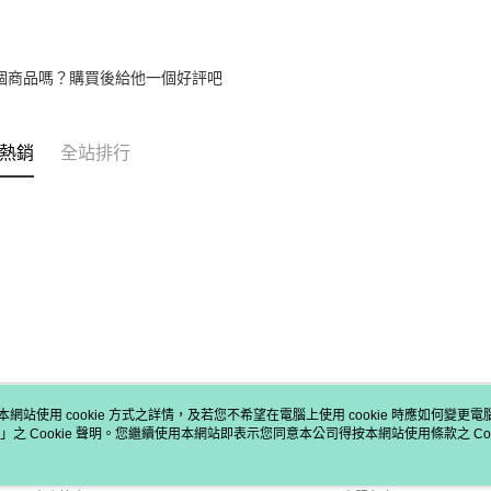
個商品嗎？購買後給他一個好評吧
熱銷
全站排行
本網站使用 cookie 方式之詳情，及若您不希望在電腦上使用 cookie 時應如何變更電腦的
」之 Cookie 聲明。您繼續使用本網站即表示您同意本公司得按本網站使用條款之 Coo
關於我們
客服資訊
品牌故事
購物說明