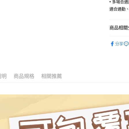
• 多場合
AFTEE先
1.本服務
適合通勤
2.付款方
相關說明
流程，驗
【關於「A
ATM付款
完成交易
AFTEE
3.實際核
便利好安
商品相關分
4.訂單成
１．簡單
消。如遇
２．便利
運送方式
MISCH 
無法說明
３．安心
分享
【繳款方
付款後全
1.分期款
【「AFT
醒簡訊。
免運費
１．於結帳
2.透過簡
付」結帳
帳／街口支
付款後萊
２．訂單
３．收到繳
免運費
說明
商品規格
相關推薦
【注意事
／ATM／
1.本服務
※ 請注意
付款後7-1
用戶於交
絡購買商品
款買賣價
先享後付
免運費
2.基於同
※ 交易是
資料（包
是否繳費成
宅配
用，由本
付客戶支
免運費
3.完整用
【注意事
宅配-離島
１．透過由