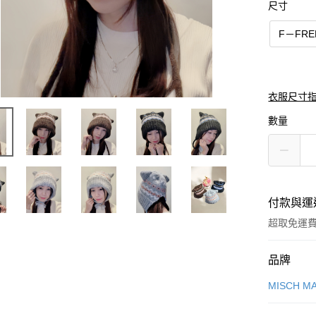
尺寸
F－FRE
衣服尺寸
數量
付款與運
超取免運
付款方式
品牌
信用卡一
MISCH M
信用卡分