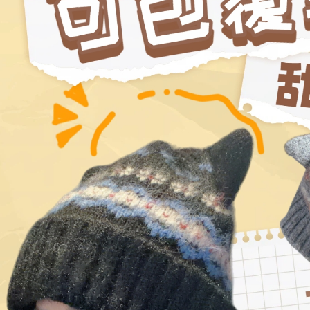
交易，需
免運費
求債權轉
２．關於
付款後門
https://aft
免運費
３．未成
「AFTE
任。
４．使用「
即時審查
結果請求
５．嚴禁
形，恩沛
動。