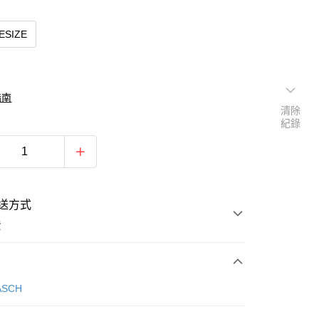
ESIZE
指南
清除
紀錄
送方式
費
次付款
ASCH
期付款