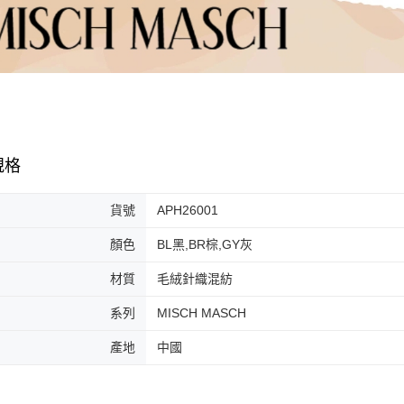
規格
貨號
APH26001
顏色
BL黑,BR棕,GY灰
材質
毛絨針織混紡
系列
MISCH MASCH
產地
中國