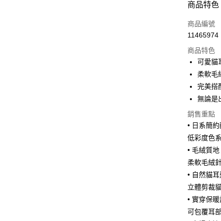
商品特色
3 期 
商品編號
6 期 
合作金
11465974
華南商
12 期
合作金
上海商
商品特色
華南商
24 期
合作金
國泰世
可愛貓
上海商
華南商
30 期
臺灣中
合作金
柔軟毛
國泰世
上海商
匯豐（
華南商
臺灣中
合作金
完美搭
LINE Pay
國泰世
聯邦商
上海商
匯豐（
華泰商
無論是
臺灣中
元大商
兆豐國
聯邦商
Apple Pay
元大商
匯豐（
玉山商
台中商
銷售重點
元大商
台新國
聯邦商
台新國
華泰商
街口支付
• 日系簡
玉山商
元大商
台灣樂
遠東國
台新國
低彩度色
玉山商
悠遊付
永豐商
台灣樂
• 毛絨質
台新國
星展（
台灣樂
Google Pa
柔軟毛絨
中國信
• 自然貓
全盈+PAY
立體剪裁
大哥付你
• 實穿保
相關說明
可包覆耳
【大哥付