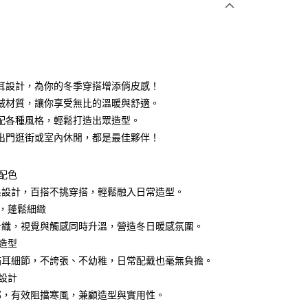
0 利率 每期
NT$226
21家銀行
0 利率 每期
NT$113
21家銀行
庫商業銀行
第一商業銀行
業銀行
彰化商業銀行
 0 利率 每期
NT$56
21家銀行
庫商業銀行
第一商業銀行
業儲蓄銀行
台北富邦商業銀行
業銀行
彰化商業銀行
 0 利率 每期
NT$28
20家銀行
庫商業銀行
第一商業銀行
華商業銀行
兆豐國際商業銀行
耳設計，為你的冬季穿搭增添俏皮感！
業儲蓄銀行
台北富邦商業銀行
業銀行
彰化商業銀行
 0 利率 每期
小企業銀行
NT$22
台中商業銀行
7家銀行
庫商業銀行
第一商業銀行
絨材質，讓你享受無比的溫暖與舒適。
華商業銀行
兆豐國際商業銀行
業儲蓄銀行
台北富邦商業銀行
台灣）商業銀行
華泰商業銀行
業銀行
彰化商業銀行
小企業銀行
台中商業銀行
庫商業銀行
彰化商業銀行
配各種風格，輕鬆打造出眾造型。
華商業銀行
兆豐國際商業銀行
業銀行
遠東國際商業銀行
業儲蓄銀行
台北富邦商業銀行
台灣）商業銀行
華泰商業銀行
業銀行
聯邦商業銀行
出門逛街或室內休閒，都是最佳夥伴！
小企業銀行
台中商業銀行
業銀行
永豐商業銀行
際商業銀行
臺灣中小企業銀行
業銀行
遠東國際商業銀行
業銀行
永豐商業銀行
台灣）商業銀行
華泰商業銀行
業銀行
星展（台灣）商業銀行
業銀行
匯豐（台灣）商業銀行
業銀行
永豐商業銀行
際商業銀行
業銀行
遠東國際商業銀行
際商業銀行
中國信託商業銀行
業銀行
聯邦商業銀行
約配色
業銀行
星展（台灣）商業銀行
業銀行
永豐商業銀行
天信用卡公司
際商業銀行
元大商業銀行
際商業銀行
中國信託商業銀行
系設計，百搭不挑穿搭，輕鬆融入日常造型。
業銀行
星展（台灣）商業銀行
業銀行
玉山商業銀行
天信用卡公司
地，蓬鬆細緻
際商業銀行
中國信託商業銀行
台灣）商業銀行
台新國際商業銀行
天信用卡公司
y
針織，視覺與觸感同時升溫，營造冬日暖感氛圍。
託商業銀行
台灣樂天信用卡公司
耳造型
貓耳細節，不誇張、不幼稚，日常配戴也毫無負擔。
分期
暖設計
部，有效阻擋寒風，兼顧造型與實用性。
你分期使用說明】