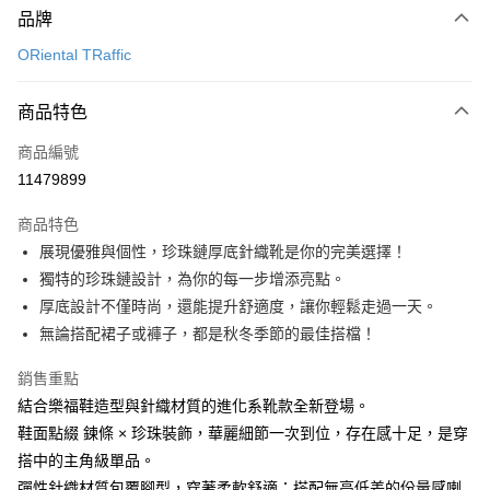
品牌
信用卡一次付款
ORiental TRaffic
信用卡分期付款
3 期 0 利率 每期
NT$993
21家銀行
商品特色
6 期 0 利率 每期
NT$496
21家銀行
合作金庫商業銀行
第一商業銀行
商品編號
華南商業銀行
彰化商業銀行
12 期 0 利率 每期
NT$248
21家銀行
合作金庫商業銀行
第一商業銀行
11479899
上海商業儲蓄銀行
台北富邦商業銀行
華南商業銀行
彰化商業銀行
24 期 0 利率 每期
NT$124
20家銀行
合作金庫商業銀行
第一商業銀行
國泰世華商業銀行
兆豐國際商業銀行
上海商業儲蓄銀行
台北富邦商業銀行
商品特色
華南商業銀行
彰化商業銀行
30 期 0 利率 每期
臺灣中小企業銀行
NT$99
台中商業銀行
7家銀行
合作金庫商業銀行
第一商業銀行
國泰世華商業銀行
兆豐國際商業銀行
展現優雅與個性，珍珠鏈厚底針織靴是你的完美選擇！
上海商業儲蓄銀行
台北富邦商業銀行
匯豐（台灣）商業銀行
華泰商業銀行
華南商業銀行
彰化商業銀行
臺灣中小企業銀行
台中商業銀行
合作金庫商業銀行
彰化商業銀行
LINE Pay
國泰世華商業銀行
兆豐國際商業銀行
獨特的珍珠鏈設計，為你的每一步增添亮點。
聯邦商業銀行
遠東國際商業銀行
上海商業儲蓄銀行
台北富邦商業銀行
匯豐（台灣）商業銀行
華泰商業銀行
華泰商業銀行
聯邦商業銀行
臺灣中小企業銀行
台中商業銀行
元大商業銀行
永豐商業銀行
厚底設計不僅時尚，還能提升舒適度，讓你輕鬆走過一天。
兆豐國際商業銀行
臺灣中小企業銀行
聯邦商業銀行
遠東國際商業銀行
Apple Pay
元大商業銀行
永豐商業銀行
匯豐（台灣）商業銀行
華泰商業銀行
玉山商業銀行
星展（台灣）商業銀行
台中商業銀行
匯豐（台灣）商業銀行
無論搭配裙子或褲子，都是秋冬季節的最佳搭檔！
元大商業銀行
永豐商業銀行
台新國際商業銀行
聯邦商業銀行
遠東國際商業銀行
台新國際商業銀行
中國信託商業銀行
華泰商業銀行
聯邦商業銀行
街口支付
玉山商業銀行
星展（台灣）商業銀行
元大商業銀行
永豐商業銀行
台灣樂天信用卡公司
遠東國際商業銀行
元大商業銀行
銷售重點
台新國際商業銀行
中國信託商業銀行
玉山商業銀行
星展（台灣）商業銀行
悠遊付
永豐商業銀行
玉山商業銀行
台灣樂天信用卡公司
結合樂福鞋造型與針織材質的進化系靴款全新登場。
台新國際商業銀行
中國信託商業銀行
星展（台灣）商業銀行
台新國際商業銀行
鞋面點綴 鍊條 × 珍珠裝飾，華麗細節一次到位，存在感十足，是穿
台灣樂天信用卡公司
Google Pay
中國信託商業銀行
台灣樂天信用卡公司
搭中的主角級單品。
全盈+PAY
彈性針織材質包覆腳型，穿著柔軟舒適；搭配無高低差的份量感喇