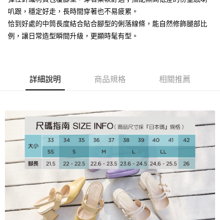
叭跟，穩定好走，長時間穿著也不易疲累。
大哥付你分期
恰到好處的中筒長度結合貼合腳型的俐落線條，能自然修飾腿部比
相關說明
例，讓日常造型瞬間升級，更顯時髦有型。
【大哥付你分期使用說明】
AFTEE先享後付
1.本服務由台灣大哥大提供，台灣大哥大用戶可立即使用無須另外申請。
2.付款方式選擇「大哥付你分期」，訂單成立後會自動跳轉到大哥付的交易
相關說明
流程，驗證手機門號後，選擇欲分期的期數、繳款截止日，確認付款後即完
【關於「AFTEE先享後付」】
成交易。
ATM付款
AFTEE先享後付是「在收到商品之後才付款」的支付方式。 讓您購物簡單
詳細說明
商品規格
相關推薦
3.實際核准額度、可分期數及費用金額請依後續交易確認頁面所載為準。
便利好安心！
4.訂單成立30分鐘內，如未前往確認交易或遇審核未通過，訂單將自動取
１．簡單：不需註冊會員、不需綁卡、不需儲值。
運送方式
消。如遇「轉專審核」未通過狀況，表示未達大哥付你分期系統評分，恕無
２．便利：只要手機號碼，簡訊認證，即可結帳。
法說明評估內容。
３．安心：先確認商品／服務後，再付款。
付款後全家取貨
【繳款方式說明】
1.分期款項不併入電信帳單，「大哥付你分期」於每月結算日後寄送繳費提
免運費
【「AFTEE先享後付」結帳流程】
醒簡訊。
１．於結帳方式選擇「AFTEE先享後付」後，將跳轉至「AFTEE先享後付」
2.透過簡訊連結打開帳單後，可選擇「超商條碼／台灣大直營門市／銀行轉
付款後萊爾富取貨
結帳頁面，進行簡訊認證並確認金額後，即可完成結帳。
帳／街口支付／iPASS MONEY」等通路繳費。
２．訂單成立數日內，您將收到繳費通知簡訊。
免運費
３．收到繳費通知簡訊後14天內，點擊此簡訊中的連結，可透過四大超商／
【注意事項】
ATM／網路銀行／等多元方式進行付款，方視為交易完成。
付款後7-11取貨
1.本服務係由「台灣大哥大股份有限公司」（以下簡稱本公司）所提供，讓
※ 請注意：結帳手續完成當下不需立刻繳費，但若您需要取消訂單，請聯絡
用戶於交易時，得透過本服務購買商品或服務，並由商店將買賣／分期付款
免運費
購買商品的店家。未經商家同意取消之訂單仍視為有效，需透過AFTEE先享
買賣價金債權讓與本公司後，依約使用本公司帳單繳交帳款。
後付繳納相關費用。
2.基於同意付款使用「大哥付你分期」之契約關係目的，商店將以您的個人
宅配
※ 交易是否成功請以「AFTEE先享後付 」之結帳頁面顯示為準，若有關於
資料（包含姓名、電話或地址）提供予台灣大哥大進項蒐集、處理及利用，
是否繳費成功／繳費後需取消欲退款等相關疑問，請聯繫「AFTEE先享後付