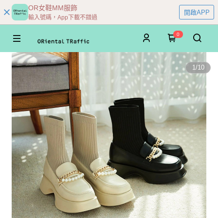
OR女鞋MM服飾
開啟APP
輸入號碼，App下載不錯過
0
1
/
10