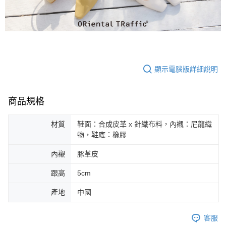
免運費
由本公司與您本人進行分期帳單所需資料之確認、核對及更正。
客戶支援中心」
https://netprotections.freshdesk.com/support/home
3.完整用戶服務條款，請詳閱以下連結：
https://oppay.tw/userRule
宅配-離島
【注意事項】
１．透過由恩沛科技股份有限公司提供之「AFTEE先享後付」服務完成之交
免運費
易，需依本服務之必要範圍內提供個人資料，並將交易相關給付款項請求債
權轉讓予恩沛科技股份有限公司。
付款後門市自取
２．關於個人資料處理事宜，請瀏覽以下網址：
免運費
顯示電腦版詳細說明
https://aftee.tw/terms/#terms3
３．未成年的使用者請事先徵得法定代理人或監護人之同意方可使用
「AFTEE先享後付」，若未經同意申辦者引起之損失，本公司不負相關責
任。
商品規格
４．使用「AFTEE先享後付」時，將依據個別帳號之用戶狀況，依本公司即
時審查核予不同之上限額度；若仍有額度不足之情形，本公司將視審查結果
請求用戶進行身份認證。
材質
鞋面：合成皮革 x 針織布料，內襯：尼龍織
５．嚴禁一人註冊多個帳號或使用他人資訊註冊。若發現惡意使用之情形，
物，鞋底：橡膠
恩沛科技股份有限公司將有權停止該用戶之使用額度並採取法律行動。
內襯
豚革皮
跟高
5cm
產地
中國
客服