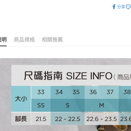
相關說明
分享
【大哥付
AFTEE先
1.本服務
2.付款方
相關說明
流程，驗
【關於「A
ATM付款
完成交易
AFTEE
3.實際核
便利好安
4.訂單成
說明
商品規格
相關推薦
１．簡單
消。如遇
２．便利
運送方式
無法說明
３．安心
【繳款方
付款後全
1.分期款
【「AFT
醒簡訊。
免運費
１．於結帳
2.透過簡
付」結帳
帳／街口支
付款後萊
２．訂單
３．收到繳
免運費
【注意事
／ATM／
1.本服務
※ 請注意
付款後7-1
用戶於交
絡購買商品
款買賣價
先享後付
免運費
2.基於同
※ 交易是
資料（包
是否繳費成
宅配
用，由本
付客戶支
免運費
3.完整用
【注意事