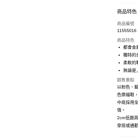
信用卡分
商品特色
3 期 
商品編號
6 期 
合作金
11555016
華南商
12 期
合作金
上海商
商品特色
華南商
24 期
合作金
國泰世
都會金
上海商
華南商
30 期
臺灣中
合作金
獨特的
國泰世
上海商
匯豐（
華南商
臺灣中
合作金
柔軟的
LINE Pay
國泰世
聯邦商
上海商
匯豐（
華泰商
無論是
臺灣中
元大商
兆豐國
聯邦商
Apple Pay
元大商
匯豐（
玉山商
台中商
銷售重點
元大商
台新國
聯邦商
台新國
華泰商
街口支付
以粉色、
玉山商
元大商
台灣樂
遠東國
台新國
色樂福鞋
玉山商
悠遊付
永豐商
台灣樂
中底採用
台新國
星展（
台灣樂
Google Pa
情。
中國信
2cm低跟
全盈+PAY
穿搭或通
大哥付你