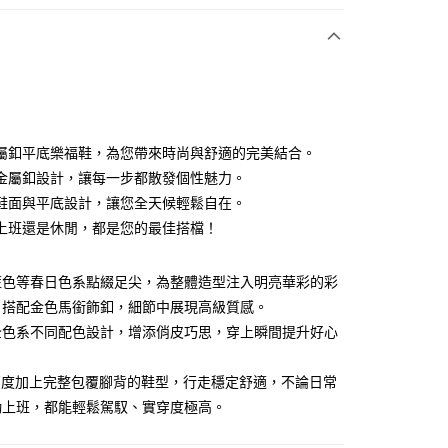
期付款
0 利率 每期
NT$893
21家銀行
0 利率 每期
NT$446
21家銀行
庫商業銀行
第一商業銀行
業銀行
彰化商業銀行
 0 利率 每期
NT$223
21家銀行
庫商業銀行
第一商業銀行
業儲蓄銀行
台北富邦商業銀行
業銀行
彰化商業銀行
 0 利率 每期
NT$111
20家銀行
庫商業銀行
第一商業銀行
華商業銀行
兆豐國際商業銀行
屬釦平底樂福鞋，為您帶來時尚與舒適的完美結合。
業儲蓄銀行
台北富邦商業銀行
業銀行
彰化商業銀行
 0 利率 每期
小企業銀行
NT$89
台中商業銀行
7家銀行
庫商業銀行
第一商業銀行
金屬釦設計，讓每一步都散發個性魅力。
華商業銀行
兆豐國際商業銀行
業儲蓄銀行
台北富邦商業銀行
台灣）商業銀行
華泰商業銀行
業銀行
彰化商業銀行
小企業銀行
台中商業銀行
庫商業銀行
彰化商業銀行
鞋面與平底設計，讓您全天候輕鬆自在。
華商業銀行
兆豐國際商業銀行
業銀行
遠東國際商業銀行
業儲蓄銀行
台北富邦商業銀行
台灣）商業銀行
華泰商業銀行
業銀行
聯邦商業銀行
上班還是休閒，都是您的最佳搭檔！
小企業銀行
台中商業銀行
業銀行
永豐商業銀行
際商業銀行
臺灣中小企業銀行
業銀行
遠東國際商業銀行
業銀行
永豐商業銀行
台灣）商業銀行
華泰商業銀行
業銀行
星展（台灣）商業銀行
業銀行
匯豐（台灣）商業銀行
業銀行
永豐商業銀行
際商業銀行
業銀行
遠東國際商業銀行
際商業銀行
中國信託商業銀行
業銀行
聯邦商業銀行
藍色等春日色系點綴足尖，為整體造型注入明亮華彩的彩
業銀行
星展（台灣）商業銀行
業銀行
永豐商業銀行
天信用卡公司
際商業銀行
元大商業銀行
際商業銀行
中國信託商業銀行
，搭配金色馬銜飾釦，細節中展現高級質感。
業銀行
星展（台灣）商業銀行
業銀行
玉山商業銀行
天信用卡公司
全色系不同配色設計，增添俏皮巧思，穿上瞬間提升好心
際商業銀行
中國信託商業銀行
台灣）商業銀行
台新國際商業銀行
天信用卡公司
y
託商業銀行
台灣樂天信用卡公司
高度加上完整包覆腳背的鞋型，行走穩定舒適，不論日常
勤上班，都能輕鬆駕馭、實穿度極高。
分期