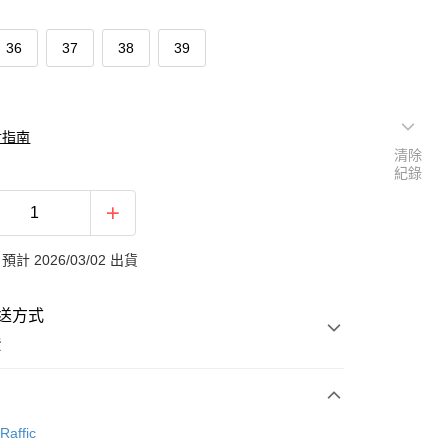
36
37
38
39
對指南
清除
紀錄
計 2026/03/02 出貨
送方式
費
次付款
Raffic