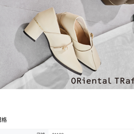
宅配-離島
１．透過由
交易，需
免運費
求債權轉
２．關於
付款後門
https://aft
免運費
３．未成
「AFTE
任。
４．使用「
即時審查
結果請求
５．嚴禁
形，恩沛
動。
規格