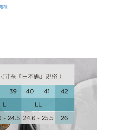
客服
你分期使用說明】
享後付
由台灣大哥大提供，台灣大哥大用戶可立即使用無須另外申請。
式選擇「大哥付你分期」，訂單成立後會自動跳轉到大哥付的交易
證手機門號後，選擇欲分期的期數、繳款截止日，確認付款後即
FTEE先享後付」】
。
先享後付是「在收到商品之後才付款」的支付方式。 讓您購物簡單
准額度、可分期數及費用金額請依後續交易確認頁面所載為準。
心！
立30分鐘內，如未前往確認交易或遇審核未通過，訂單將自動取
：不需註冊會員、不需綁卡、不需儲值。
「轉專審核」未通過狀況，表示未達大哥付你分期系統評分，恕
：只要手機號碼，簡訊認證，即可結帳。
評估內容。
：先確認商品／服務後，再付款。
式說明】
家取貨
項不併入電信帳單，「大哥付你分期」於每月結算日後寄送繳費提
EE先享後付」結帳流程】
方式選擇「AFTEE先享後付」後，將跳轉至「AFTEE先享後
訊連結打開帳單後，可選擇「超商條碼／台灣大直營門市／銀行轉
頁面，進行簡訊認證並確認金額後，即可完成結帳。
付／iPASS MONEY」等通路繳費。
爾富取貨
成立數日內，您將收到繳費通知簡訊。
費通知簡訊後14天內，點擊此簡訊中的連結，可透過四大超商
項】
網路銀行／等多元方式進行付款，方視為交易完成。
係由「台灣大哥大股份有限公司」（以下簡稱本公司）所提供，讓
：結帳手續完成當下不需立刻繳費，但若您需要取消訂單，請聯
1取貨
易時，得透過本服務購買商品或服務，並由商店將買賣／分期付
的店家。未經商家同意取消之訂單仍視為有效，需透過AFTEE
金債權讓與本公司後，依約使用本公司帳單繳交帳款。
繳納相關費用。
意付款使用「大哥付你分期」之契約關係目的，商店將以您的個人
否成功請以「AFTEE先享後付 」之結帳頁面顯示為準，若有關於
含姓名、電話或地址）提供予台灣大哥大進項蒐集、處理及利
功／繳費後需取消欲退款等相關疑問，請聯繫「AFTEE先享後
公司與您本人進行分期帳單所需資料之確認、核對及更正。
援中心」
https://netprotections.freshdesk.com/support/home
戶服務條款，請詳閱以下連結：
https://oppay.tw/userRule
項】