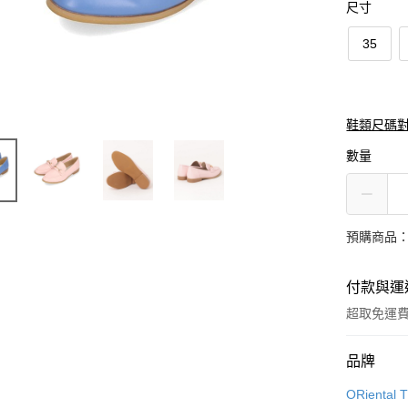
尺寸
35
鞋類尺碼
數量
預購商品：預
付款與運
超取免運
付款方式
品牌
信用卡一
ORiental T