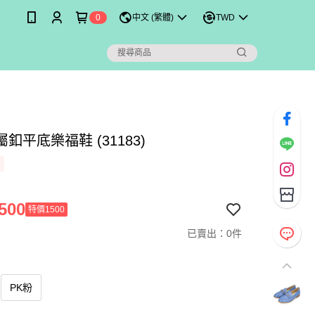
0
中文 (繁體)
TWD
釦平底樂福鞋 (31183)
500
特價1500
已賣出：0件
PK粉