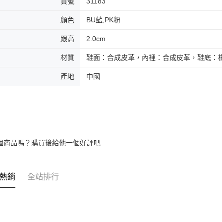
貨號
31183
顏色
BU藍,PK粉
跟高
2.0cm
材質
鞋面：合成皮革，內裡：合成皮革，鞋底：
產地
中國
個商品嗎？購買後給他一個好評吧
熱銷
全站排行