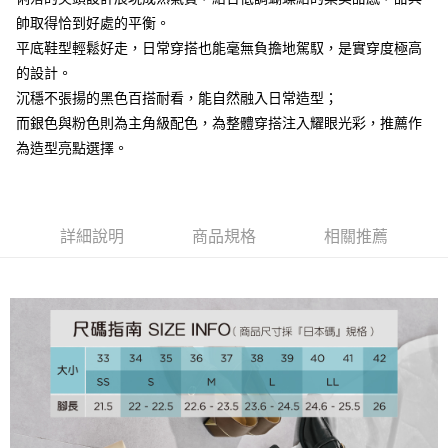
帥取得恰到好處的平衡。
大哥付你分期
平底鞋型輕鬆好走，日常穿搭也能毫無負擔地駕馭，是實穿度極高
相關說明
的設計。
【大哥付你分期使用說明】
AFTEE先享後付
1.本服務由台灣大哥大提供，台灣大哥大用戶可立即使用無須另外申請。
沉穩不張揚的黑色百搭耐看，能自然融入日常造型；
2.付款方式選擇「大哥付你分期」，訂單成立後會自動跳轉到大哥付的交易
相關說明
而銀色與粉色則為主角級配色，為整體穿搭注入耀眼光彩，推薦作
流程，驗證手機門號後，選擇欲分期的期數、繳款截止日，確認付款後即完
【關於「AFTEE先享後付」】
成交易。
為造型亮點選擇。
ATM付款
AFTEE先享後付是「在收到商品之後才付款」的支付方式。 讓您購物簡單
3.實際核准額度、可分期數及費用金額請依後續交易確認頁面所載為準。
便利好安心！
4.訂單成立30分鐘內，如未前往確認交易或遇審核未通過，訂單將自動取
１．簡單：不需註冊會員、不需綁卡、不需儲值。
運送方式
消。如遇「轉專審核」未通過狀況，表示未達大哥付你分期系統評分，恕無
２．便利：只要手機號碼，簡訊認證，即可結帳。
法說明評估內容。
３．安心：先確認商品／服務後，再付款。
付款後全家取貨
【繳款方式說明】
詳細說明
商品規格
相關推薦
1.分期款項不併入電信帳單，「大哥付你分期」於每月結算日後寄送繳費提
免運費
【「AFTEE先享後付」結帳流程】
醒簡訊。
１．於結帳方式選擇「AFTEE先享後付」後，將跳轉至「AFTEE先享後付」
2.透過簡訊連結打開帳單後，可選擇「超商條碼／台灣大直營門市／銀行轉
付款後萊爾富取貨
結帳頁面，進行簡訊認證並確認金額後，即可完成結帳。
帳／街口支付／iPASS MONEY」等通路繳費。
２．訂單成立數日內，您將收到繳費通知簡訊。
免運費
３．收到繳費通知簡訊後14天內，點擊此簡訊中的連結，可透過四大超商／
【注意事項】
ATM／網路銀行／等多元方式進行付款，方視為交易完成。
付款後7-11取貨
1.本服務係由「台灣大哥大股份有限公司」（以下簡稱本公司）所提供，讓
※ 請注意：結帳手續完成當下不需立刻繳費，但若您需要取消訂單，請聯絡
用戶於交易時，得透過本服務購買商品或服務，並由商店將買賣／分期付款
免運費
購買商品的店家。未經商家同意取消之訂單仍視為有效，需透過AFTEE先享
買賣價金債權讓與本公司後，依約使用本公司帳單繳交帳款。
後付繳納相關費用。
2.基於同意付款使用「大哥付你分期」之契約關係目的，商店將以您的個人
宅配
※ 交易是否成功請以「AFTEE先享後付 」之結帳頁面顯示為準，若有關於
資料（包含姓名、電話或地址）提供予台灣大哥大進項蒐集、處理及利用，
是否繳費成功／繳費後需取消欲退款等相關疑問，請聯繫「AFTEE先享後付