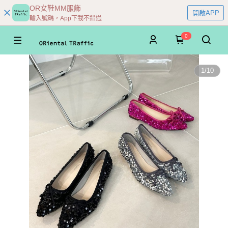
OR女鞋MM服飾
開啟APP
輸入號碼，App下載不錯過
0
1
/
10