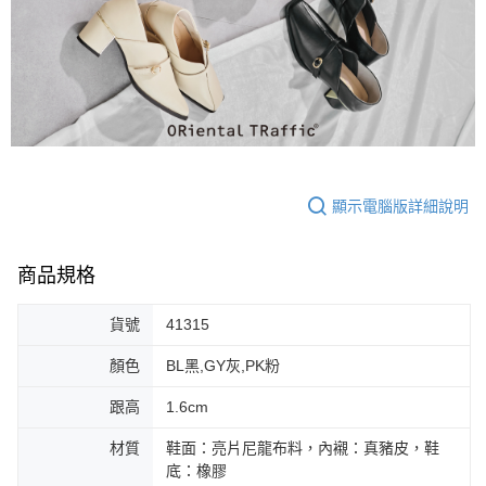
免運費
由本公司與您本人進行分期帳單所需資料之確認、核對及更正。
客戶支援中心」
https://netprotections.freshdesk.com/support/home
3.完整用戶服務條款，請詳閱以下連結：
https://oppay.tw/userRule
宅配-離島
【注意事項】
１．透過由恩沛科技股份有限公司提供之「AFTEE先享後付」服務完成之交
免運費
易，需依本服務之必要範圍內提供個人資料，並將交易相關給付款項請求債
權轉讓予恩沛科技股份有限公司。
付款後門市自取
２．關於個人資料處理事宜，請瀏覽以下網址：
免運費
https://aftee.tw/terms/#terms3
３．未成年的使用者請事先徵得法定代理人或監護人之同意方可使用
「AFTEE先享後付」，若未經同意申辦者引起之損失，本公司不負相關責
顯示電腦版詳細說明
任。
４．使用「AFTEE先享後付」時，將依據個別帳號之用戶狀況，依本公司即
時審查核予不同之上限額度；若仍有額度不足之情形，本公司將視審查結果
請求用戶進行身份認證。
商品規格
５．嚴禁一人註冊多個帳號或使用他人資訊註冊。若發現惡意使用之情形，
恩沛科技股份有限公司將有權停止該用戶之使用額度並採取法律行動。
貨號
41315
顏色
BL黑,GY灰,PK粉
跟高
1.6cm
材質
鞋面：亮片尼龍布料，內襯：真豬皮，鞋
底：橡膠