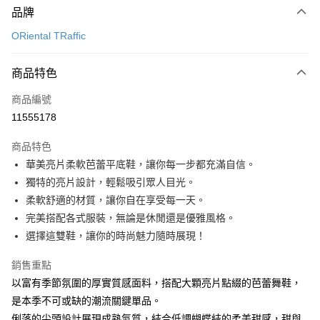
品牌
信用卡一次付款
ORiental TRaffic
信用卡分期付款
3 期 0 利率 每期
NT$893
21家銀行
商品特色
6 期 0 利率 每期
NT$446
21家銀行
合作金庫商業銀行
第一商業銀行
商品編號
華南商業銀行
彰化商業銀行
12 期 0 利率 每期
NT$223
21家銀行
合作金庫商業銀行
第一商業銀行
11555178
上海商業儲蓄銀行
台北富邦商業銀行
華南商業銀行
彰化商業銀行
24 期 0 利率 每期
NT$111
20家銀行
合作金庫商業銀行
第一商業銀行
國泰世華商業銀行
兆豐國際商業銀行
上海商業儲蓄銀行
台北富邦商業銀行
商品特色
華南商業銀行
彰化商業銀行
30 期 0 利率 每期
臺灣中小企業銀行
NT$89
台中商業銀行
7家銀行
合作金庫商業銀行
第一商業銀行
國泰世華商業銀行
兆豐國際商業銀行
華美亮片柔軟芭蕾平底鞋，讓你每一步都充滿自信。
上海商業儲蓄銀行
台北富邦商業銀行
匯豐（台灣）商業銀行
華泰商業銀行
華南商業銀行
彰化商業銀行
臺灣中小企業銀行
台中商業銀行
合作金庫商業銀行
彰化商業銀行
LINE Pay
國泰世華商業銀行
兆豐國際商業銀行
獨特的亮片設計，輕鬆吸引眾人目光。
聯邦商業銀行
遠東國際商業銀行
上海商業儲蓄銀行
台北富邦商業銀行
匯豐（台灣）商業銀行
華泰商業銀行
華泰商業銀行
聯邦商業銀行
臺灣中小企業銀行
台中商業銀行
元大商業銀行
永豐商業銀行
柔軟舒適的材質，讓你自在享受每一天。
兆豐國際商業銀行
臺灣中小企業銀行
聯邦商業銀行
遠東國際商業銀行
Apple Pay
元大商業銀行
永豐商業銀行
匯豐（台灣）商業銀行
華泰商業銀行
玉山商業銀行
星展（台灣）商業銀行
台中商業銀行
匯豐（台灣）商業銀行
完美搭配各式服裝，無論是休閒還是優雅風格。
元大商業銀行
永豐商業銀行
台新國際商業銀行
聯邦商業銀行
遠東國際商業銀行
台新國際商業銀行
中國信託商業銀行
華泰商業銀行
聯邦商業銀行
街口支付
玉山商業銀行
星展（台灣）商業銀行
選擇這雙鞋，讓你的時尚魅力隨時展現！
元大商業銀行
永豐商業銀行
台灣樂天信用卡公司
遠東國際商業銀行
元大商業銀行
台新國際商業銀行
中國信託商業銀行
玉山商業銀行
星展（台灣）商業銀行
悠遊付
永豐商業銀行
玉山商業銀行
台灣樂天信用卡公司
銷售重點
台新國際商業銀行
中國信託商業銀行
星展（台灣）商業銀行
台新國際商業銀行
以富有季節氛圍的厚實質感面料，搭配大顆亮片點綴的芭蕾舞鞋，
台灣樂天信用卡公司
Google Pay
中國信託商業銀行
台灣樂天信用卡公司
是本季不可或缺的潮流關鍵單品。
全盈+PAY
俐落的尖頭設計展現成熟氣質，結合低調蝴蝶結的柔美甜感，甜與