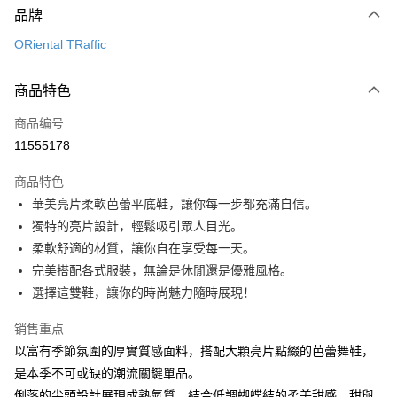
品牌
信用卡一次付款
ORiental TRaffic
信用卡分期付款
3期 0利率，每期
NT$893
21家银行
商品特色
6期 0利率，每期
NT$446
21家银行
合作金库商业银行
第一商业银行
商品编号
华南商业银行
彰化商业银行
12期 0利率，每期
NT$223
21家银行
合作金库商业银行
第一商业银行
11555178
上海商业储蓄银行
台北富邦商业银行
华南商业银行
彰化商业银行
24期 0利率，每期
NT$111
20家银行
合作金库商业银行
第一商业银行
国泰世华商业银行
兆丰国际商业银行
上海商业储蓄银行
台北富邦商业银行
商品特色
华南商业银行
彰化商业银行
30期 0利率，每期
台湾中小企业银行
NT$89
台中商业银行
7家银行
合作金库商业银行
第一商业银行
国泰世华商业银行
兆丰国际商业银行
華美亮片柔軟芭蕾平底鞋，讓你每一步都充滿自信。
上海商业储蓄银行
台北富邦商业银行
汇丰（台湾）商业银行
华泰商业银行
华南商业银行
彰化商业银行
台湾中小企业银行
台中商业银行
合作金库商业银行
彰化商业银行
LINE Pay
国泰世华商业银行
兆丰国际商业银行
獨特的亮片設計，輕鬆吸引眾人目光。
联邦商业银行
远东国际商业银行
上海商业储蓄银行
台北富邦商业银行
汇丰（台湾）商业银行
华泰商业银行
华泰商业银行
联邦商业银行
台湾中小企业银行
台中商业银行
元大商业银行
永丰商业银行
柔軟舒適的材質，讓你自在享受每一天。
兆丰国际商业银行
台湾中小企业银行
联邦商业银行
远东国际商业银行
Apple Pay
元大商业银行
永丰商业银行
汇丰（台湾）商业银行
华泰商业银行
玉山商业银行
星展（台湾）商业银行
台中商业银行
汇丰（台湾）商业银行
完美搭配各式服裝，無論是休閒還是優雅風格。
元大商业银行
永丰商业银行
台新国际商业银行
联邦商业银行
远东国际商业银行
台新国际商业银行
中国信托商业银行
华泰商业银行
联邦商业银行
街口支付
玉山商业银行
星展（台湾）商业银行
選擇這雙鞋，讓你的時尚魅力隨時展現！
元大商业银行
永丰商业银行
台湾乐天信用卡公司
远东国际商业银行
元大商业银行
台新国际商业银行
中国信托商业银行
玉山商业银行
星展（台湾）商业银行
悠遊付
永丰商业银行
玉山商业银行
台湾乐天信用卡公司
销售重点
台新国际商业银行
中国信托商业银行
星展（台湾）商业银行
台新国际商业银行
以富有季節氛圍的厚實質感面料，搭配大顆亮片點綴的芭蕾舞鞋，
台湾乐天信用卡公司
Google Pay
中国信托商业银行
台湾乐天信用卡公司
是本季不可或缺的潮流關鍵單品。
Plus PAY
俐落的尖頭設計展現成熟氣質，結合低調蝴蝶結的柔美甜感，甜與