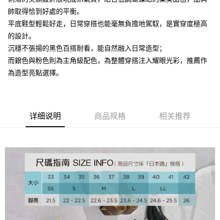
帥取得恰到好處的平衡。
大哥付你分期
平底鞋型輕鬆好走，日常穿搭也能毫無負擔地駕馭，是實穿度極高
相关说明
的設計。
【大哥付你分期使用说明】
AFTEE先享后付
1. 本服务由台湾大哥大提供，电信用户可立即使用无须另外申请。（限个人
沉穩不張揚的黑色百搭耐看，能自然融入日常造型；
月租型门号，不开放公司户及预付卡使用）
相关说明
而銀色與粉色則為主角級配色，為整體穿搭注入耀眼光彩，推薦作
2. 付款方式选择 “大哥付你分期”，订单成立后会自动跳转到大哥付的交易流
一、關於 AFTEE先享後付
程，验证手机门号后，选择欲分期的期数、缴款截止日，确认付款后即完成
為造型亮點選擇。
ATM付款
1. 於付款方式選擇AFTEE先享後付，將跳出AFTEE先享後付手機驗證視
交易。
窗。
3. 实际核准额度、可分期数及费用金额请依后续交易确认页面所载为准。
2. 進行簡訊驗證之後，即可完成結帳手續。
运送方式
4. 订单成立30分钟内，如未前往确认交易或遇审核未通过，订单将自动取
3. 訂單確認後不需事先繳費，商品會配送至您的指定地址。
消。如遇 “转专审核”未通过状况，表示未达系统评分，恕无法说明评估内
4. 下訂完成後，您的手機會收到一封繳費通知簡訊，APP會員則會收到
付款後全家取貨
容。
详细说明
商品规格
相关推荐
AFTEE APP推播通知。
【缴款方式说明】
免运费
5. 收到商品當下無需繳費，確認無誤後，請再利用繳費通知簡訊或AFTEE
1. 分期款项不并入电信账单，“大哥付你分期”于每月结算日后寄送缴费提醒
APP於四大便利商店‧ATM/網銀等方式進行付款。
短信。
付款後萊爾富取貨
2. 通过短信链接打开账单后，可选择 “超商条码／台湾大直营门市／银行转
請留意繳費期限為 14 天。唯有下載 AFTEE App 成為 AFTEE 會員者方能享
免运费
账／街口支付／iPASS MONEY”等通路缴费。
有最長 45 天內付款之服務。
付款後7-11取貨
【注意事项】
繳費期限，為商家向您請款的時間，再加上使用AFTEE可延長的天數所計算
1. 本服务系由 “台湾大哥大股份有限公司”所提供，让用户于交易时，得通过
免运费
出。使用AFTEE下訂可以延長您收到商品前的繳費天數，但無法保證一定能
本服务购买商品或服务，并由商店将买卖／分期付款买卖价金债权让与本公
夠在期限內收到商品(例如:預購商品或預計到貨時間較長者)。因此無論收到
司后，依约使用本公司账单缴交账款。
宅配
商品與否，仍需要請您在AFTEE規定的時間內完成繳費。
2. 基于同意付款使用 “大哥付你分期”之契约关系目的，商店将以您的个人资