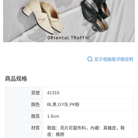
免运费
料（包含姓名、电话或地址）提供予台湾大哥大进项收集、处理及利用，由
二、付款限制
台湾大哥大与本人进行分期账单所需资料之确认、核对及更正。
1. 初次使用 AFTEE 時，將依認證結果及本公司審查結果，核予每個人不同
宅配-離島
3. 完整用户服务条款，请详阅以下链接：
https://oppay.tw/userRule
之上限額度
2. 結帳金額須大於NT$30
免运费
3. 目前僅支援台灣會員
付款後門市自取
三、聲明條款
免运费
「AFTEE先享後付」(下稱本服務)乃由恩沛科技股份有限公司(下稱 AFTEE )
所提供，並由 AFTEE 向您收取款項。因使用本服務所須提供之個人資料(包
含但不限於訂購人姓名、電話，收件人姓名、電話、收件地址)，將交付予
显示电脑版详细说明
AFTEE 於本服務必要服務範圍內運用。關於 AFTEE 對於個人資料之蒐集、
處理、利用，詳參 AFTEE 官網之『個人資料蒐集、處理及利用告知聲明』
（
https://aftee.tw/privacypolicy/
）。
商品规格
若款項超過繳費期限，將根據當次的金額加收年利率 16% 的逾期滯納金。
未成年的使用者，請事先徵得法定代理人或監護人之同意方可使用
AFTEE。
貨號
41315
若您對於個人資料之處理、利用有任何疑問，或欲行使相關法律權利，請聯
顏色
BL黑,GY灰,PK粉
繫恩沛科技股份有限公司。若您不同意我們將上開所示之個人資料，連同必
要之購買訂單資訊提供予 AFTEE ，或讓 AFTEE 蒐集處理利用您的個人資
跟高
1.6cm
料，請勿選用本服務。
材質
鞋面：亮片尼龍布料，內襯：真豬皮，鞋
底：橡膠