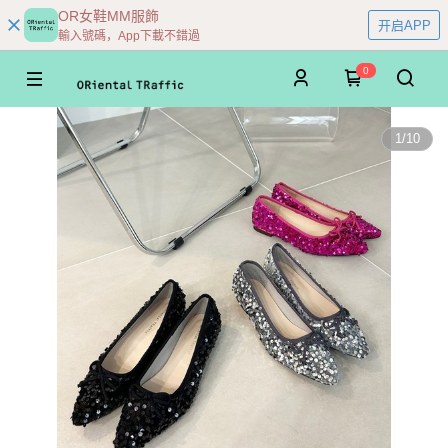
OR女鞋MM服飾
开启APP
輸入號碼，App下載不錯過
0
1
/
10