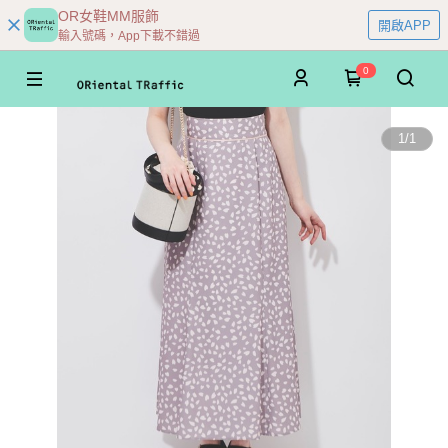
OR女鞋MM服飾
開啟APP
輸入號碼，App下載不錯過
0
1
/
1