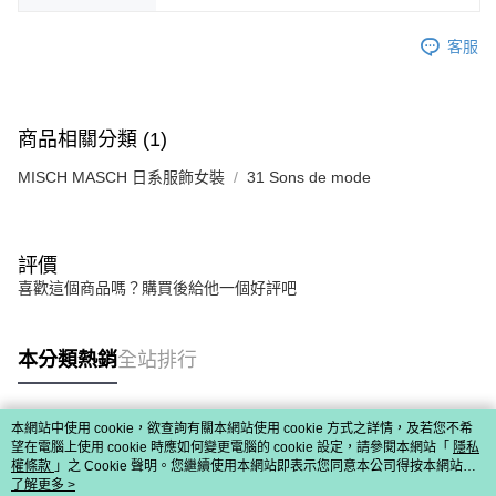
免運費
由本公司與您本人進行分期帳單所需資料之確認、核對及更正。
客戶支援中心」
https://netprotections.freshdesk.com/support/home
3.完整用戶服務條款，請詳閱以下連結：
https://oppay.tw/userRule
宅配-離島
客服
【注意事項】
１．透過由恩沛科技股份有限公司提供之「AFTEE先享後付」服務完成之交
免運費
易，需依本服務之必要範圍內提供個人資料，並將交易相關給付款項請求債
權轉讓予恩沛科技股份有限公司。
付款後門市自取
２．關於個人資料處理事宜，請瀏覽以下網址：
商品相關分類 (1)
免運費
https://aftee.tw/terms/#terms3
３．未成年的使用者請事先徵得法定代理人或監護人之同意方可使用
MISCH MASCH 日系服飾女裝
31 Sons de mode
「AFTEE先享後付」，若未經同意申辦者引起之損失，本公司不負相關責
任。
４．使用「AFTEE先享後付」時，將依據個別帳號之用戶狀況，依本公司即
時審查核予不同之上限額度；若仍有額度不足之情形，本公司將視審查結果
評價
請求用戶進行身份認證。
喜歡這個商品嗎？購買後給他一個好評吧
５．嚴禁一人註冊多個帳號或使用他人資訊註冊。若發現惡意使用之情形，
恩沛科技股份有限公司將有權停止該用戶之使用額度並採取法律行動。
本分類熱銷
全站排行
本網站中使用 cookie，欲查詢有關本網站使用 cookie 方式之詳情，及若您不希
熱門標籤
望在電腦上使用 cookie 時應如何變更電腦的 cookie 設定，請參閱本網站「
隱私
權條款
」之 Cookie 聲明。您繼續使用本網站即表示您同意本公司得按本網站使
用條款之 Cookie 聲明使用 cookie。
了解更多 >