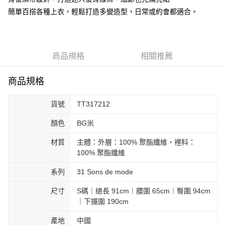
簡單百搭各種上衣，輕鬆打造多變造型，日常或約會都適合。
大哥付你分期
相關說明
【大哥付你分期使用說明】
AFTEE先享後付
1.本服務由台灣大哥大提供，台灣大哥大用戶可立即使用無須另外申請。
2.付款方式選擇「大哥付你分期」，訂單成立後會自動跳轉到大哥付的交易
商品規格
相關推薦
相關說明
流程，驗證手機門號後，選擇欲分期的期數、繳款截止日，確認付款後即完
【關於「AFTEE先享後付」】
成交易。
ATM付款
AFTEE先享後付是「在收到商品之後才付款」的支付方式。 讓您購物簡單
商品規格
3.實際核准額度、可分期數及費用金額請依後續交易確認頁面所載為準。
便利好安心！
4.訂單成立30分鐘內，如未前往確認交易或遇審核未通過，訂單將自動取
１．簡單：不需註冊會員、不需綁卡、不需儲值。
運送方式
消。如遇「轉專審核」未通過狀況，表示未達大哥付你分期系統評分，恕無
貨號
TT317212
２．便利：只要手機號碼，簡訊認證，即可結帳。
法說明評估內容。
３．安心：先確認商品／服務後，再付款。
付款後全家取貨
【繳款方式說明】
顏色
BG米
1.分期款項不併入電信帳單，「大哥付你分期」於每月結算日後寄送繳費提
免運費
【「AFTEE先享後付」結帳流程】
醒簡訊。
１．於結帳方式選擇「AFTEE先享後付」後，將跳轉至「AFTEE先享後付」
材質
主體：外層：100% 聚酯纖維，裡料：
2.透過簡訊連結打開帳單後，可選擇「超商條碼／台灣大直營門市／銀行轉
付款後萊爾富取貨
結帳頁面，進行簡訊認證並確認金額後，即可完成結帳。
100% 聚酯纖維
帳／街口支付／iPASS MONEY」等通路繳費。
２．訂單成立數日內，您將收到繳費通知簡訊。
免運費
３．收到繳費通知簡訊後14天內，點擊此簡訊中的連結，可透過四大超商／
系列
31 Sons de mode
【注意事項】
ATM／網路銀行／等多元方式進行付款，方視為交易完成。
付款後7-11取貨
1.本服務係由「台灣大哥大股份有限公司」（以下簡稱本公司）所提供，讓
※ 請注意：結帳手續完成當下不需立刻繳費，但若您需要取消訂單，請聯絡
用戶於交易時，得透過本服務購買商品或服務，並由商店將買賣／分期付款
尺寸
S碼｜總長 91cm｜腰圍 65cm｜臀圍 94cm
免運費
購買商品的店家。未經商家同意取消之訂單仍視為有效，需透過AFTEE先享
買賣價金債權讓與本公司後，依約使用本公司帳單繳交帳款。
｜下擺圍 190cm
後付繳納相關費用。
2.基於同意付款使用「大哥付你分期」之契約關係目的，商店將以您的個人
宅配
※ 交易是否成功請以「AFTEE先享後付 」之結帳頁面顯示為準，若有關於
資料（包含姓名、電話或地址）提供予台灣大哥大進項蒐集、處理及利用，
產地
中國
是否繳費成功／繳費後需取消欲退款等相關疑問，請聯繫「AFTEE先享後付