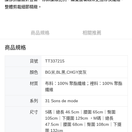
整體剪裁細節精緻。
大哥付你分期
相關說明
【大哥付你分期使用說明】
AFTEE先享後付
1.本服務由台灣大哥大提供，台灣大哥大用戶可立即使用無須另外申請。
2.付款方式選擇「大哥付你分期」，訂單成立後會自動跳轉到大哥付的交易
商品規格
相關推薦
相關說明
流程，驗證手機門號後，選擇欲分期的期數、繳款截止日，確認付款後即完
【關於「AFTEE先享後付」】
成交易。
ATM付款
AFTEE先享後付是「在收到商品之後才付款」的支付方式。 讓您購物簡單
商品規格
3.實際核准額度、可分期數及費用金額請依後續交易確認頁面所載為準。
便利好安心！
4.訂單成立30分鐘內，如未前往確認交易或遇審核未通過，訂單將自動取
１．簡單：不需註冊會員、不需綁卡、不需儲值。
運送方式
消。如遇「轉專審核」未通過狀況，表示未達大哥付你分期系統評分，恕無
貨號
TT337215
２．便利：只要手機號碼，簡訊認證，即可結帳。
法說明評估內容。
３．安心：先確認商品／服務後，再付款。
付款後全家取貨
【繳款方式說明】
顏色
BG米,BL黑,CHGY炭灰
1.分期款項不併入電信帳單，「大哥付你分期」於每月結算日後寄送繳費提
免運費
【「AFTEE先享後付」結帳流程】
醒簡訊。
１．於結帳方式選擇「AFTEE先享後付」後，將跳轉至「AFTEE先享後付」
材質
布料：100% 聚酯纖維；裡料：100% 聚酯
2.透過簡訊連結打開帳單後，可選擇「超商條碼／台灣大直營門市／銀行轉
付款後萊爾富取貨
結帳頁面，進行簡訊認證並確認金額後，即可完成結帳。
纖維
帳／街口支付／iPASS MONEY」等通路繳費。
２．訂單成立數日內，您將收到繳費通知簡訊。
免運費
３．收到繳費通知簡訊後14天內，點擊此簡訊中的連結，可透過四大超商／
系列
31 Sons de mode
【注意事項】
ATM／網路銀行／等多元方式進行付款，方視為交易完成。
付款後7-11取貨
1.本服務係由「台灣大哥大股份有限公司」（以下簡稱本公司）所提供，讓
※ 請注意：結帳手續完成當下不需立刻繳費，但若您需要取消訂單，請聯絡
用戶於交易時，得透過本服務購買商品或服務，並由商店將買賣／分期付款
尺寸
S碼｜總長 46.5cm｜腰圍 65cm｜臀圍
免運費
購買商品的店家。未經商家同意取消之訂單仍視為有效，需透過AFTEE先享
買賣價金債權讓與本公司後，依約使用本公司帳單繳交帳款。
105cm｜下擺圍 129cm ，M碼｜總長
後付繳納相關費用。
2.基於同意付款使用「大哥付你分期」之契約關係目的，商店將以您的個人
47.5cm｜腰圍 68cm｜臀圍 108cm｜下擺
宅配
※ 交易是否成功請以「AFTEE先享後付 」之結帳頁面顯示為準，若有關於
資料（包含姓名、電話或地址）提供予台灣大哥大進項蒐集、處理及利用，
是否繳費成功／繳費後需取消欲退款等相關疑問，請聯繫「AFTEE先享後付
圍 132cm