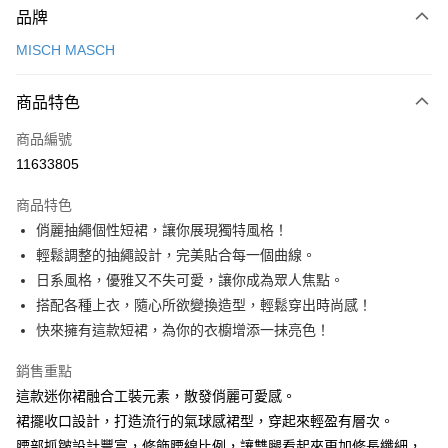
品牌
信用卡一次付款
MISCH MASCH
信用卡分期付款
3 期 0 利率 每期
NT$926
21家銀行
商品特色
6 期 0 利率 每期
NT$463
21家銀行
合作金庫商業銀行
第一商業銀行
商品編號
華南商業銀行
彰化商業銀行
12 期 0 利率 每期
NT$231
21家銀行
合作金庫商業銀行
第一商業銀行
11633805
上海商業儲蓄銀行
台北富邦商業銀行
華南商業銀行
彰化商業銀行
24 期 0 利率 每期
NT$115
20家銀行
合作金庫商業銀行
第一商業銀行
國泰世華商業銀行
兆豐國際商業銀行
上海商業儲蓄銀行
台北富邦商業銀行
商品特色
華南商業銀行
彰化商業銀行
30 期 0 利率 每期
臺灣中小企業銀行
NT$92
台中商業銀行
7家銀行
合作金庫商業銀行
第一商業銀行
國泰世華商業銀行
兆豐國際商業銀行
俏麗抽繩個性短裙，讓你展現獨特風格！
上海商業儲蓄銀行
台北富邦商業銀行
匯豐（台灣）商業銀行
華泰商業銀行
華南商業銀行
彰化商業銀行
臺灣中小企業銀行
台中商業銀行
合作金庫商業銀行
彰化商業銀行
LINE Pay
國泰世華商業銀行
兆豐國際商業銀行
輕鬆調整的抽繩設計，完美貼合每一個曲線。
聯邦商業銀行
遠東國際商業銀行
上海商業儲蓄銀行
台北富邦商業銀行
匯豐（台灣）商業銀行
華泰商業銀行
華泰商業銀行
聯邦商業銀行
臺灣中小企業銀行
台中商業銀行
元大商業銀行
永豐商業銀行
日系風格，優雅又不失可愛，讓你成為眾人焦點。
兆豐國際商業銀行
臺灣中小企業銀行
聯邦商業銀行
遠東國際商業銀行
Apple Pay
元大商業銀行
永豐商業銀行
匯豐（台灣）商業銀行
華泰商業銀行
玉山商業銀行
星展（台灣）商業銀行
台中商業銀行
匯豐（台灣）商業銀行
搭配各種上衣，隨心所欲變換造型，輕鬆穿出時尚感！
元大商業銀行
永豐商業銀行
台新國際商業銀行
聯邦商業銀行
遠東國際商業銀行
台新國際商業銀行
中國信託商業銀行
華泰商業銀行
聯邦商業銀行
街口支付
玉山商業銀行
星展（台灣）商業銀行
快來擁有這款短裙，為你的衣櫥增添一抹亮色！
元大商業銀行
永豐商業銀行
台灣樂天信用卡公司
遠東國際商業銀行
元大商業銀行
台新國際商業銀行
中國信託商業銀行
玉山商業銀行
星展（台灣）商業銀行
悠遊付
永豐商業銀行
玉山商業銀行
台灣樂天信用卡公司
銷售重點
台新國際商業銀行
中國信託商業銀行
星展（台灣）商業銀行
台新國際商業銀行
這款迷你裙融合工裝元素，散發俏麗可愛感。
台灣樂天信用卡公司
Google Pay
中國信託商業銀行
台灣樂天信用卡公司
裙擺收口設計，打造流行的氣球感裙型，穿起來輕盈有層次。
全盈+PAY
腰部抓皺設計豐富，修飾腰線比例，讓雙腿看起來更加修長纖細，