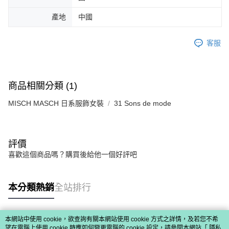
免運費
由本公司與您本人進行分期帳單所需資料之確認、核對及更正。
客戶支援中心」
https://netprotections.freshdesk.com/support/home
3.完整用戶服務條款，請詳閱以下連結：
https://oppay.tw/userRule
產地
中國
宅配-離島
【注意事項】
１．透過由恩沛科技股份有限公司提供之「AFTEE先享後付」服務完成之交
免運費
客服
易，需依本服務之必要範圍內提供個人資料，並將交易相關給付款項請求債
權轉讓予恩沛科技股份有限公司。
付款後門市自取
２．關於個人資料處理事宜，請瀏覽以下網址：
免運費
https://aftee.tw/terms/#terms3
３．未成年的使用者請事先徵得法定代理人或監護人之同意方可使用
商品相關分類 (1)
「AFTEE先享後付」，若未經同意申辦者引起之損失，本公司不負相關責
任。
MISCH MASCH 日系服飾女裝
31 Sons de mode
４．使用「AFTEE先享後付」時，將依據個別帳號之用戶狀況，依本公司即
時審查核予不同之上限額度；若仍有額度不足之情形，本公司將視審查結果
請求用戶進行身份認證。
５．嚴禁一人註冊多個帳號或使用他人資訊註冊。若發現惡意使用之情形，
評價
恩沛科技股份有限公司將有權停止該用戶之使用額度並採取法律行動。
喜歡這個商品嗎？購買後給他一個好評吧
本分類熱銷
全站排行
本網站中使用 cookie，欲查詢有關本網站使用 cookie 方式之詳情，及若您不希
熱門標籤
望在電腦上使用 cookie 時應如何變更電腦的 cookie 設定，請參閱本網站「
隱私