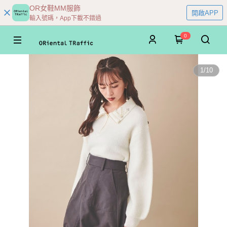
OR女鞋MM服飾
開啟APP
輸入號碼，App下載不錯過
0
1
/
10