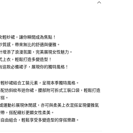
0 利率 每期
NT$1,226
21家銀行
0 利率 每期
NT$613
21家銀行
庫商業銀行
第一商業銀行
業銀行
彰化商業銀行
 0 利率 每期
NT$306
21家銀行
庫商業銀行
第一商業銀行
業儲蓄銀行
台北富邦商業銀行
業銀行
彰化商業銀行
 0 利率 每期
NT$153
20家銀行
庫商業銀行
第一商業銀行
華商業銀行
兆豐國際商業銀行
次輕紗裙，讓你瞬間成為焦點！
業儲蓄銀行
台北富邦商業銀行
業銀行
彰化商業銀行
 0 利率 每期
小企業銀行
NT$122
台中商業銀行
7家銀行
庫商業銀行
第一商業銀行
紗質感，帶來無比的舒適與優雅。
華商業銀行
兆豐國際商業銀行
業儲蓄銀行
台北富邦商業銀行
台灣）商業銀行
華泰商業銀行
業銀行
彰化商業銀行
小企業銀行
台中商業銀行
庫商業銀行
彰化商業銀行
計增添了浪漫氛圍，完美展現女性魅力。
華商業銀行
兆豐國際商業銀行
業銀行
遠東國際商業銀行
業儲蓄銀行
台北富邦商業銀行
台灣）商業銀行
華泰商業銀行
業銀行
聯邦商業銀行
式上衣，輕鬆打造多變造型！
小企業銀行
台中商業銀行
業銀行
永豐商業銀行
際商業銀行
臺灣中小企業銀行
業銀行
遠東國際商業銀行
業銀行
永豐商業銀行
台灣）商業銀行
華泰商業銀行
有這款必備裙子，展現你的獨特風格！
業銀行
星展（台灣）商業銀行
業銀行
匯豐（台灣）商業銀行
業銀行
永豐商業銀行
際商業銀行
業銀行
遠東國際商業銀行
際商業銀行
中國信託商業銀行
業銀行
聯邦商業銀行
業銀行
星展（台灣）商業銀行
業銀行
永豐商業銀行
天信用卡公司
際商業銀行
元大商業銀行
際商業銀行
中國信託商業銀行
層輕紗裙結合工裝元素，呈現本季獨特風格。
業銀行
星展（台灣）商業銀行
業銀行
玉山商業銀行
天信用卡公司
搭配仿斜紋布迷你裙，腰部附可拆式工裝口袋，輕鬆打造
際商業銀行
中國信託商業銀行
台灣）商業銀行
台新國際商業銀行
天信用卡公司
y
穿搭。
託商業銀行
台灣樂天信用卡公司
恤或運動衫展現休閒感，亦可與柔美上衣混搭呈現優雅氣
腰帶，搭配襯衫更顯女性柔美。
分期
情自由組合，輕鬆享受多變造型的穿搭樂趣。
你分期使用說明】