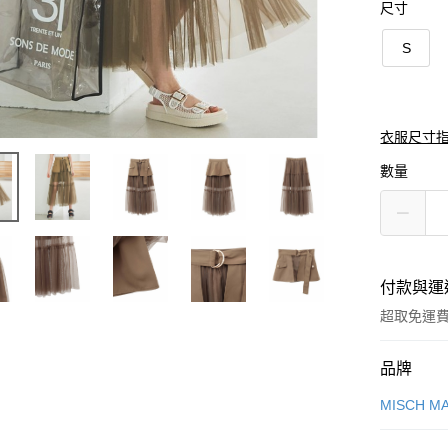
尺寸
S
衣服尺寸
數量
付款與運
超取免運
付款方式
品牌
信用卡一
MISCH M
信用卡分