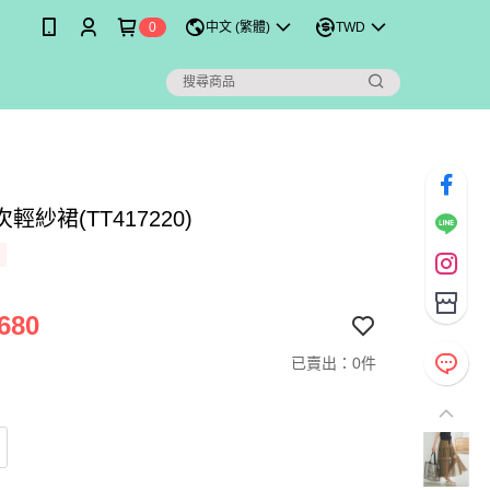
0
中文 (繁體)
TWD
輕紗裙(TT417220)
680
已賣出：0件