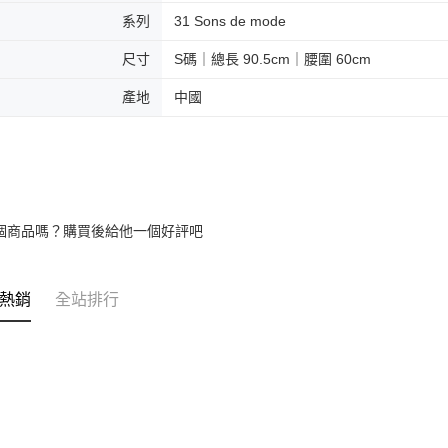
交易，需
免運費
系列
31 Sons de mode
求債權轉
２．關於
付款後門
https://aft
尺寸
S碼｜總長 90.5cm｜腰圍 60cm
免運費
３．未成
「AFTE
產地
中國
任。
４．使用「
即時審查
結果請求
５．嚴禁
形，恩沛
動。
個商品嗎？購買後給他一個好評吧
熱銷
全站排行