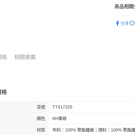
AFTEE先
1.本服務
商品相關分
2.付款方
相關說明
流程，驗
【關於「A
MISCH 
ATM付款
完成交易
AFTEE
分享
3.實際核
便利好安
4.訂單成
１．簡單
消。如遇
２．便利
運送方式
無法說明
３．安心
【繳款方
付款後全
1.分期款
【「AFT
規格
相關推薦
醒簡訊。
免運費
１．於結帳
2.透過簡
付」結帳
帳／街口支
付款後萊
２．訂單
３．收到繳
免運費
【注意事
／ATM／
1.本服務
※ 請注意
付款後7-1
用戶於交
規格
絡購買商品
款買賣價
先享後付
免運費
2.基於同
※ 交易是
貨號
TT417220
資料（包
是否繳費成
宅配
用，由本
付客戶支
免運費
顏色
KH軍綠
3.完整用
【注意事
宅配-離島
材質
布料：100% 聚酯纖維；裡料：100% 聚酯
１．透過由