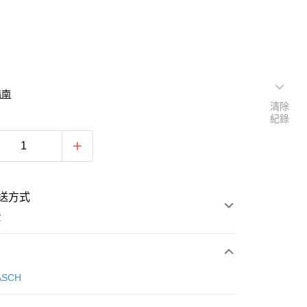
指南
清除
紀錄
送方式
費
次付款
ASCH
期付款