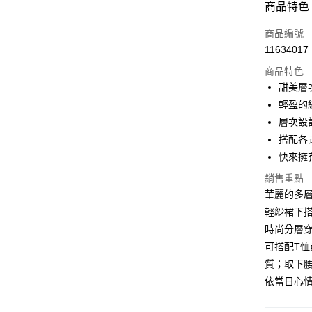
商品特色
3 期 
商品編號
6 期 
合作金
11634017
華南商
12 期
合作金
上海商
商品特色
華南商
24 期
合作金
國泰世
甜美層
上海商
華南商
30 期
臺灣中
合作金
輕盈的
國泰世
上海商
匯豐（
華南商
臺灣中
合作金
層次設
LINE Pay
國泰世
聯邦商
上海商
匯豐（
華泰商
搭配各
臺灣中
元大商
兆豐國
聯邦商
Apple Pay
元大商
匯豐（
快來擁
玉山商
台中商
元大商
台新國
聯邦商
台新國
華泰商
街口支付
玉山商
銷售重點
元大商
台灣樂
遠東國
台新國
華麗的多
玉山商
悠遊付
永豐商
台灣樂
輕紗裙下
台新國
星展（
台灣樂
Google Pa
時尚分層
中國信
可搭配T
全盈+PAY
質；取下
大哥付你
依當日心
相關說明
【大哥付