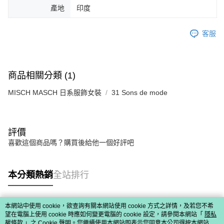
免運費
由本公司與您本人進行分期帳單所需資料之確認、核對及更正。
客戶支援中心」
https://netprotections.freshdesk.com/support/home
產地
印度
3.完整用戶服務條款，請詳閱以下連結：
https://oppay.tw/userRule
宅配-離島
【注意事項】
１．透過由恩沛科技股份有限公司提供之「AFTEE先享後付」服務完成之交
客服
免運費
易，需依本服務之必要範圍內提供個人資料，並將交易相關給付款項請求債
權轉讓予恩沛科技股份有限公司。
付款後門市自取
２．關於個人資料處理事宜，請瀏覽以下網址：
免運費
https://aftee.tw/terms/#terms3
商品相關分類 (1)
３．未成年的使用者請事先徵得法定代理人或監護人之同意方可使用
「AFTEE先享後付」，若未經同意申辦者引起之損失，本公司不負相關責
MISCH MASCH 日系服飾女裝
31 Sons de mode
任。
４．使用「AFTEE先享後付」時，將依據個別帳號之用戶狀況，依本公司即
時審查核予不同之上限額度；若仍有額度不足之情形，本公司將視審查結果
請求用戶進行身份認證。
評價
５．嚴禁一人註冊多個帳號或使用他人資訊註冊。若發現惡意使用之情形，
恩沛科技股份有限公司將有權停止該用戶之使用額度並採取法律行動。
喜歡這個商品嗎？購買後給他一個好評吧
本分類熱銷
全站排行
本網站中使用 cookie，欲查詢有關本網站使用 cookie 方式之詳情，及若您不希
熱門標籤
望在電腦上使用 cookie 時應如何變更電腦的 cookie 設定，請參閱本網站「
隱私
權條款
」之 Cookie 聲明。您繼續使用本網站即表示您同意本公司得按本網站使