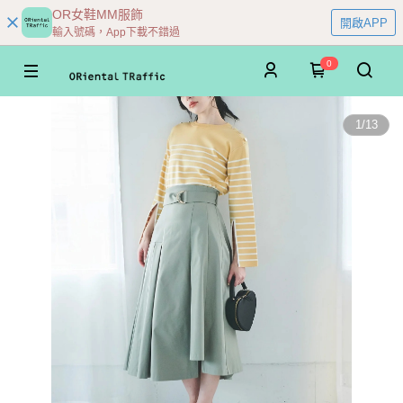
OR女鞋MM服飾
開啟APP
輸入號碼，App下載不錯過
0
1
/
13