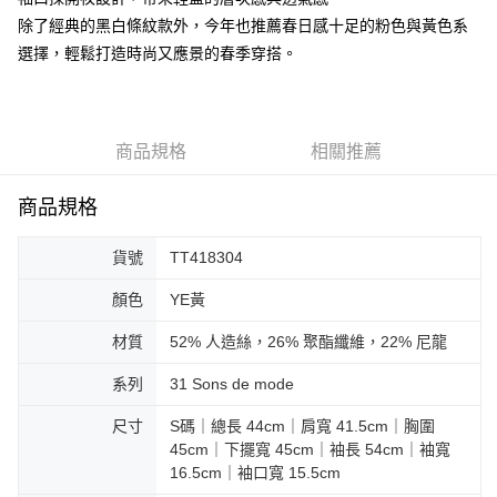
除了經典的黑白條紋款外，今年也推薦春日感十足的粉色與黃色系
大哥付你分期
選擇，輕鬆打造時尚又應景的春季穿搭。
相關說明
【大哥付你分期使用說明】
AFTEE先享後付
1.本服務由台灣大哥大提供，台灣大哥大用戶可立即使用無須另外申請。
2.付款方式選擇「大哥付你分期」，訂單成立後會自動跳轉到大哥付的交易
相關說明
流程，驗證手機門號後，選擇欲分期的期數、繳款截止日，確認付款後即完
【關於「AFTEE先享後付」】
商品規格
相關推薦
成交易。
ATM付款
AFTEE先享後付是「在收到商品之後才付款」的支付方式。 讓您購物簡單
3.實際核准額度、可分期數及費用金額請依後續交易確認頁面所載為準。
便利好安心！
4.訂單成立30分鐘內，如未前往確認交易或遇審核未通過，訂單將自動取
商品規格
１．簡單：不需註冊會員、不需綁卡、不需儲值。
運送方式
消。如遇「轉專審核」未通過狀況，表示未達大哥付你分期系統評分，恕無
２．便利：只要手機號碼，簡訊認證，即可結帳。
法說明評估內容。
３．安心：先確認商品／服務後，再付款。
付款後全家取貨
貨號
TT418304
【繳款方式說明】
1.分期款項不併入電信帳單，「大哥付你分期」於每月結算日後寄送繳費提
免運費
【「AFTEE先享後付」結帳流程】
顏色
YE黃
醒簡訊。
１．於結帳方式選擇「AFTEE先享後付」後，將跳轉至「AFTEE先享後付」
2.透過簡訊連結打開帳單後，可選擇「超商條碼／台灣大直營門市／銀行轉
付款後萊爾富取貨
結帳頁面，進行簡訊認證並確認金額後，即可完成結帳。
帳／街口支付／iPASS MONEY」等通路繳費。
材質
52% 人造絲，26% 聚酯纖維，22% 尼龍
２．訂單成立數日內，您將收到繳費通知簡訊。
免運費
３．收到繳費通知簡訊後14天內，點擊此簡訊中的連結，可透過四大超商／
【注意事項】
系列
31 Sons de mode
ATM／網路銀行／等多元方式進行付款，方視為交易完成。
付款後7-11取貨
1.本服務係由「台灣大哥大股份有限公司」（以下簡稱本公司）所提供，讓
※ 請注意：結帳手續完成當下不需立刻繳費，但若您需要取消訂單，請聯絡
用戶於交易時，得透過本服務購買商品或服務，並由商店將買賣／分期付款
尺寸
S碼｜總長 44cm｜肩寬 41.5cm｜胸圍
免運費
購買商品的店家。未經商家同意取消之訂單仍視為有效，需透過AFTEE先享
買賣價金債權讓與本公司後，依約使用本公司帳單繳交帳款。
45cm｜下擺寬 45cm｜袖長 54cm｜袖寬
後付繳納相關費用。
2.基於同意付款使用「大哥付你分期」之契約關係目的，商店將以您的個人
宅配
※ 交易是否成功請以「AFTEE先享後付 」之結帳頁面顯示為準，若有關於
16.5cm｜袖口寬 15.5cm
資料（包含姓名、電話或地址）提供予台灣大哥大進項蒐集、處理及利用，
是否繳費成功／繳費後需取消欲退款等相關疑問，請聯繫「AFTEE先享後付